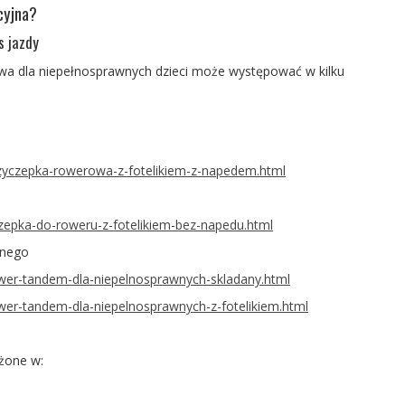
cyjna?
s jazdy
a dla niepełnosprawnych dzieci
może występować w kilku
rzyczepka-rowerowa-z-fotelikiem-z-napedem.html
zepka-do-roweru-z-fotelikiem-bez-napedu.html
jnego
ower-tandem-dla-niepelnosprawnych-skladany.html
wer-tandem-dla-niepelnosprawnych-z-fotelikiem.html
żone w: