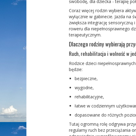
swobodę, dla dziecka - terapię po
Coraz więcej rodzin wybiera aktyw
wyłącznie w gabinecie. Jazda na 
zwiększa integrację sensoryczną i
roweru dla niepełnosprawnego dz
terapeutycznym.
Dlaczego rodziny wybierają prz
Ruch, rehabilitacja i wolność w j
Rodzice dzieci niepełnosprawnych 
będzie:
bezpieczne,
wygodne,
rehabilitacyjne,
łatwe w codziennym użytkowan
dopasowane do różnych pozio
Tutaj ogromną rolę odgryw
a
przy
regularny ruch bez przeciąża
nia o