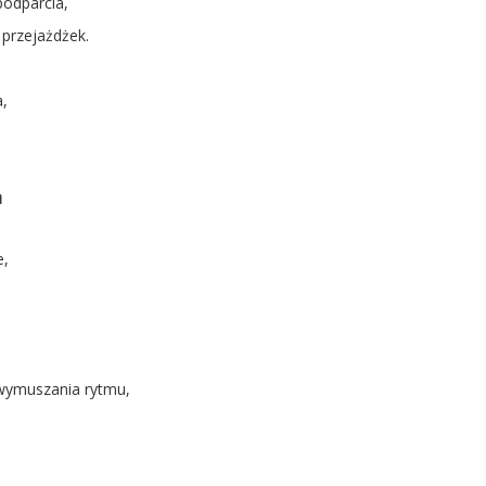
podparcia,
 przejażdżek.
,
m
e,
wymuszania rytmu,