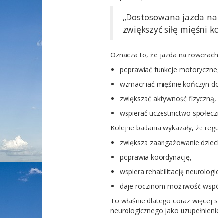
„
Dostosowana jazda na 
zwiększyć siłę mięśni 
Oznacza to, że jazda na rowerach
poprawiać funkcje motoryczne
wzmacniać mięśnie kończyn do
zwiększać aktywność fizyczną,
wspierać uczestnictwo społeczn
Kolejne badania wykazały, że re
zwiększa zaangażowanie dziec
poprawia koordynację,
wspiera rehabilitację neurologi
daje rodzinom możliwość wspó
To właśnie d
latego coraz więcej
neurologicznego
jako u
zupełnienie