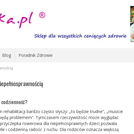
Blog
Poradnik Zdrowie
wnością
niepełnosprawnością
 codzienność?
ehabilitacji bardzo często słyszy: „to będzie trudne”, „musicie
y będą problemem”. Tymczasem rzeczywistość może wyglądać
przyczepka rowerowa dla niepełnosprawnych dzieci
pozwala
ile
i codzienną radość z ruchu. Dla rodziców oznacza większą