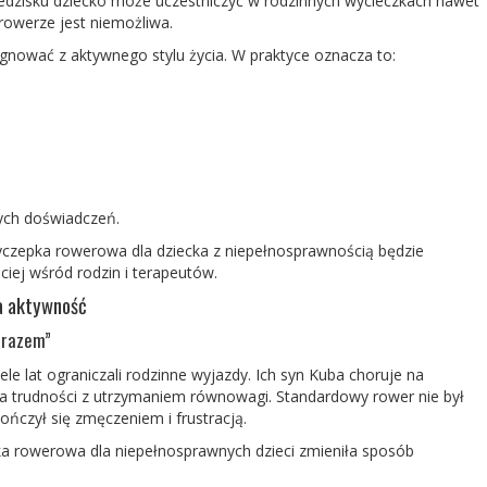
dzisku dziecko może uczestniczyć w rodzinnych wycieczkach nawet
rowerze jest niemożliwa.
gnować z aktywnego stylu życia. W praktyce oznacza to:
nych doświadczeń.
yczepka rowerowa dla dziecka z niepełnosprawnością
będzie
ciej wśród rodzin i terapeutów.
ła aktywność
y razem”
le lat ograniczali rodzinne wyjazdy. Ich syn Kuba choruje na
a trudności z utrzymaniem równowagi. Standardowy rower nie był
ończył się zmęczeniem i frustracją.
a rowerowa dla niepełnosprawnych dzieci
zmieniła sposób