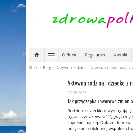
O firmie
Regulamin
Kontakt
Start
Blog
Aktywna rodzina i dziecko z niepełnospra
Aktywna rodzina i dziecko z 
27-05-2026
Jak przyczepka rowerowa zmienia
Rodzina z dzieckiem wymagającym r
ograniczyć aktywność”, „wyjazd
zupełnie inaczej. Dobrze dob
rana
odzyskać mobilność, wspólne chw