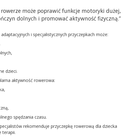
rowerze może poprawić funkcje motoryki dużej,
kończyn dolnych i promować aktywność fizyczną
.”
 adaptacyjnych i specjalistycznych przyczepkach może:
,
lnych,
e dzieci.
gularna aktywność rowerowa:
ka,
czną,
lnego spędzania czasu.
 specjalistów rekomenduje
przyczepkę rowerową dla dziecka
 terapii.