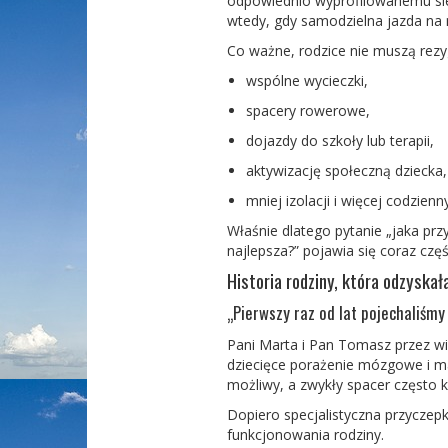
odpowiednio wyprofilowanemu sie
wtedy, gdy samodzielna jazda na 
Co ważne, rodzice nie muszą rezy
wspólne wycieczki,
spacery rowerowe,
dojazdy do szkoły lub terapii,
aktywizację społeczną dziecka,
mniej izolacji i więcej codzien
Właśnie dlatego pytani
e „
jaka prz
najlepsza?” pojawia się coraz
częś
Historia rodziny, która odzyska
„Pierwszy raz od lat pojechaliśm
Pani Marta i Pan Tomasz przez wie
dziecięce porażenie mózgowe i m
możliwy, a zwykły spacer często k
Dopiero specjalistyczn
a
przyczepk
funkcjonowania rodziny.