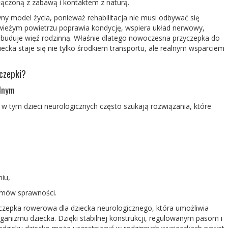
łączoną z zabawą i kontaktem z naturą.
ny model życia, ponieważ rehabilitacja nie musi odbywać się
świeżym powietrzu poprawia kondycję, wspiera układ nerwowy,
 buduje więź rodzi
nną. Właśnie dlatego nowoczesna
przyczepka do
iecka
staje się
nie tylko środkiem transportu, ale realnym wsparciem
yczepki?
ednym
w tym dzieci neurologicznych często szukają rozwiązania, które
iu,
mów sprawności.
czepka rowerowa dla dziecka neurologicznego
, która umożliwia
rganizmu dziecka. Dzięki stabilnej konstrukcji, regulowanym pasom i