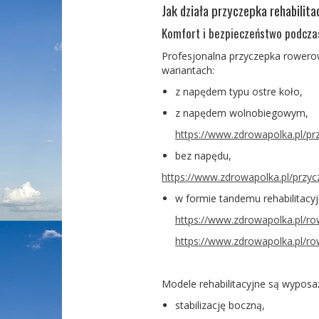
Jak działa przyczepka rehabilita
Komfort i bezpieczeństwo podcza
Profesjonal
na
przyczepka rowerow
wariantach:
z napędem typu ostre koło,
z napędem wolnobiegowym,
https://www.zdrowapolka.pl/p
bez napędu,
https://www.zdrowapolka.pl/przyc
w formie tandemu rehabilitacy
https://www.zdrowapolka.pl/r
https://www.zdrowapolka.pl/ro
Modele rehabilitacyjne są wyposa
stabilizację boczną,