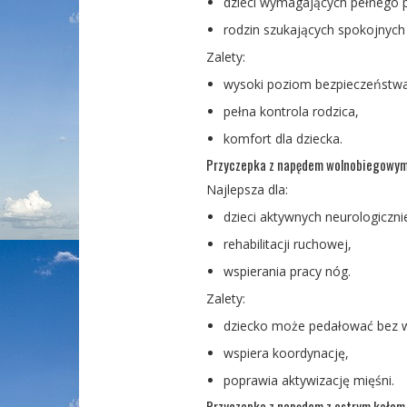
dzieci wymagających pełnego 
rodzin szukających spokojnych
Zalety:
wysoki poziom bezpieczeństwa
pełna kontrola rodzica,
komfort dla dziecka.
Przyczepka z napędem wolnobiegowy
Najlepsza dla:
dzieci aktywnych neurologiczni
rehabilitacji ruchowej,
wspierania pracy nóg.
Zalety:
dziecko może pedałować bez 
wspiera koordynację,
poprawia aktywizację mięśni.
Przyczepka z napędem z ostrym kołem