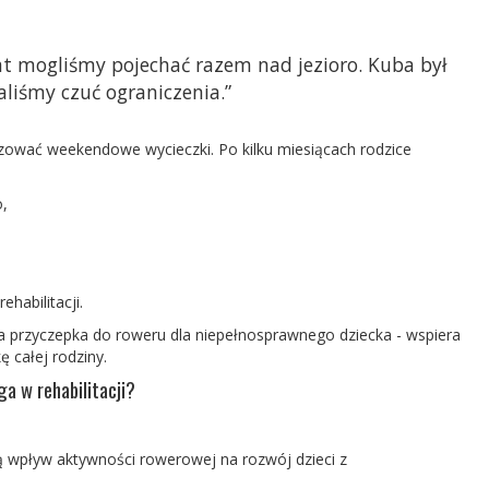
lat mogliśmy pojechać razem nad jezioro. Kuba był
aliśmy czuć ograniczenia.”
izować weekendowe wycieczki. Po kilku miesiącach rodzice
,
ehabilitacji.
a
przyczepka do roweru dla niepełnosprawnego dziecka
- wspiera
kę całej rodziny.
 w rehabilitacji?
ą wpływ aktywności rowerowej na rozwój dzieci z