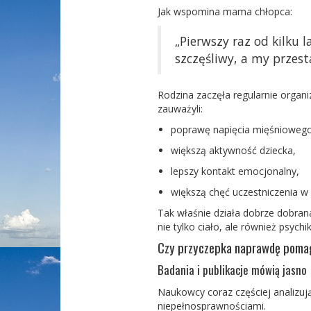
Jak wspomina mama chłopca:
„Pierwszy raz od kilku 
szczęśliwy, a my przest
Rodzina zaczęła regularnie organ
zauważyli:
poprawę napięcia mięśniowego
większą aktywność dziecka,
lepszy kontakt emocjonalny,
większą chęć uczestniczenia w r
Tak właśnie działa dobrze dobra
n
nie tylko ciało, ale również psy
chi
Czy przyczepka naprawdę pomaga
Badania i publikacje mówią jasno
Naukowcy coraz częściej analizuj
niepełnosprawnościami.