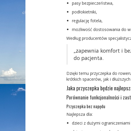
pasy bezpieczeństwa,
podłokietniki,
regulację fotela,
możliwość dostosowania do wzr
Według producentów specjalistycz
„zapewnia komfort i be
do pacjenta.
Dzięki tem
u
przyczepka do roweru
krótk
ich spacerów, jak i dłuższyc
Jaka przyczepka będzie najleps
Porównanie funkcjonalności i zas
Przyczepka bez napędu
Najlepsza dla:
dzieci z dużymi ograniczeniam