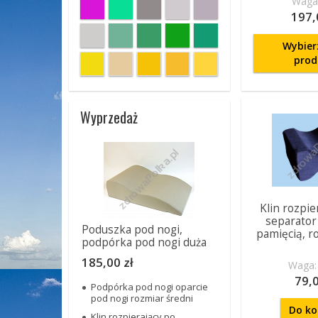
Waga:
197,
Wybier
prod
Wyprzedaż
Klin rozpie
separator 
Poduszka pod nogi,
pamięcią, r
podpórka pod nogi duża
185,00 zł
Waga: 
79,0
Podpórka pod nogi oparcie
pod nogi rozmiar średni
Do ko
Klin rozpierający po