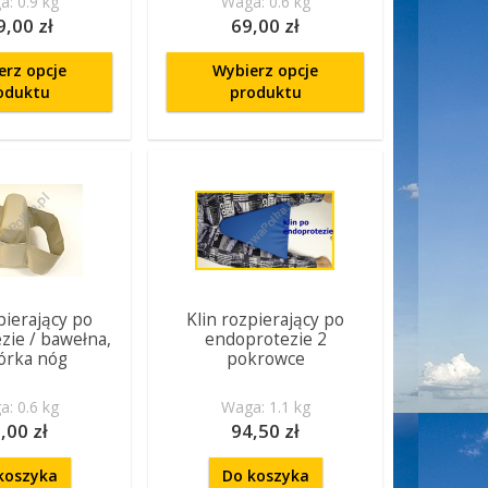
: 0.9 kg
Waga: 0.6 kg
9,00 zł
69,00 zł
erz opcje
Wybierz opcje
oduktu
produktu
pierający po
Klin rozpierający po
zie / bawełna,
endoprotezie 2
órka nóg
pokrowce
: 0.6 kg
Waga: 1.1 kg
,00 zł
94,50 zł
koszyka
Do koszyka