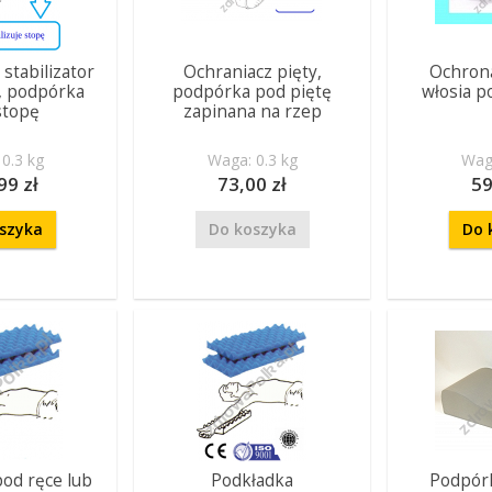
 stabilizator
Ochraniacz pięty,
Ochrona
y, podpórka
podpórka pod piętę
włosia p
stopę
zapinana na rzep
0.3 kg
Waga: 0.3 kg
Waga
99 zł
73,00 zł
59
szyka
Do koszyka
Do 
od ręce lub
Podkładka
Podpór