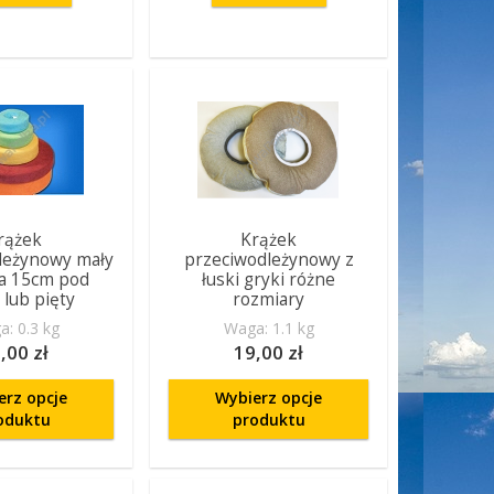
rążek
Krążek
leżynowy mały
przeciwodleżynowy z
ca 15cm pod
łuski gryki różne
 lub pięty
rozmiary
: 0.3 kg
Waga: 1.1 kg
,00 zł
19,00 zł
erz opcje
Wybierz opcje
oduktu
produktu