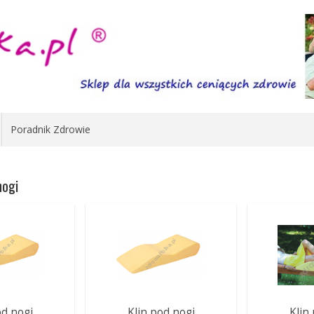
Poradnik Zdrowie
nogi
od nogi
Klin pod nogi
Klin