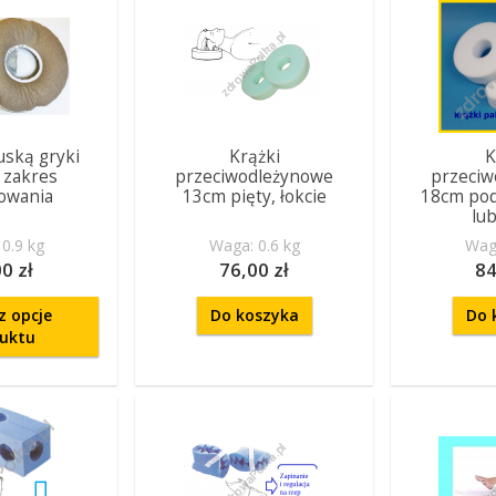
uską gryki
Krążki
K
 zakres
przeciwodleżynowe
przeci
owania
13cm pięty, łokcie
18cm pod 
lu
0.9 kg
Waga: 0.6 kg
Waga
0 zł
76,00 zł
84
z opcje
Do koszyka
Do 
uktu