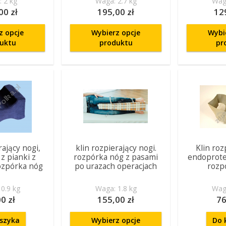
 2 kg
Waga: 2.7 kg
Waga
00 zł
195,00 zł
12
z opcje
Wybierz opcje
Wybi
uktu
produktu
pr
rający nogi,
klin rozpierający nogi.
Klin roz
z pianki z
rozpórka nóg z pasami
endoprote
ozpórka nóg
po urazach operacjach
rozp
0.9 kg
Waga: 1.8 kg
Waga
0 zł
155,00 zł
76
szyka
Wybierz opcje
Do 