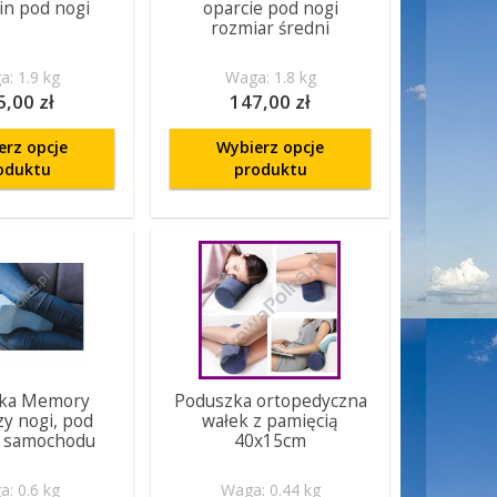
lin pod nogi
oparcie pod nogi
rozmiar średni
: 1.9 kg
Waga: 1.8 kg
5,00 zł
147,00 zł
erz opcje
Wybierz opcje
oduktu
produktu
ka Memory
Poduszka ortopedyczna
y nogi, pod
wałek z pamięcią
o samochodu
40x15cm
: 0.6 kg
Waga: 0.44 kg