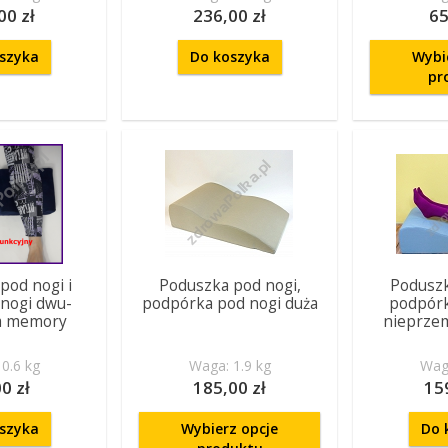
00 zł
236,00 zł
65
szyka
Do koszyka
Wybi
pr
pod nogi i
Poduszka pod nogi,
Poduszk
nogi dwu-
podpórka pod nogi duża
podpórk
a memory
nieprze
0.6 kg
Waga: 1.9 kg
Waga
0 zł
185,00 zł
15
szyka
Wybierz opcje
Do 