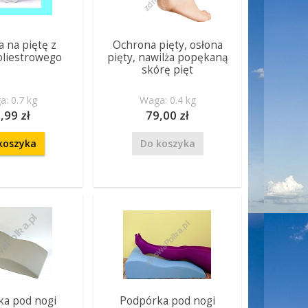
 na piętę z
Ochrona pięty, osłona
oliestrowego
pięty, nawilża popękaną
skórę pięt
: 0.7 kg
Waga: 0.4 kg
,99 zł
79,00 zł
koszyka
Do koszyka
ka pod nogi
Podpórka pod nogi