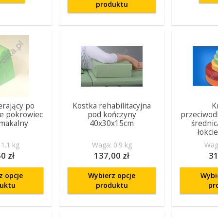
produktu
erający po
Kostka rehabilitacyjna
K
e pokrowiec
pod kończyny
przeciwod
makalny
40x30x15cm
średni
łokcie
1.1 kg
Waga: 0.9 kg
Waga
0 zł
137,00 zł
31
z opcje
Wybierz opcje
Wybi
uktu
produktu
pr