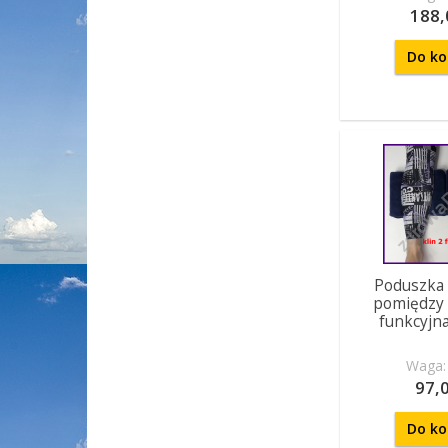
188,
Do ko
Poduszka 
pomiędzy 
funkcyjn
Waga: 
97,0
Do ko