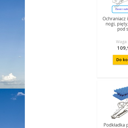
Ochraniacz i
nogi, pięt
pod 
Waga: 
109,
Do ko
Podkładka p