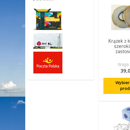
Krążek z ł
szeroki
zastos
Waga: 
39,0
Wybier
prod