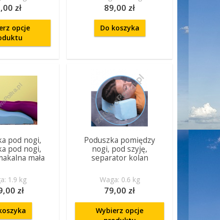
,00 zł
89,00 zł
erz opcje
Do koszyka
oduktu
a pod nogi,
Poduszka pomiędzy
a pod nogi,
nogi, pod szyję,
makalna mała
separator kolan
: 1.9 kg
Waga: 0.6 kg
9,00 zł
79,00 zł
koszyka
Wybierz opcje