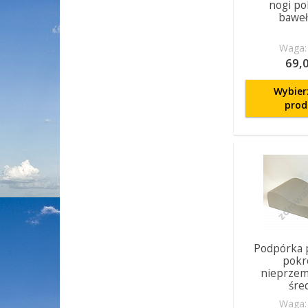
nogi po
baweł
Waga: 
69,0
Wybier
prod
Podpórka 
pokr
nieprzem
śre
Waga: 