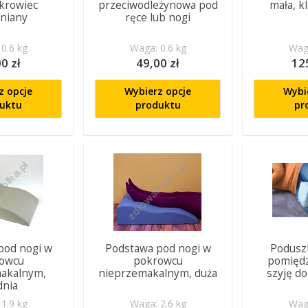
krowiec
przeciwodleżynowa pod
mała, k
niany
ręce lub nogi
0.6 kg
Waga: 0.6 kg
Waga
0 zł
49,00 zł
12
z opcje
Wybierz opcje
Wybi
uktu
produktu
pr
pod nogi w
Podstawa pod nogi w
Podusz
owcu
pokrowcu
pomiędz
akalnym,
nieprzemakalnym, duża
szyję d
dnia
1.9 kg
Waga: 2.6 kg
Waga