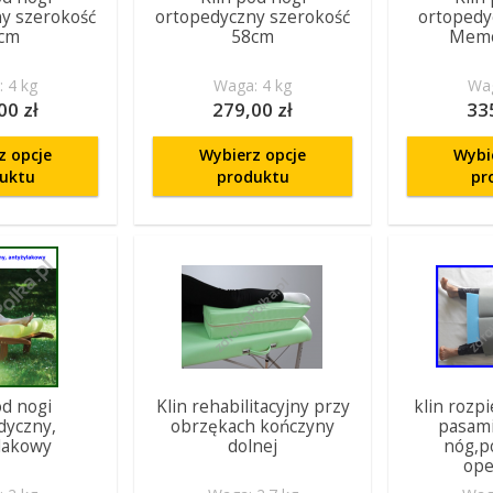
y szerokość
ortopedyczny szerokość
ortopedy
cm
58cm
Memo
 4 kg
Waga: 4 kg
Wag
00 zł
279,00 zł
33
z opcje
Wybierz opcje
Wybi
uktu
produktu
pr
od nogi
Klin rehabilitacyjny przy
klin rozpi
dyczny,
obrzękach kończyny
pasami
lakowy
dolnej
nóg,p
ope