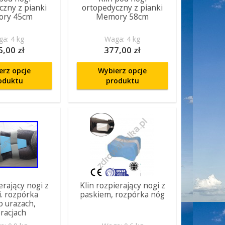
czny z pianki
ortopedyczny z pianki
ry 45cm
Memory 58cm
a: 4 kg
Waga: 4 kg
5,00 zł
377,00 zł
erz opcje
Wybierz opcje
oduktu
produktu
erający nogi z
Klin rozpierający nogi z
. rozpórka
paskiem, rozpórka nóg
o urazach,
racjach