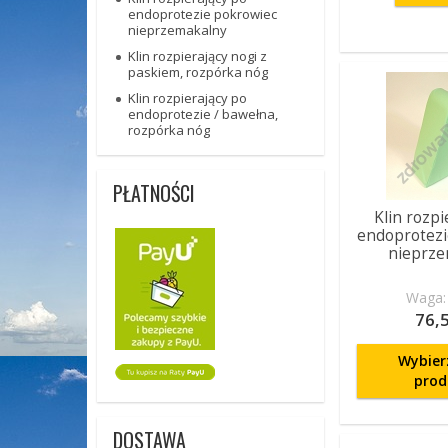
endoprotezie pokrowiec
nieprzemakalny
Klin rozpierający nogi z
paskiem, rozpórka nóg
Klin rozpierający po
endoprotezie / bawełna,
rozpórka nóg
PŁATNOŚCI
Klin rozpi
endoprotezi
nieprze
Waga: 
76,5
Wybier
prod
DOSTAWA