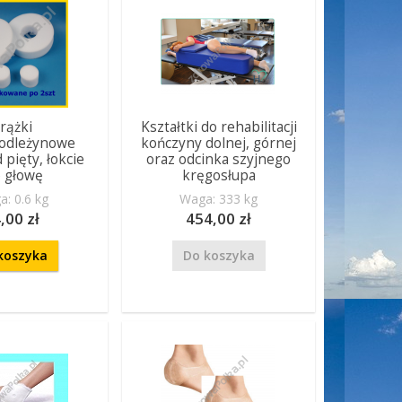
rążki
Kształtki do rehabilitacji
wodleżynowe
kończyny dolnej, górnej
pięty, łokcie
oraz odcinka szyjnego
b głowę
kręgosłupa
: 0.6 kg
Waga: 333 kg
,00 zł
454,00 zł
koszyka
Do koszyka