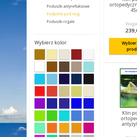
ortopedyczn
Poduszki antyrefluksowe
45
Podpórki pod nogi
Poduszki rogale
Waga:
239,
Wybierz kolor
Wybier
prod
Klin p
ortope
antyży