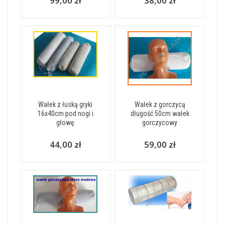
99,00 zł
38,00 zł
Wałek z łuską gryki
Wałek z gorczycą
16x40cm pod nogi i
długość 50cm wałek
głowę
gorczycowy
44,00 zł
59,00 zł