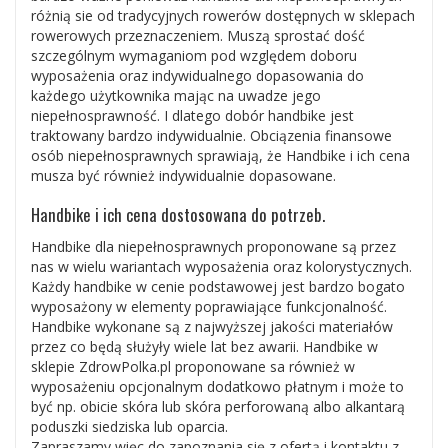
różnią sie od tradycyjnych rowerów dostępnych w sklepach
rowerowych przeznaczeniem. Muszą sprostać dość
szczególnym wymaganiom pod względem doboru
wyposażenia oraz indywidualnego dopasowania do
każdego użytkownika mając na uwadze jego
niepełnosprawność. I dlatego dobór handbike jest
traktowany bardzo indywidualnie. Obciązenia finansowe
osób niepełnosprawnych sprawiają, że Handbike i ich cena
musza być również indywidualnie dopasowane.
Handbike i ich cena dostosowana do potrzeb.
Handbike dla niepełnosprawnych proponowane są przez
nas w wielu wariantach wyposażenia oraz kolorystycznych.
Każdy handbike w cenie podstawowej jest bardzo bogato
wyposażony w elementy poprawiające funkcjonalność.
Handbike wykonane są z najwyższej jakości materiałów
przez co będą służyły wiele lat bez awarii. Handbike w
sklepie ZdrowPolka.pl proponowane sa również w
wyposażeniu opcjonalnym dodatkowo płatnym i może to
być np. obicie skóra lub skóra perforowaną albo alkantarą
poduszki siedziska lub oparcia.
Zapraszamy więc do zapoznania się z ofertą i kontaktu z