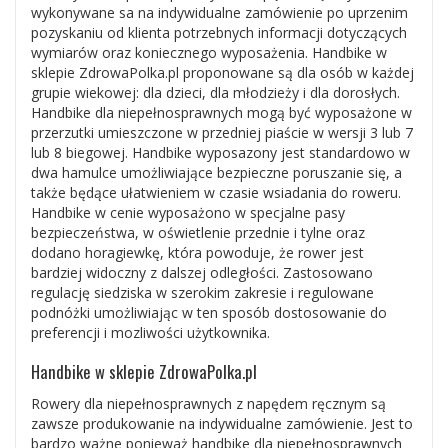
wykonywane sa na indywidualne zamówienie po uprzenim
pozyskaniu od klienta potrzebnych informacji dotyczących
wymiarów oraz koniecznego wyposażenia. Handbike w
sklepie ZdrowaPolka.pl proponowane są dla osób w każdej
grupie wiekowej: dla dzieci, dla młodzieży i dla dorosłych.
Handbike dla niepełnosprawnych mogą być wyposażone w
przerzutki umieszczone w przedniej piaście w wersji 3 lub 7
lub 8 biegowej. Handbike wyposazony jest standardowo w
dwa hamulce umożliwiające bezpieczne poruszanie się, a
także będące ułatwieniem w czasie wsiadania do roweru.
Handbike w cenie wyposażono w specjalne pasy
bezpieczeństwa, w oświetlenie przednie i tylne oraz
dodano horagiewkę, która powoduje, że rower jest
bardziej widoczny z dalszej odległości. Zastosowano
regulację siedziska w szerokim zakresie i regulowane
podnóżki umożliwiając w ten sposób dostosowanie do
preferencji i mozliwości użytkownika.
Handbike w sklepie ZdrowaPolka.pl
Rowery dla niepełnosprawnych z napędem ręcznym są
zawsze produkowanie na indywidualne zamówienie. Jest to
bardzo ważne ponieważ handbike dla niepełnosprawnych