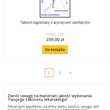
Taboret kąpielowy z wycięciem sanitarnym
Waga: 2 kg
239,00 zł
Do koszyka
1
2
»
Zwróć uwagę na materiał i jakość wykonania
Twojego taboretu lekarskiego!
Pierwszym aspektem, na który warto zwrócić uwagę, jest
materiał, z którego wykonany jest taboret lekarski.