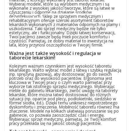
Wybieraj modele, które są wyrobem medycznym i są
wykonane z wysokiej jakości tworzyw, które są łatwe w
czyszczeniu i odporne na działanie środków
dezynfekujących.
Sklep ze sprzętem medycznym i
rehabilitacyjnym
o
feruje szeroki asortyment taboretów
lekarskich wykonanych z materiałów odpornych na plamy i
uszkodzenia. Taki sprzęt medyczny będzie nie tylko
estetyczny, ale i funkcjonalny. Dzięki łatwej konserwacji,
Twoi pacjenci zawsze będą mieli poczucie komfortu i
czystości. Pamiętaj, że dobry materiał to inwestycja na
lata, który przynosi oszczędności w Twojej firmie.
Ważna jest także wysokość i regulacja w
taborecie lekarskim!
Kolejnym ważnym czynnikiem jest wysokość taboretu
lekarskiego. Warto wybrać model z łatwą i szybką regulacją
(np. sprężyną gazową)
, aby dostosować go do swoich
potrzeb oraz do wysokości pacjentów. Ergonomia jest
kluczowa w Twojej pracy o czym warto pamiętać przy
wyborze tak istotnego sprzętu medycznego. Wybierając
meble do gabinetu lekarskiego, zwróć uwagę na taborety
lekarskie, które można łatwo dostosować do różnych
sytuacji (np. oparcie pod plecy, podłokietniki, siedzisko w
formie siodła, itd.). Dzięki temu unikniesz niepotrzebnego
dyskomfortu i zmęczenia. Mobilność taboretu również ma
znaczenie. Modele na kółkach ułatwiają poruszanie się po
gabinecie, co pozwala zaoszczędzić czas i energię.
Wybierając sprzęt medyczny, pamiętaj, że Twój komfort
pracy przekłada się na jakość obsługi pacjentów.