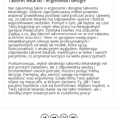
Taboret lekarski - ergonomia i design!
Nie zapominaj także o ergonomii i designie taboretu
lekarskiego. Dobrze zaprojektowany mebel powinien
wspierać prawidłową postawę ciała podczas pracy. Upewnij
się, że taboret lekarski ma odpowiednie oparcie i dobrze
wyprofilowane siedzisko. Pomyśl o tym, jak będzie się czuć
Twój kręgosłup po całym dniu pracy na niewygodnym
sprzęcie medycznym. Estetyka również ma znaczenie.
Zadbaj o to, aby taboret wkomponował się w styl gabinetu
w którym pracujesz.
Sklep ze sprzętem medycznym i
rehabilitacyjnym
oferuje wiele
profesjonalnych i
sprawdzonych od wielu lat modeli, które łączą
funkcjonalność z atrakcyjnym wyglądem. Wybierając
odpowiedni taboret lekarski, inwestujesz w siebie i swoich
pacjentów, co przyniesie korzyści na wielu płaszczyznach.
Podsumowując, wybór idealnego taboretu lekarskiego nie
jest prostym zadaniem, ale z odpowiednią wiedzą i
zrozumieniem swoich potrzeb, możesz podjąć trafną
decyzję. Pamiętaj, aby zwrócić uwagę na materiał,
wysokość oraz ergonomię. Dzięki temu Twój gabinet
stanie się miejscem, w którym zarówno Ty, jak i Twoi
pacjenci będziecie czuli się komfortowo. Wybierz mądrze, a
Twój taboret lekarski stanie się nie tylko meblem, ale i
nieodłącznym towarzyszem w codziennej pracy!