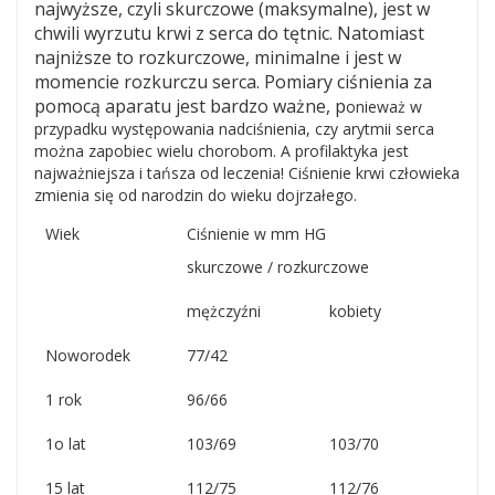
najwyższe, czyli skurczowe (maksymalne),
jest w
chwili wyrzutu krwi z serca do tętnic. Natomiast
najniższe to rozkurczowe, minimalne i jest w
momencie rozkurczu serca. Pomiary ciśnienia za
pomocą aparatu jest bardzo ważne, p
onieważ w
przypadku występowania nadciśnienia, czy arytmii serca
można zapobiec wielu chorobom. A profilaktyka jest
najważniejsza i tańsza od leczenia! Ciśnienie krwi człowieka
zmienia się od narodzin do wieku dojrzałego.
Wiek
Ciśnienie w mm HG
skurczowe / rozkurczowe
mężczyźni
kobiety
Noworodek
77/42
1 rok
96/66
1o lat
103/69
103/70
15 lat
112/75
112/76