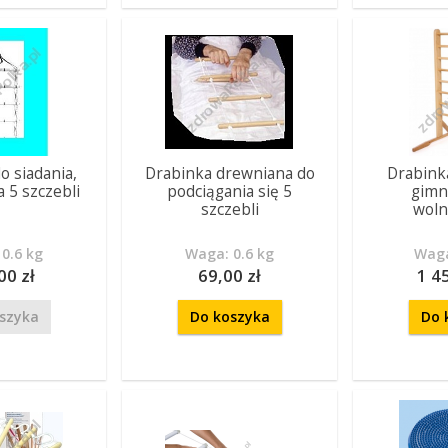
o siadania,
Drabinka drewniana do
Drabink
 5 szczebli
podciągania się 5
gimn
szczebli
woln
0.6 kg
Waga: 0.6 kg
Waga
00 zł
69,00 zł
1 4
szyka
Do koszyka
Do 