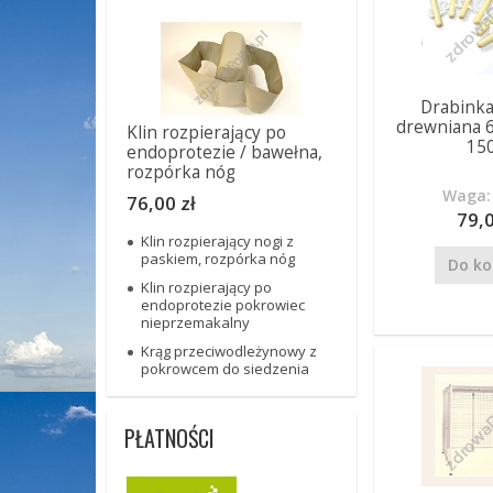
Drabinka
drewniana 6
Klin rozpierający po
15
endoprotezie / bawełna,
rozpórka nóg
Waga: 
76,00 zł
79,0
Klin rozpierający nogi z
paskiem, rozpórka nóg
Do ko
Klin rozpierający po
endoprotezie pokrowiec
nieprzemakalny
Krąg przeciwodleżynowy z
pokrowcem do siedzenia
PŁATNOŚCI