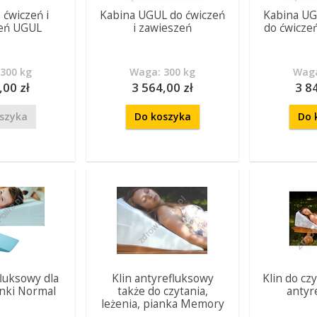
 ćwiczeń i
Kabina UGUL do ćwiczeń
Kabina UG
eń UGUL
i zawieszeń
do ćwiczeń 
300 kg
Waga: 300 kg
Waga
,00 zł
3 564,00 zł
3 8
szyka
Do koszyka
Do 
fluksowy dla
Klin antyrefluksowy
Klin do czy
anki Normal
także do czytania,
antyr
leżenia, pianka Memory