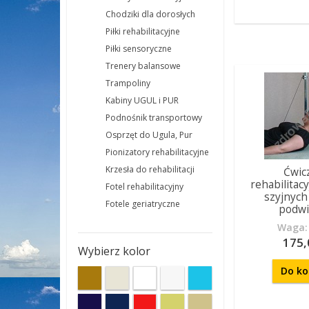
Chodziki dla dorosłych
Piłki rehabilitacyjne
Piłki sensoryczne
Trenery balansowe
Trampoliny
Kabiny UGUL i PUR
Podnośnik transportowy
Osprzęt do Ugula, Pur
Pionizatory rehabilitacyjne
Krzesła do rehabilitacji
Ćwic
rehabilitac
Fotel rehabilitacyjny
szyjnych
Fotele geriatryczne
podwi
Waga: 
175,
Wybierz kolor
Do ko