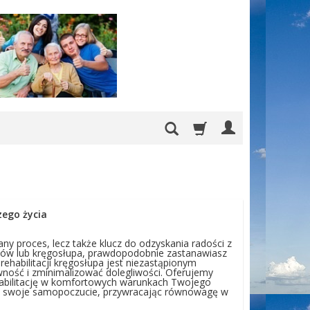
zego życia
any proces, lecz także klucz do odzyskania radości z
eców lub kręgosłupa, prawdopodobnie zastanawiasz
 rehabilitacji kręgosłupa jest niezastąpionym
ność i zminimalizować dolegliwości. Oferujemy
ehabilitację w komfortowych warunkach Twojego
ić swoje samopoczucie, przywracając równowagę w