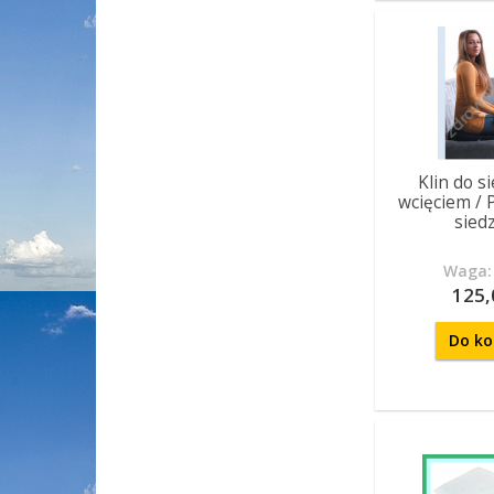
Klin do s
wcięciem / 
sied
Waga: 
125,
Do ko