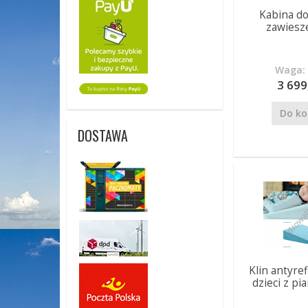
Kabina do
zawiesz
Waga: 
3 699
Do ko
DOSTAWA
Klin antyre
dzieci z pi