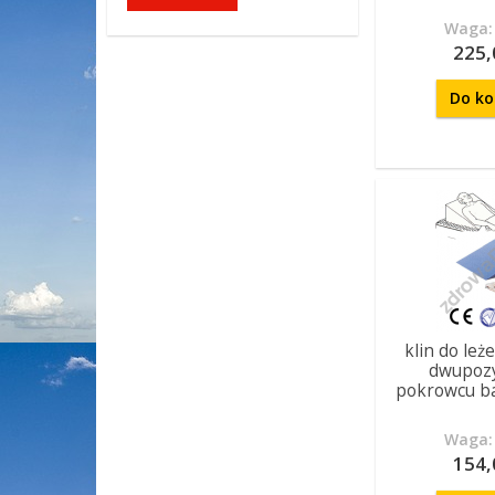
Waga: 
225,
Do ko
klin do leż
dwupozy
pokrowcu b
Waga: 
154,