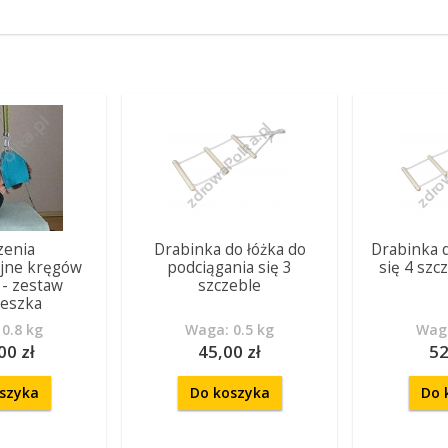
zenia
Drabinka do łóżka do
Drabinka 
yjne kręgów
podciągania się 3
się 4 szc
 - zestaw
szczeble
eszka
0.8 kg
Waga: 0.5 kg
Waga
00 zł
45,00 zł
52
szyka
Do koszyka
Do 