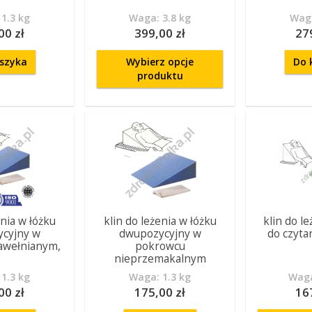
1.3 kg
Waga: 3.8 kg
Waga
00 zł
399,00 zł
27
szyka
Wybierz opcje
Do 
produktu
enia w łóżku
klin do leżenia w łóżku
klin do le
cyjny w
dwupozycyjny w
do czyta
awełnianym,
pokrowcu
nieprzemakalnym
1.3 kg
Waga: 1.3 kg
Waga
00 zł
175,00 zł
16