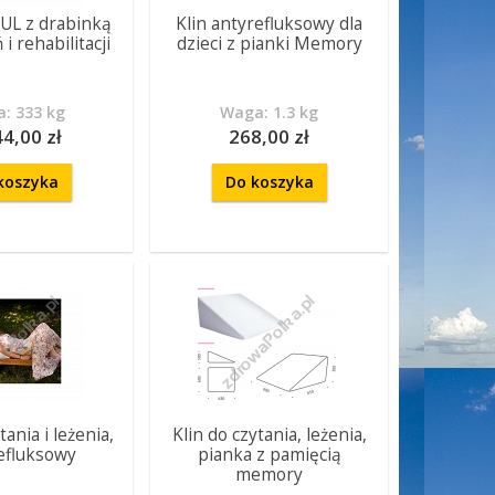
UL z drabinką
Klin antyrefluksowy dla
i rehabilitacji
dzieci z pianki Memory
: 333 kg
Waga: 1.3 kg
44,00 zł
268,00 zł
koszyka
Do koszyka
tania i leżenia,
Klin do czytania, leżenia,
efluksowy
pianka z pamięcią
memory