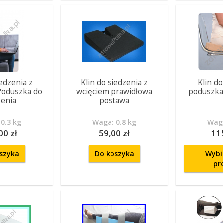
iedzenia z
Klin do siedzenia z
Klin do
Poduszka do
wcięciem prawidłowa
poduszka
zenia
postawa
0.3 kg
Waga: 0.8 kg
Waga
00 zł
59,00 zł
11
szyka
Do koszyka
Wybi
pr