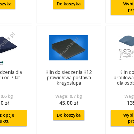
szyka
Do koszyka
Wybi
pr
edzenia dla
Klin do siedzenia K12
Klin d
i od 7 lat
prawidłowa postawa
profilow
kręgosłupa
dla osó
0.6 kg
Waga: 0.7 kg
Waga
0 zł
45,00 zł
13
z opcje
Do koszyka
Wybi
uktu
pr