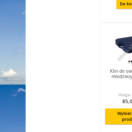
Do ko
Klin do si
młodzieży 
Waga: 
85,0
Wybier
prod