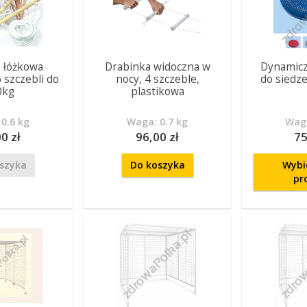
 łóżkowa
Drabinka widoczna w
Dynamicz
 szczebli do
nocy, 4 szczeble,
do siedz
0kg
plastikowa
0.6 kg
Waga: 0.7 kg
Waga
0 zł
96,00 zł
75
szyka
Do koszyka
Wybi
pr