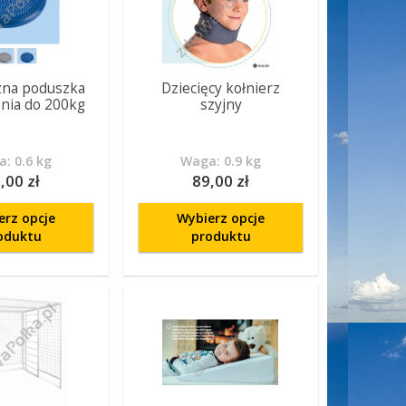
na poduszka
Dziecięcy kołnierz
enia do 200kg
szyjny
: 0.6 kg
Waga: 0.9 kg
,00 zł
89,00 zł
erz opcje
Wybierz opcje
oduktu
produktu