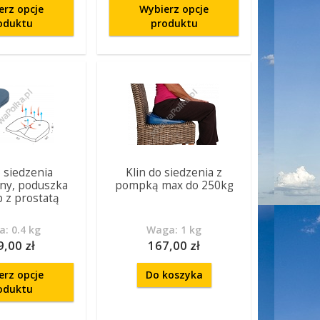
erz opcje
Wybierz opcje
oduktu
produktu
o siedzenia
Klin do siedzenia z
any, poduszka
pompką max do 250kg
b z prostatą
: 0.4 kg
Waga: 1 kg
9,00 zł
167,00 zł
erz opcje
Do koszyka
oduktu