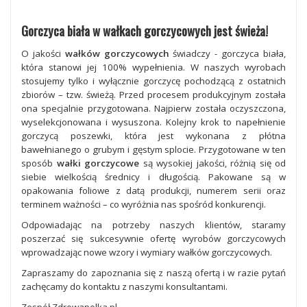
Gorczyca biała w wałkach gorczycowych jest świeża!
O jakości
wałków gorczycowych
świadczy - gorczyca biała,
która stanowi jej 100% wypełnienia. W naszych wyrobach
stosujemy tylko i wyłącznie gorczycę pochodzącą z ostatnich
zbiorów – tzw. świeżą. Przed procesem produkcyjnym została
ona specjalnie przygotowana. Najpierw została oczyszczona,
wyselekcjonowana i wysuszona. Kolejny krok to napełnienie
gorczycą poszewki, która jest wykonana z płótna
bawełnianego o grubym i gęstym splocie. Przygotowane w ten
sposób
wałki gorczycowe
są wysokiej jakości, różnią się od
siebie wielkością średnicy i długością. Pakowane są w
opakowania foliowe z datą produkcji, numerem serii oraz
terminem ważności – co wyróżnia nas spośród konkurencji.
Odpowiadając na potrzeby naszych klientów, staramy
poszerzać się sukcesywnie ofertę wyrobów gorczycowych
wprowadzając nowe wzory i wymiary wałków gorczycowych.
Zapraszamy do zapoznania się z naszą ofertą i w razie pytań
zachęcamy do kontaktu z naszymi konsultantami.