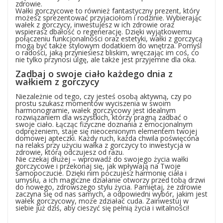
zdrowie.
Wałki gorczycowe to również fantastyczny prezent, który
możesz sprezentować przyjaciołom i rodzinie. Wybierając
wałek z gorczycy, inwestujesz w ich zdrowie oraz
wspierasz dbałość o regenerację. Dzięki wyjątkowemu
połączeniu funkcjonalności oraz estetyki, wałki z gorczycą
mogą być także stylowym dodatkiem do wnętrza. Pomyśl
o radości, jaką przyniesiesz bliskim, wręczając im coś, co
nie tylko przynosi ulgę, ale także jest przyjemne dla oka.
Zadbaj o swoje ciało każdego dnia z
wałkiem z gorczycy
Niezależnie od tego, czy jesteś osobą aktywną, czy po
prostu szukasz momentów wyciszenia w swoim
harmonogramie, wałek gorczycowy jest idealnym
rozwiązaniem dla wszystkich, którzy pragną zadbać o
swoje ciało. Łącząc fizyczne doznania z emocjonalnym
odprężeniem, staje się nieocenionym elementem twojej
domowej apteczki. Każdy ruch, każda chwila poświęcona
na relaks przy użyciu wałka z gorczycy to inwestycja w
zdrowie, którą odczujesz od razu.
Nie czekaj dłużej – wprowadź do swojego życia wałki
gorczycowe i przekonaj się, jak wpływają na Twoje
samopoczucie. Dzięki nim poczujesz harmonię ciała i
umysłu, a ich magiczne działanie otworzy przed tobą drzwi
do nowego, zdrowszego stylu życia. Pamiętaj, że zdrowie
zaczyna się od nas samych, a odpowiedni wybór, jakim jest
wałek gorczycowy, może zdziałać cuda. Zainwestuj w
siebie już dziś, aby cieszyć się pełnią życia i witalności!