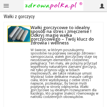
Wałki z gorczycy
Wałki gorczycowe to idealny
sposób na stres i zmęczenie !
Odkryj magię wałka
gorczycowego – Twój klucz do
zdrowia i wellness
W świecie, w którym poszukujemy
sposobów na poprawę swojego zdrowia i
samopoczucia, wałek gorczycowy staje się
nieodzownym elementem codziennej
pielęgnacji. Ten mały, ale potężny przyrząd
wypełniony naturalnymi ziarnami gorczycy,
nie tylko przynosi ulgę w bólach
mięśniowych, ale także relaksuje umysł.
Wyobraź sobie delikatne masaże całego
ciała, które wydobywają z ciebie stres i
napięcie, pozwalając, by twoje myśli
popłynęły w stronę odprężenia. Wałki
gorczycowe są idealnym rozwiązaniem dla
każdego, kto pragnie znaleźć równowagę w
natłoku codziennych obowiązków.