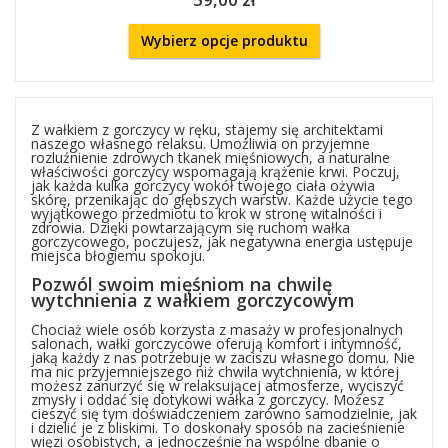
Wybierz opcje produktu
Z wałkiem z gorczycy w ręku, stajemy się architektami
naszego własnego relaksu. Umożliwia on przyjemne
rozluźnienie zdrowych tkanek mięśniowych, a naturalne
właściwości gorczycy wspomagają krążenie krwi. Poczuj,
jak każda kulka gorczycy wokół twojego ciała ożywia
skórę, przenikając do głębszych warstw. Każde użycie tego
wyjątkowego przedmiotu to krok w stronę witalności i
zdrowia. Dzięki powtarzającym się ruchom wałka
gorczycowego, poczujesz, jak negatywna energia ustępuje
miejsca błogiemu spokoju.
Pozwól swoim mięśniom na chwilę
wytchnienia z wałkiem gorczycowym
Chociaż wiele osób korzysta z masaży w profesjonalnych
salonach, wałki gorczycowe oferują komfort i intymność,
jaką każdy z nas potrzebuje w zaciszu własnego domu. Nie
ma nic przyjemniejszego niż chwila wytchnienia, w której
możesz zanurzyć się w relaksującej atmosferze, wyciszyć
zmysły i oddać się dotykowi wałka z gorczycy. Możesz
cieszyć się tym doświadczeniem zarówno samodzielnie, jak
i dzielić je z bliskimi. To doskonały sposób na zacieśnienie
więzi osobistych, a jednocześnie na wspólne dbanie o