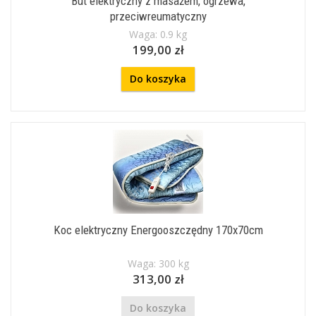
But elektryczny z masażem, ogrzewa,
przeciwreumatyczny
Waga: 0.9 kg
199,00 zł
Do koszyka
Koc elektryczny Energooszczędny 170x70cm
Waga: 300 kg
313,00 zł
Do koszyka