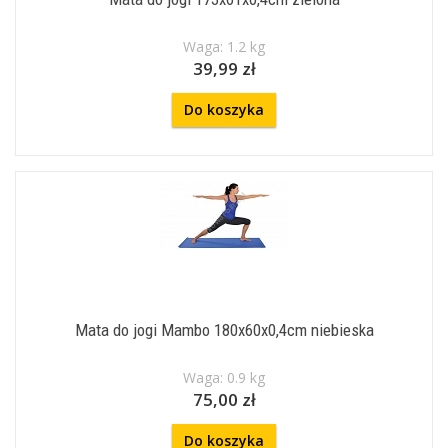
Waga: 1.2 kg
39,99 zł
Do koszyka
Mata do jogi Mambo 180x60x0,4cm niebieska
Waga: 0.9 kg
75,00 zł
Do koszyka