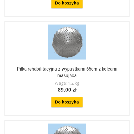
Do koszyka
Piłka rehabilitacyjna z wypustkami 65cm z kolcami
masująca
Waga: 1.2 kg
89,00 zł
Do koszyka