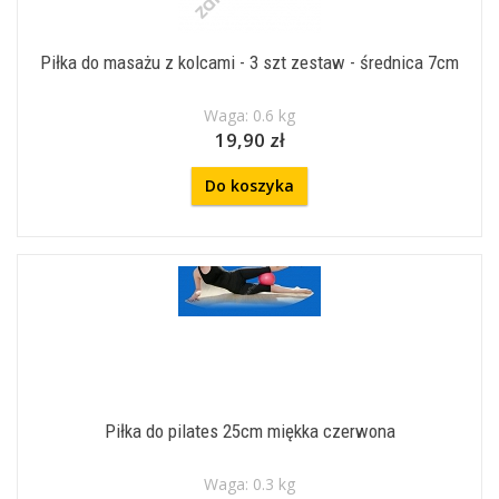
Piłka do masażu z kolcami - 3 szt zestaw - średnica 7cm
Waga: 0.6 kg
19,90 zł
Do koszyka
Piłka do pilates 25cm miękka czerwona
Waga: 0.3 kg