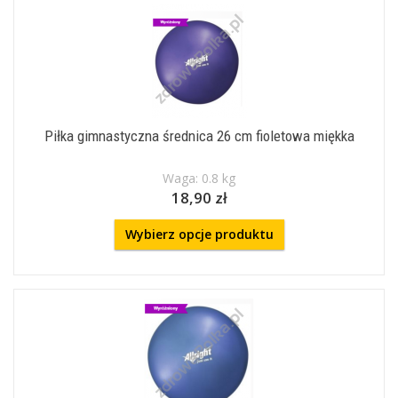
Piłka gimnastyczna średnica 26 cm fioletowa miękka
Waga: 0.8 kg
18,90 zł
Wybierz opcje produktu