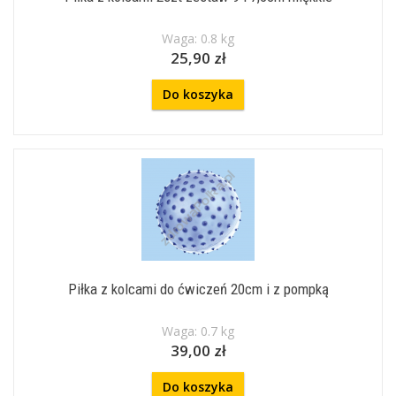
Waga: 0.8 kg
25,90 zł
Do koszyka
Piłka z kolcami do ćwiczeń 20cm i z pompką
Waga: 0.7 kg
39,00 zł
Do koszyka