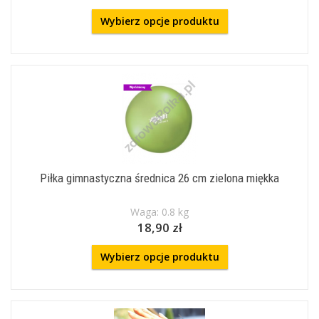
Wybierz opcje produktu
Piłka gimnastyczna średnica 26 cm zielona miękka
Waga: 0.8 kg
18,90 zł
Wybierz opcje produktu