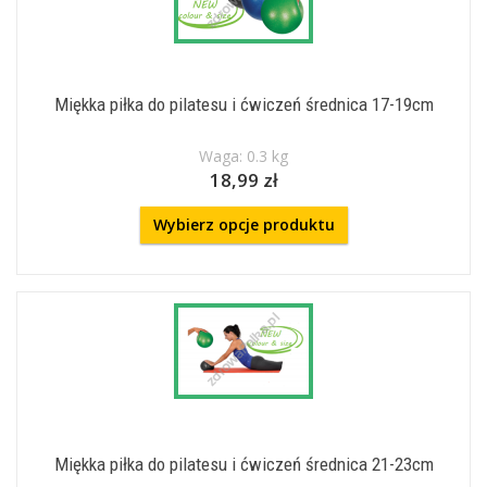
Miękka piłka do pilatesu i ćwiczeń średnica 17-19cm
Waga: 0.3 kg
18,99 zł
Wybierz opcje produktu
Miękka piłka do pilatesu i ćwiczeń średnica 21-23cm