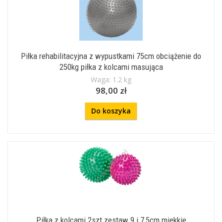
Piłka rehabilitacyjna z wypustkami 75cm obciążenie do
250kg piłka z kolcami masująca
Waga: 1.2 kg
98,00 zł
Do koszyka
Piłka z kolcami 2szt zestaw 9 i 7,5cm miękkie