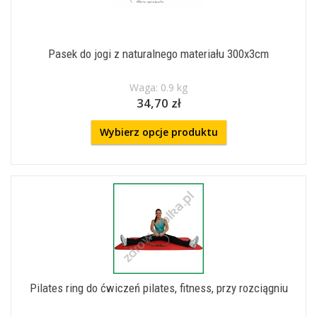
Pasek do jogi z naturalnego materiału 300x3cm
Waga: 0.9 kg
34,70 zł
Wybierz opcje produktu
Pilates ring do ćwiczeń pilates, fitness, przy rozciągniu