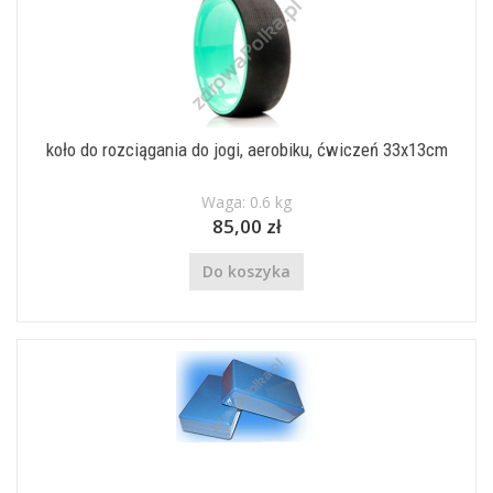
koło do rozciągania do jogi, aerobiku, ćwiczeń 33x13cm
Waga: 0.6 kg
85,00 zł
Do koszyka