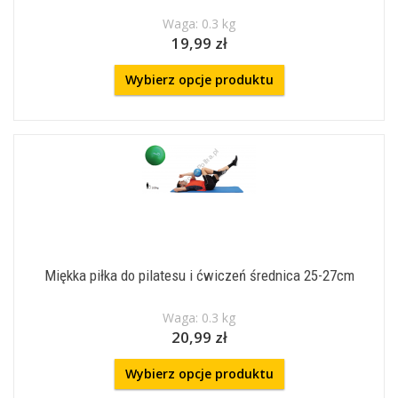
Waga: 0.3 kg
19,99 zł
Wybierz opcje produktu
Miękka piłka do pilatesu i ćwiczeń średnica 25-27cm
Waga: 0.3 kg
20,99 zł
Wybierz opcje produktu