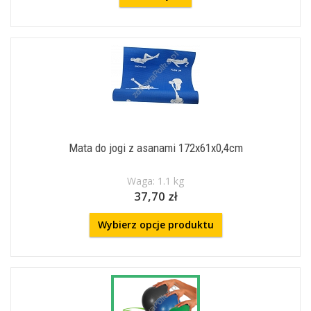
Mata do jogi z asanami 172x61x0,4cm
Waga: 1.1 kg
37,70 zł
Wybierz opcje produktu