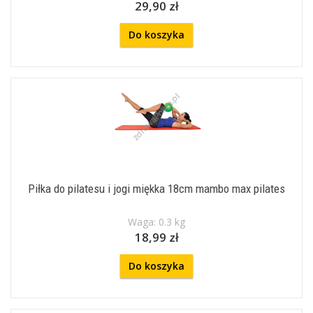
29,90 zł
Do koszyka
Piłka do pilatesu i jogi miękka 18cm mambo max pilates
Waga: 0.3 kg
18,99 zł
Do koszyka