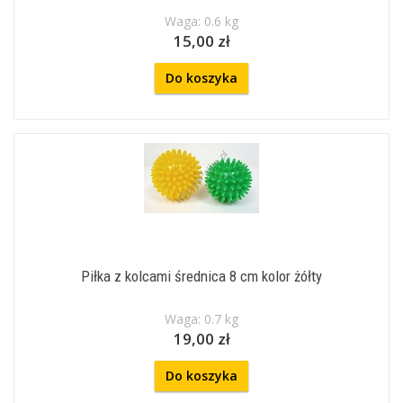
Waga: 0.6 kg
15,00 zł
Do koszyka
Piłka z kolcami średnica 8 cm kolor żółty
Waga: 0.7 kg
19,00 zł
Do koszyka