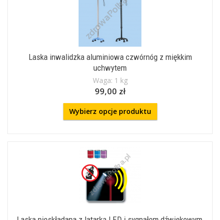
Laska inwalidzka aluminiowa czwórnóg z miękkim
uchwytem
Waga: 1 kg
99,00 zł
Wybierz opcje produktu
Laska nieskładana z latarką LED i sygnałem dźwiękowym,