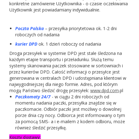
konkretne zamówienie Użytkownika - o czasie oczekiwania
Użytkownik jest powiadamiany indywidualnie.
Poczta Polska
– przesyłka priorytetowa ok. 1-2 dni
roboczych od nadania
kurier DPD
ok. 1 dzień roboczy od nadania
Droga przesyłek w systemie DPD jest stale śledzona na
każdym etapie transportu i przeładunku. Służą temu
systemy skanowania paczek stosowane w sortowniach i
przez kurierów DPD. Całość informacji o przesyłce jest
generowana w centralach DPD i udostępniana klientowi w
najwygodniejszej dla niego formie. Adres, pod którym
mogą Państwo śledzić drogę przesyłek:
www.dpd.com
.pl
Paczkomaty 24/7
- w ciągu 2 dni roboczych od
momentu nadania paczki, przesyłka znajdzie się w
paczkomacie. Odbiór paczki jest możliwy o dowolnej
porze dnia czy nocy. Odbiorca jest informowany o tym
za pomocą SMS- a i e-mailem z kodem odbioru, może
również śledzić przesyłkę.
Koszty dostawy: