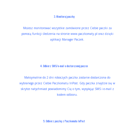
3. Monitoruj paczkę
Możesz monitorować wszystkie zamówione przez Ciebie paczki za
pomocą funkcji śledzenia na stronie www.paczkomaty.pl oraz dzięki
aplikacji Manager Paczek.
4. Odbierz SMS/e-mail o dostarczonej paczce
Maksymalnie do 2 dni roboczych paczka zostanie dostarczona do
wybranego przez Ciebie Paczkomatu InPost. Gdy paczka znajdzie się w
skrytce natychmiast powiadomimy Cię o tym, wysyłając SMS i e-mail z
kodem odbioru.
5. Odbierz paczkę z Paczkomatu InPost