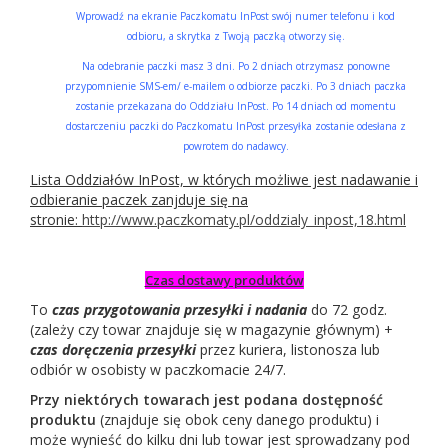
Wprowadź na ekranie Paczkomatu InPost swój numer telefonu i kod
odbioru, a skrytka z Twoją paczką otworzy się.
Na odebranie paczki masz 3 dni. Po 2 dniach otrzymasz ponowne
przypomnienie SMS-em/ e-mailem o odbiorze paczki. Po 3 dniach paczka
zostanie przekazana do Oddziału InPost. Po 14 dniach od momentu
dostarczeniu paczki do Paczkomatu InPost przesyłka zostanie odesłana z
powrotem do nadawcy.
Lista Oddziałów InPost, w których możliwe jest nadawanie i
odbieranie paczek zanjduje się na
stronie:
http://www.paczkomaty.pl/oddzialy_inpost,18.html
Czas dostawy produktów
To
czas przygotowania przesyłki i nadania
do 72 godz.
(zależy czy towar znajduje się w magazynie głównym) +
czas doręczenia przesyłki
przez kuriera, listonosza lub
odbiór w osobisty w paczkomacie 24/7.
Przy niektórych towarach jest podana dostępność
produktu
(znajduje się obok ceny danego produktu) i
może wynieść do kilku dni lub towar jest sprowadzany pod