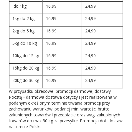
do 1kg
16,99
24,99
1kg do 2 kg
16,99
24,99
2kg do 5 kg
16,99
24,99
5kg do 10 kg
16,99
24,99
10kg do 15 kg
16,99
24,99
15kg do 20 kg
16,99
24,99
20kg do 30 kg
16,99
24,99
W przypadku okresowej promocji darmowej dostawy
Pocztą - darmowa dostawa dotyczy i jest realizowana w
podanym określonym terminie trwania promocji przy
zachowaniu warunków: podanej min. wartości brutto
zakupionych towarów i przedpłacie oraz wagi zakupionych
towarów do max 30 kg za przesyłkę. Promocja dot. dostaw
na terenie Polski.