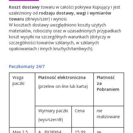
Koszt dostawy
towaru w całości pokrywa Kupujący i jest
uzależniony od
rodzaju dostawy, wagi i wymiarów
towaru
(dł/wys/szer) i wynosi.
W kosztach dostawy uwzględniono koszty użytych
materiałów, robocizny oraz w uzasadnionych przypadkach
koszt wysyłki na szczególnych warunkach (dotyczy w
szczególności towarów szklanych, w szklanych
opakowaniach i innych kruchych/łamliwych).
Paczkomaty 24/7
Waga
Płatność elektroniczna
Płatność
paczki
za
(przelew on-line lub karta)
Pobraniem
Wymiary paczki
Cena
nie
realizowane
(wys/szer/dł)
Max 2,5
A 8X38X64
15,99
jw.