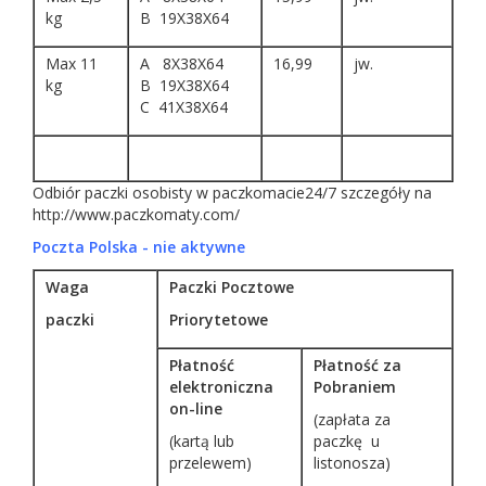
kg
B 19X38X64
Max 11
A 8X38X64
16,99
jw.
kg
B 19X38X64
C 41X38X64
Odbiór paczki osobisty w paczkomacie24/7 szczegóły na
http://www.paczkomaty.com/
Poczta Polska
- nie aktywne
Waga
Paczki Pocztowe
paczki
Priorytetowe
Płatność
Płatność za
elektroniczna
Pobraniem
on-line
(zapłata za
(kartą lub
paczkę u
przelewem)
listonosza)