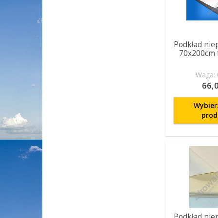
Podkład nie
70x200cm f
Waga: 
66,0
Wybier
prod
Podkład nie