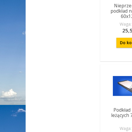
Nieprze
podkład n
60x1
Waga: 
25,5
Do ko
Podkład 
leżących
Waga: 