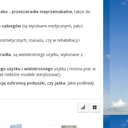
jako - prześcieradła nieprzemakalne
, także do
s zabiegów
(są wyrobami medycznymi, patrz
kosmetycznych, masażu, czy w rehabilitacji i
eradła
, są wielokrotnego użytku, wykonane z
go użytku i wielokrotnego
użytku ( można prać w
t niektóre modele sterylizować).
cję ochronną poduszki, czy jaśka
. Jakie podkłady