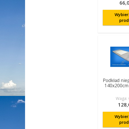
66,0
Wybier
prod
Podkład nie
140x200cm f
Waga: 
128,
Wybier
prod