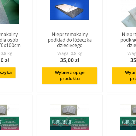
makalny
Nieprzemakalny
Niepr
dla osób
podkład do łóżeczka
podkła
 70x100cm
dziecięcego
dzi
0.8 kg
Waga: 0.8 kg
Waga
0 zł
35,00 zł
35
szyka
Wybierz opcje
Wybi
produktu
pr