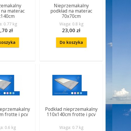
zemakalny
Nieprzemakalny
 na materac
podkład na materac
x140cm
70x70cm
: 0.77 kg
Waga: 0.8 kg
,70 zł
23,00 zł
koszyka
Do koszyka
ieprzemakalny
Podkład nieprzemakalny
 frotte i pcv
110x140cm frotte i pcv
: 0.6 kg
Waga: 0.7 kg