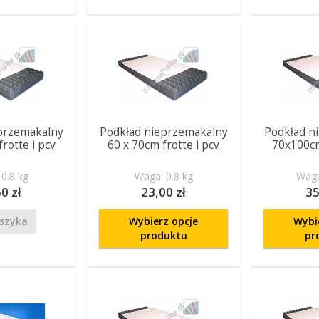
przemakalny
Podkład nieprzemakalny
Podkład n
rotte i pcv
60 x 70cm frotte i pcv
70x100cm
0.8 kg
Waga: 0.8 kg
Waga
0 zł
23,00 zł
35
szyka
Wybierz opcje
Wybi
produktu
pr