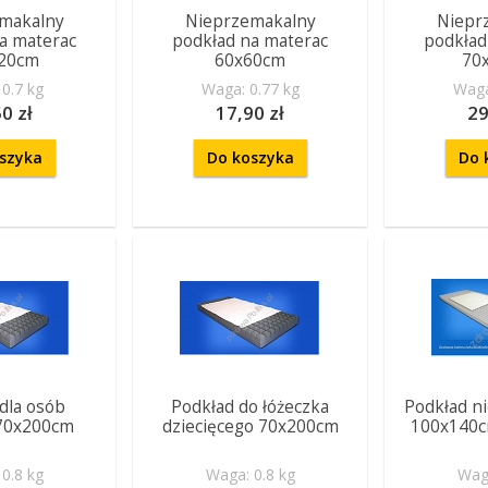
makalny
Nieprzemakalny
Niepr
a materac
podkład na materac
podkład
20cm
60x60cm
70
0.7 kg
Waga: 0.77 kg
Waga
0 zł
17,90 zł
29
szyka
Do koszyka
Do 
dla osób
Podkład do łóżeczka
Podkład n
 70x200cm
dziecięcego 70x200cm
100x140cm
0.8 kg
Waga: 0.8 kg
Waga