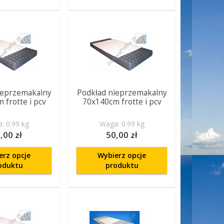
ieprzemakalny
Podkład nieprzemakalny
 frotte i pcv
70x140cm frotte i pcv
: 0.99 kg
Waga: 0.99 kg
,00 zł
50,00 zł
erz opcje
Wybierz opcje
oduktu
produktu