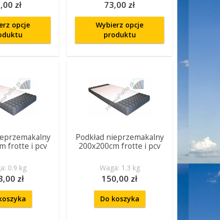
,00 zł
73,00 zł
erz opcje
Wybierz opcje
oduktu
produktu
ieprzemakalny
Podkład nieprzemakalny
 frotte i pcv
200x200cm frotte i pcv
: 0.9 kg
Waga: 1.3 kg
3,00 zł
150,00 zł
koszyka
Do koszyka