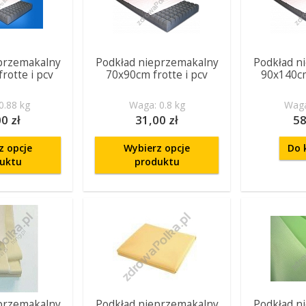
przemakalny
Podkład nieprzemakalny
Podkład n
rotte i pcv
70x90cm frotte i pcv
90x140cm
0.88 kg
Waga: 0.8 kg
Waga
0 zł
31,00 zł
58
z opcje
Wybierz opcje
Do 
uktu
produktu
przemakalny
Podkład nieprzemakalny
Podkład n