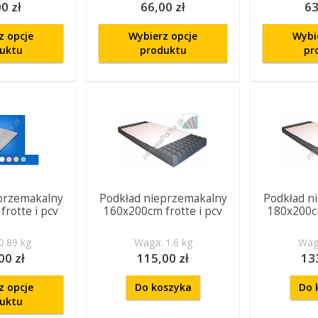
0 zł
66,00 zł
63
z opcje
Wybierz opcje
Wybi
uktu
produktu
pr
przemakalny
Podkład nieprzemakalny
Podkład n
rotte i pcv
160x200cm frotte i pcv
180x200cm
0.89 kg
Waga: 1.6 kg
Waga
00 zł
115,00 zł
13
z opcje
Do koszyka
Do 
uktu