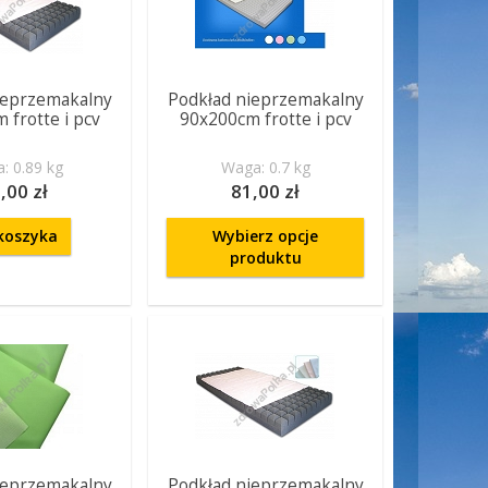
ieprzemakalny
Podkład nieprzemakalny
 frotte i pcv
90x200cm frotte i pcv
: 0.89 kg
Waga: 0.7 kg
,00 zł
81,00 zł
koszyka
Wybierz opcje
produktu
ieprzemakalny
Podkład nieprzemakalny