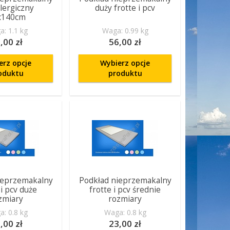
lergiczny
duży frotte i pcv
x140cm
: 1.1 kg
Waga: 0.99 kg
,00 zł
56,00 zł
erz opcje
Wybierz opcje
oduktu
produktu
ieprzemakalny
Podkład nieprzemakalny
 i pcv duże
frotte i pcv średnie
zmiary
rozmiary
: 0.8 kg
Waga: 0.8 kg
,00 zł
23,00 zł