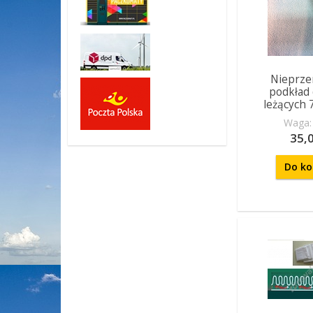
Nieprze
podkład 
leżących
Waga: 
35,0
Do ko