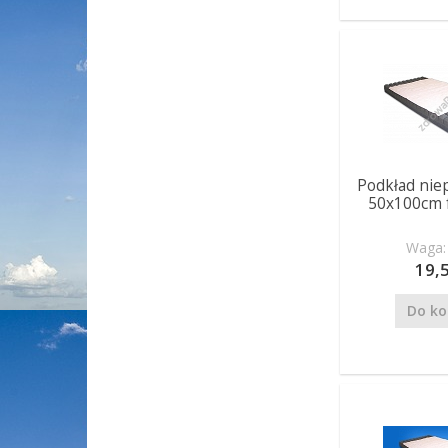
Podkład nie
50x100cm f
Waga: 
19,5
Do ko