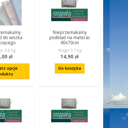
zemakalny
Nieprzemakalny
d do wózka
podkład na materac
ecięcego
40x70cm
: 0.8 kg
Waga: 0.7 kg
,00 zł
14,90 zł
erz opcje
Do koszyka
oduktu