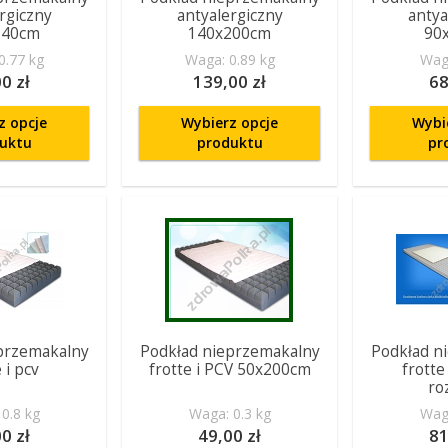
rgiczny
antyalergiczny
antya
140cm
140x200cm
90
0.77 kg
Waga: 0.89 kg
Waga
0 zł
139,00 zł
68
z opcje
Wybierz opcje
Wybi
uktu
produktu
pr
przemakalny
Podkład nieprzemakalny
Podkład n
 i pcv
frotte i PCV 50x200cm
frotte
ro
0.8 kg
Waga: 0.3 kg
Waga
0 zł
49,00 zł
81