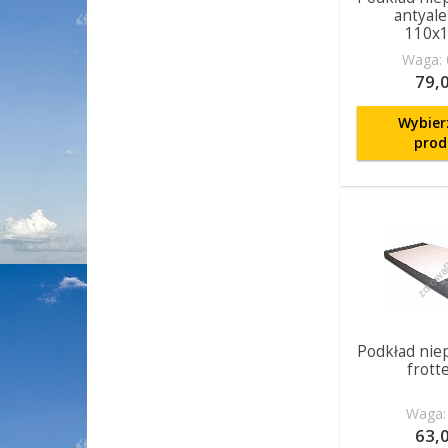
antyale
110x
Waga: 
79,0
Wybier
prod
Podkład nie
frotte
Waga: 
63,0