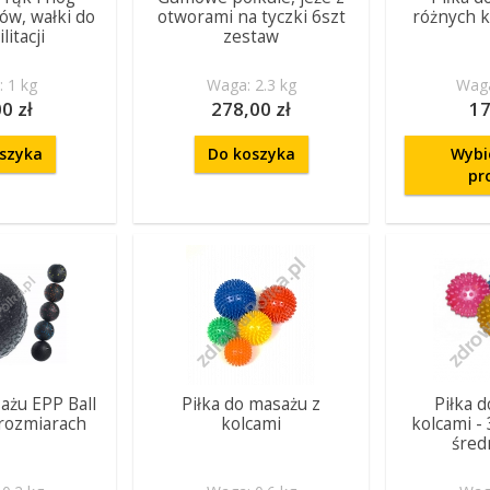
ów, wałki do
otworami na tyczki 6szt
różnych 
litacji
zestaw
 1 kg
Waga: 2.3 kg
Waga
0 zł
278,00 zł
17
szyka
Do koszyka
Wybi
pr
ażu EPP Ball
Piłka do masażu z
Piłka 
rozmiarach
kolcami
kolcami - 
śred