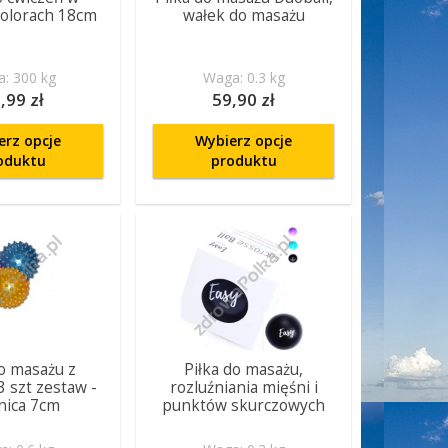
kolorach 18cm
wałek do masażu
: 300 kg
Waga: 0.3 kg
,99 zł
59,90 zł
erz opcje
Wybierz opcje
oduktu
produktu
do masażu z
Piłka do masażu,
3 szt zestaw -
rozluźniania mięśni i
nica 7cm
punktów skurczowych