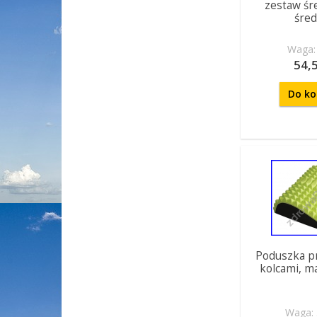
zestaw śr
śred
Waga: 
54,5
Do ko
Poduszka pr
kolcami, m
Waga: 