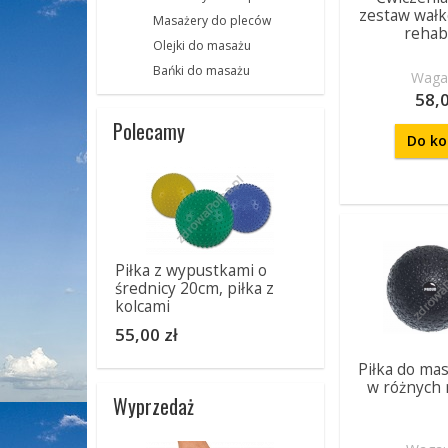
zestaw wałk
Masażery do pleców
rehabi
Olejki do masażu
Bańki do masażu
Waga:
58,0
Polecamy
Do ko
Piłka z wypustkami o
średnicy 20cm, piłka z
kolcami
55,00 zł
Piłka do mas
w różnych 
Wyprzedaż