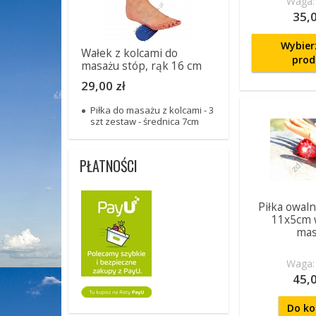
Waga: 
35,0
Wybier
Wałek z kolcami do
prod
masażu stóp, rąk 16 cm
29,00 zł
Piłka do masażu z kolcami - 3
szt zestaw - średnica 7cm
PŁATNOŚCI
Piłka owaln
11x5cm 
mas
Waga: 
45,0
Do ko