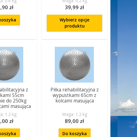
: 0.6 kg
Waga: 0.2 kg
,90 zł
39,99 zł
koszyka
Wybierz opcje
produktu
abilitacyjna z
Piłka rehabilitacyjna z
kami 55cm
wypustkami 65cm z
nie do 250kg
kolcami masująca
lcami masująca
: 1.2 kg
Waga: 1.2 kg
,00 zł
89,00 zł
koszyka
Do koszyka