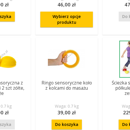
0 zł
46,00 zł
47
szyka
Wybierz opcje
Do 
produktu
nsoryczna z
Ringo sensoryczne koło
Ścieżka 
2 szt żółte,
z kolcami do masażu
półkul
że
ze
0.7 kg
Waga: 0.7 kg
Waga
0 zł
39,00 zł
22
szyka
Do koszyka
Do 