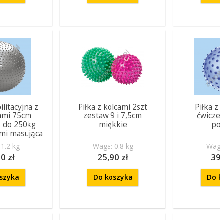
ilitacyjna z
Piłka z kolcami 2szt
Piłka z
ami 75cm
zestaw 9 i 7,5cm
ćwicze
e do 250kg
miękkie
p
ami masująca
1.2 kg
Waga: 0.8 kg
Waga
0 zł
25,90 zł
39
szyka
Do koszyka
Do 