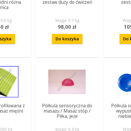
edni różna
zestaw duży do ćwiczeń
zest
nica
0.6 kg
Waga: 0.7 kg
Waga
0 zł
98,00 zł
10
szyka
Do koszyka
Do 
ofilowana z
Półkula sensoryczna do
Półkula 
asaż mięśni
masażu / Masaż stóp /
wypust
Piłka, jeże
niebie
300 kg
Waga: 0.4 kg
Waga