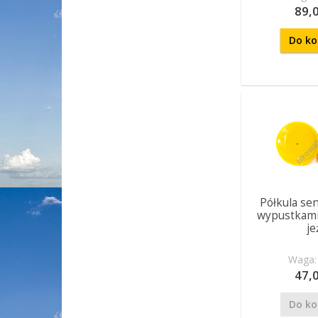
89,0
Do ko
Półkula se
wypustkami 
je
Waga: 
47,0
Do ko