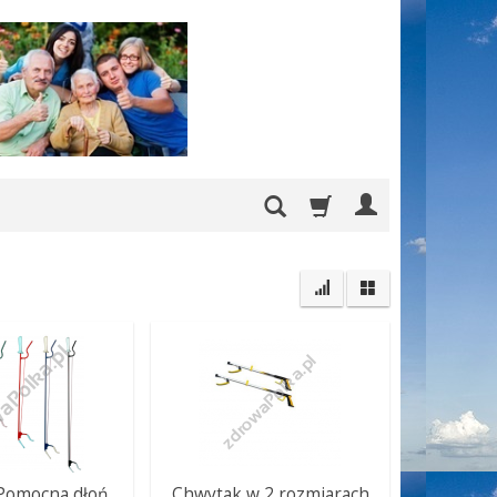
Pomocna dłoń
Chwytak w 2 rozmiarach