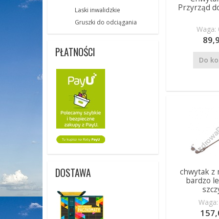
Przyrząd d
Laski inwalidzkie
Gruszki do odciągania
Waga: 
89,9
PŁATNOŚCI
Do ko
DOSTAWA
chwytak z
bardzo l
szcz
Waga: 
157,