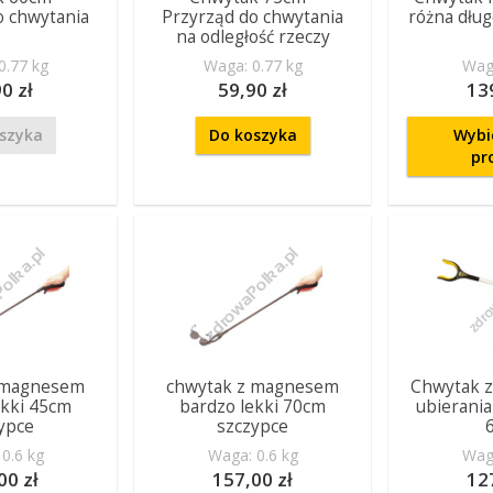
o chwytania
Przyrząd do chwytania
różna dług
na odległość rzeczy
0.77 kg
Waga: 0.77 kg
Waga
0 zł
59,90 zł
13
szyka
Do koszyka
Wybi
pr
 magnesem
chwytak z magnesem
Chwytak 
ekki 45cm
bardzo lekki 70cm
ubierania
ypce
szczypce
0.6 kg
Waga: 0.6 kg
Waga
00 zł
157,00 zł
12