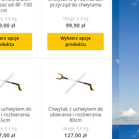
ość od 40 -100
przyrząd do chwytania
cm
: 0.8 kg
Waga: 0.4 kg
9,00 zł
99,90 zł
erz opcje
Wybierz opcje
oduktu
produktu
z uchwytem do
Chwytak z uchwytem do
 i rozbierania
ubierania i rozbierania
65cm
80cm
: 0.6 kg
Waga: 0.6 kg
7,00 zł
127,00 zł