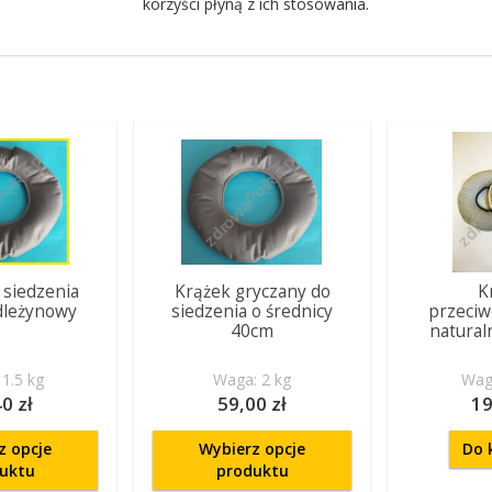
korzyści płyną z ich stosowania.
 siedzenia
Krążek gryczany do
K
dleżynowy
siedzenia o średnicy
przeci
40cm
natural
1.5 kg
Waga: 2 kg
Waga
0 zł
59,00 zł
19
z opcje
Wybierz opcje
Do 
uktu
produktu