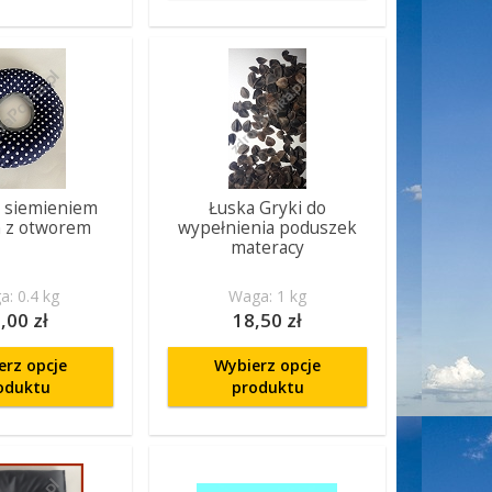
z siemieniem
Łuska Gryki do
m z otworem
wypełnienia poduszek
materacy
: 0.4 kg
Waga: 1 kg
,00 zł
18,50 zł
erz opcje
Wybierz opcje
oduktu
produktu