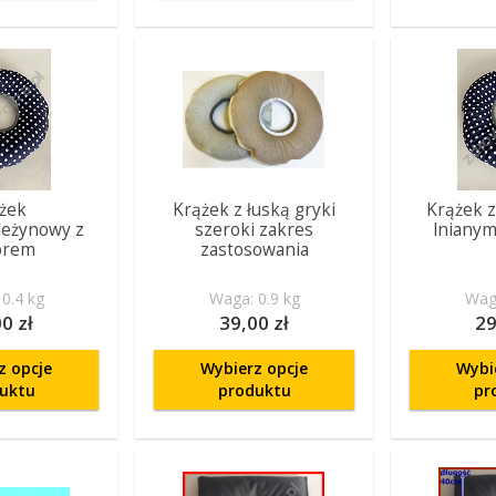
żek
Krążek z łuską gryki
Krążek 
leżynowy z
szeroki zakres
lniany
orem
zastosowania
0.4 kg
Waga: 0.9 kg
Waga
0 zł
39,00 zł
29
z opcje
Wybierz opcje
Wybi
uktu
produktu
pr