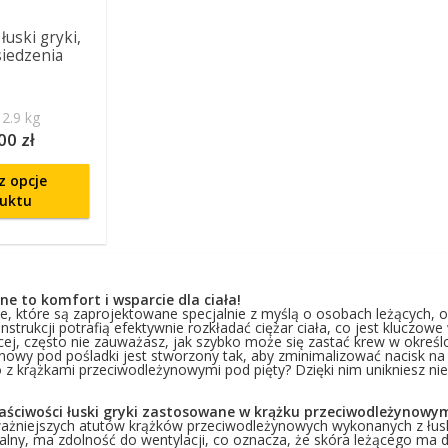
łuski gryki,
siedzenia
2.9 kg
00 zł
z opcje
uktu
ne to komfort i wsparcie dla ciała!
ne, które są zaprojektowane specjalnie z myślą o osobach leżących, 
strukcji potrafią efektywnie rozkładać ciężar ciała, co jest kluczowe
cej, często nie zauważasz, jak szybko może się zastać krew w określ
nowy pod pośladki jest stworzony tak, aby zminimalizować nacisk na
co z krążkami przeciwodleżynowymi pod pięty? Dzięki nim unikniesz n
aściwości łuski gryki zastosowane w krążku przeciwodleżynowy
żniejszych atutów krążków przeciwodleżynowych wykonanych z łuski gr
ralny, ma zdolność do wentylacji, co oznacza, że skóra leżącego ma 