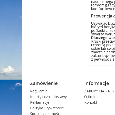
nadmiernego p
termoregulacy
komfortowo ni
Prewencja o
Używając krąż
którym boryka
pośladki znacz
stwarza warunk
Dlaczego war
Krążki przeci
i chronią prz
sobie lub swoi
znacznie bardz
zakup krążków 
z pewnością si
Zamówienie
Informacje
Regulamin
ZAKUPY NA RATY
Koszty i czas dostawy
O firmie
Reklamacje
Kontakt
Polityka Prywatności
Sposoby płatności