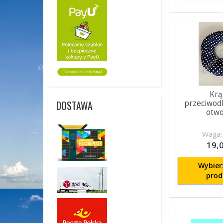
Krą
przeciwod
DOSTAWA
otw
Waga: 
19,0
Wybier
prod