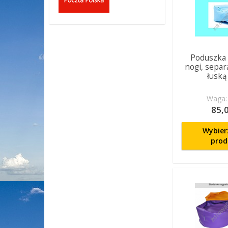
Poduszka
nogi, separ
łuską
Waga: 
85,0
Wybier
prod