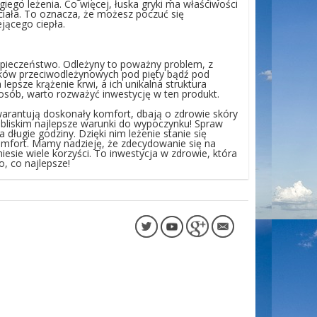
iego leżenia. Co więcej, łuska gryki ma właściwości
ciała. To oznacza, że możesz poczuć się
jącego ciepła.
zpieczeństwo. Odleżyny to poważny problem, z
ążków przeciwodleżynowych pod pięty bądź pod
epsze krążenie krwi, a ich unikalna struktura
i osób, warto rozważyć inwestycję w ten produkt.
warantują doskonały komfort, dbają o zdrowie skóry
m bliskim najlepsze warunki do wypoczynku! Spraw
 długie godziny. Dzięki nim leżenie stanie się
komfort. Mamy nadzieję, że zdecydowanie się na
iesie wiele korzyści. To inwestycja w zdrowie, która
o, co najlepsze!