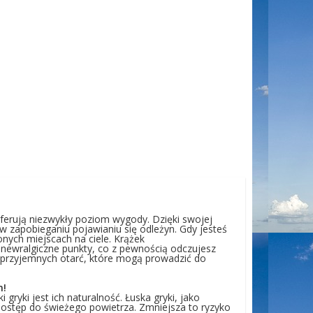
oferują niezwykły poziom wygody. Dzięki swojej
 w zapobieganiu pojawianiu się odleżyn. Gdy jesteś
onych miejscach na ciele. Krążek
 newralgiczne punkty, co z pewnością odczujesz
ieprzyjemnych otarć, które mogą prowadzić do
m!
yki jest ich naturalność. Łuska gryki, jako
dostęp do świeżego powietrza. Zmniejsza to ryzyko