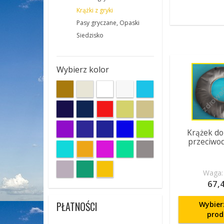
Krążki z gryki
Pasy gryczane, Opaski
Siedzisko
Wybierz kolor
Krążek do
przeciwo
Waga: 
67,4
PŁATNOŚCI
Wybier
prod