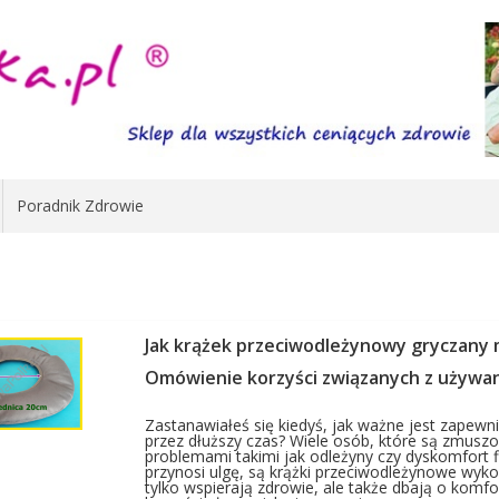
Poradnik Zdrowie
Jak krążek przeciwodleżynowy gryczany 
Omówienie korzyści związanych z używa
Zastanawiałeś się kiedyś, jak ważne jest zape
przez dłuższy czas? Wiele osób, które są zmuszo
problemami takimi jak odleżyny czy dyskomfort f
przynosi ulgę, są krążki przeciwodleżynowe wykon
tylko wspierają zdrowie, ale także dbają o komf