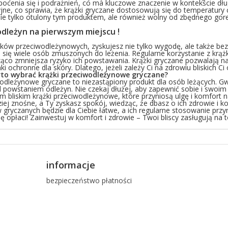
ocenia się i podrażnień, co ma kluczowe znaczenie w kontekście dług
jne, co sprawia, że krążki gryczane dostosowują się do temperatury 
e tylko otulony tym produktem, ale również wolny od zbędnego gore
dleżyn na pierwszym miejscu !
ków przeciwodleżynowych, zyskujesz nie tylko wygodę, ale także be
 się wiele osób zmuszonych do leżenia. Regularne korzystanie z kr
ąco zmniejsza ryzyko ich powstawania. Krążki gryczane pozwalają na l
i ochronne dla skóry. Dlatego, jeżeli zależy Ci na zdrowiu bliskich C
to wybrać krążki przeciwodleżynowe gryczane?
wodleżynowe gryczane to niezastąpiony produkt dla osób leżących. G
ed powstaniem odleżyn. Nie czekaj dłużej, aby zapewnić sobie i swoi
m bliskim krążki przeciwodleżynowe, które przyniosą ulgę i komfort na
iej znośne, a Ty zyskasz spokój, wiedząc, że dbasz o ich zdrowie i 
gryczanych będzie dla Ciebie łatwe, a ich regularne stosowanie przyn
ę opłaci! Zainwestuj w komfort i zdrowie – Twoi bliscy zasługują na t
informacje
bezpieczeństwo płatności