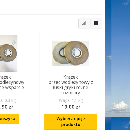
rążek
Krążek
wodleżynowy
przeciwodleżynowy z
ne wsparcie
łuski gryki różne
rozmiary
: 0.3 kg
Waga: 1.1 kg
,90 zł
19,00 zł
koszyka
Wybierz opcje
produktu