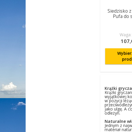
Siedzisko z 
Pufa do 
Waga: 
107,
Wybier
prod
Krążki grycza
Krążki grycza
wyjątkowej kon
w pozycji leżą
przeciwodleży
jako ulgę. A 
odleżyn.
Naturalne wł
Jednym z najwa
materiał natu