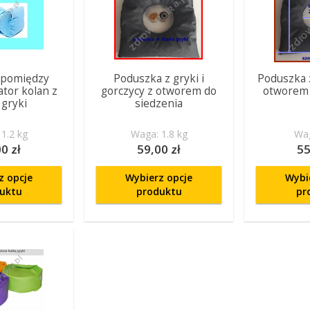
 pomiędzy
Poduszka z gryki i
Poduszka z
ator kolan z
gorczycy z otworem do
otworem 
 gryki
siedzenia
1.2 kg
Waga: 1.8 kg
Wag
0 zł
59,00 zł
55
z opcje
Wybierz opcje
Wybi
uktu
produktu
pr