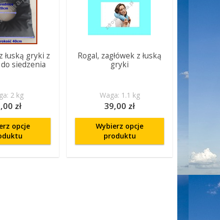
 łuską gryki z
Rogal, zagłówek z łuską
do siedzenia
gryki
a: 2 kg
Waga: 1.1 kg
,00 zł
39,00 zł
erz opcje
Wybierz opcje
oduktu
produktu