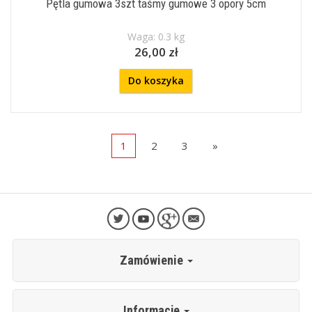
Pętla gumowa 3szt taśmy gumowe 3 opory 5cm
Waga: 0.3 kg
26,00 zł
Do koszyka
1
2
3
»
Zamówienie
Informacje