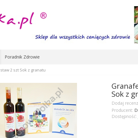
Poradnik Zdrowie
taw 2 szt Sok z granatu
Granafe
Sok z g
Dodaj recenz
Producent:
D
Dostępność: