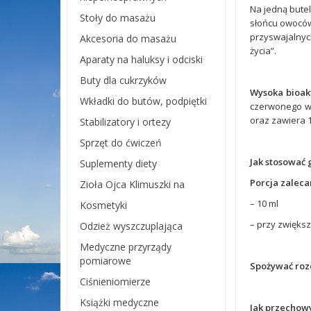
Na jedną butel
Stoły do masażu
słońcu owoców
przyswajalnych
Akcesoria do masażu
życia”.
Aparaty na haluksy i odciski
Buty dla cukrzyków
Wysoka bioak
Wkładki do butów, podpiętki
czerwonego wi
oraz zawiera 1
Stabilizatory i ortezy
Sprzęt do ćwiczeń
Jak stosować
Suplementy diety
Porcja zaleca
Zioła Ojca Klimuszki na
– 10 ml
Kosmetyki
– przy zwięks
Odzież wyszczuplająca
Medyczne przyrządy
pomiarowe
Spożywać rozc
Ciśnieniomierze
Książki medyczne
Jak przechow