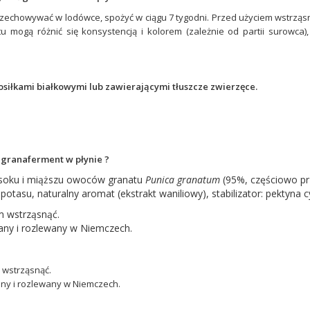
zechowywać w lodówce, spożyć w ciągu 7 tygodni. Przed użyciem wstrząsn
tu mogą różnić się konsystencją i kolorem (zależnie od partii surowca)
posiłkami białkowymi lub zawierającymi tłuszcze zwierzęce.
d granaferment w płynie ?
 soku i miąższu owoców granatu
Punica granatum
(95%, częściowo pr
potasu, naturalny aromat (ekstrakt waniliowy), stabilizator: pektyna
m wstrząsnąć.
y i rozlewany w Niemczech.
 wstrząsnąć.
y i rozlewany w Niemczech.