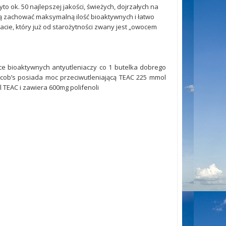
 ok. 50 najlepszej jakości, świeżych, dojrzałych na
ą zachować maksymalną ilość bioaktywnych i łatwo
acie, który już od starożytności zwany jest „owocem
ce bioaktywnych antyutleniaczy co 1 butelka dobrego
Jacob’s posiada moc przeciwutleniającą TEAC 225 mmol
 TEAC i zawiera 600mg polifenoli