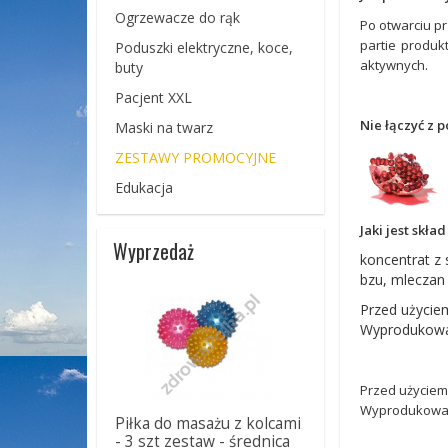
Ogrzewacze do rąk
Po otwarciu pr
partie produk
Poduszki elektryczne, koce,
aktywnych.
buty
Pacjent XXL
Nie łączyć z 
Maski na twarz
ZESTAWY PROMOCYJNE
Edukacja
Jaki jest skła
Wyprzedaż
koncentrat z
bzu, mleczan 
Przed użycie
Wyprodukowan
Przed użyciem
Wyprodukowan
Piłka do masażu z kolcami
- 3 szt zestaw - średnica