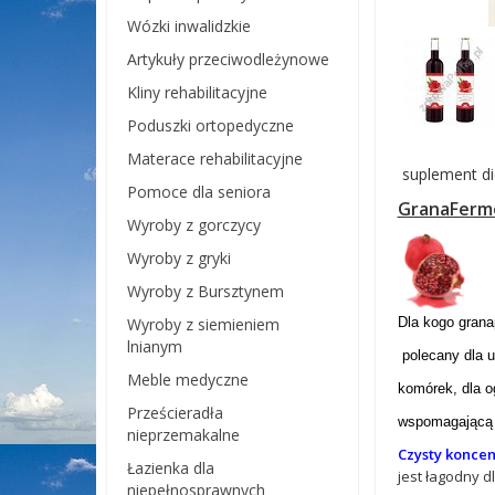
Wózki inwalidzkie
Artykuły przeciwodleżynowe
Kliny rehabilitacyjne
Poduszki ortopedyczne
Materace rehabilitacyjne
suplement di
Pomoce dla seniora
GranaFerm
Wyroby z gorczycy
Wyroby z gryki
Wyroby z Bursztynem
Dla kogo grana
Wyroby z siemieniem
lnianym
polecany dla u
Meble medyczne
komórek, dla o
Prześcieradła
wspomagając
nieprzemakalne
Czysty koncen
Łazienka dla
jest łagodny 
niepełnosprawnych