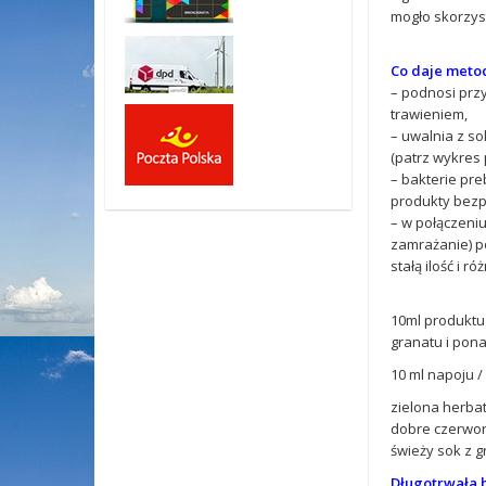
mogło skorzys
Co daje meto
– podnosi przy
trawieniem,
– uwalnia z so
(patrz wykres 
– bakterie pre
produkty bezp
– w połączeniu
zamrażanie) p
stałą ilość i 
10ml produktu 
granatu i ponad
10 ml napoju / 
zielona herbat
dobre czerwon
świeży sok z g
Długotrwała 