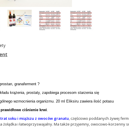
ety
ent
prostan, granaferment ?
kładu krążenia, prostaty, zapobiega procesom starzenia się
gólnego wzmocnienia organizmu. 20 ml Eliksiru zawiera ilość potasu
ą
prawidłowe ciśnienie krwi
.
trat soku i miąższu z owoców granatu
, częściowo poddanych żywej ferme
dla żołądka i łatwoprzyswajalny. Ma także przyjemny, owocowo-korzenny s