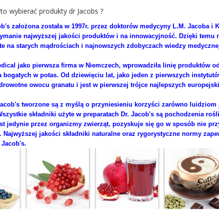
o wybierać produkty dr Jacobs ?
ob's założona została w 1997r. przez doktorów medycyny L.M. Jacoba i K
zymanie najwyższej jakości produktów i na innowacyjność. Dzięki temu na
te na starych mądrościach i najnowszych zdobyczach wiedzy medycznej
edical jako pierwsza firma w Niemczech, wprowadziła linię produktów o
a bogatych w potas. Od dziewięciu lat, jako jeden z pierwszych instytut
drowotne owocu granatu i jest w pierwszej trójce najlepszych europejs
Jacob's tworzone są z myślą o przyniesieniu korzyści zarówno luidziom 
Wszystkie składniki użyte w preparatach Dr. Jacob's są pochodzenia rośl
st jedynie przez organizmy zwierząt, pozyskuje się go w sposób nie prz
. Najwyższej jakości składniki naturalne oraz rygorystyczne normy zape
 Jacob's.