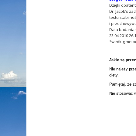
Dzięki opaten
Dr. Jacob’s z
testu stabiln
i przechowywa
Data badania 0
23.04.2010 26.
*według metody
Jakie są prze
Nie należy prz
diety.
Pamiętaj, że z
Nie stosować w