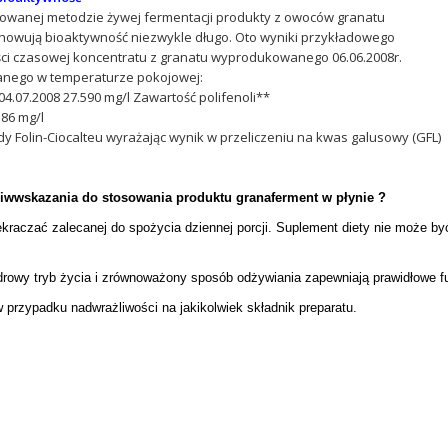
towanej metodzie żywej fermentacji produkty z owoców granatu
achowują bioaktywność niezwykle długo. Oto wyniki przykładowego
ości czasowej koncentratu z granatu wyprodukowanego 06.06.2008r.
nego w temperaturze pokojowej:
4.07.2008 27.590 mg/l Zawartość polifenoli**
186 mg/l
 Folin-Ciocalteu wyrażając wynik w przeliczeniu na kwas galusowy (GFL)
ciwwskazania do stosowania produktu granaferment w płynie ?
ekraczać zalecanej do spożycia dziennej porcji. Suplement diety nie może b
drowy tryb życia i zrównoważony sposób odżywiania zapewniają prawidłowe f
 przypadku nadwrażliwości na jakikolwiek składnik preparatu.