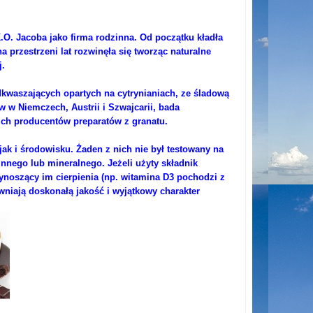
.O. Jacoba jako firma rodzinna. Od początku kładła
 przestrzeni lat rozwinęła się tworząc naturalne
.
dkwaszających opartych na cytrynianiach, ze śladową
ów w Niemczech, Austrii i Szwajcarii, bada
kich producentów preparatów z granatu.
jak i środowisku. Żaden z nich nie był testowany na
innego lub mineralnego. Jeżeli użyty składnik
ynoszący im cierpienia (np. witamina D3 pochodzi z
wniają doskonałą jakość i wyjątkowy charakter