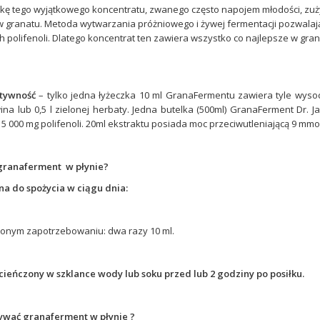
kę tego wyjątkowego koncentratu, zwanego często napojem młodości, zużyto
 granatu. Metoda wytwarzania próżniowego i żywej fermentacji pozwalaj
 polifenoli. Dlatego koncentrat ten zawiera wszystko co najlepsze w gran
tywność
– tylko jedna łyżeczka 10 ml GranaFermentu zawiera tyle wyso
na lub 0,5 l zielonej herbaty. Jedna butelka (500ml) GranaFerment Dr. 
5 000 mg polifenoli. 20ml ekstraktu posiada moc przeciwutleniającą 9 mmol
 granaferment w płynie?
na do spożycia w ciągu dnia:
zonym zapotrzebowaniu: dwa razy 10 ml.
ieńczony w szklance wody lub soku przed lub 2 godziny po posiłku.
ywać granaferment w płynie ?