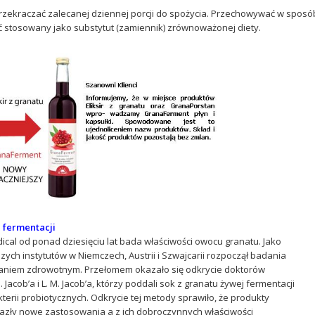
rzekraczać zalecanej dziennej porcji do spożycia. Przechowywać w sposób
ć stosowany jako substytut (zamiennik) zrównoważonej diety.
 fermentacji
dical od ponad dziesięciu lat bada właściwości owocu granatu. Jako
zych instytutów w Niemczech, Austrii i Szwajcarii rozpoczął badania
łaniem zdrowotnym. Przełomem okazało się odkrycie doktorów
Jacob’a i L. M. Jacob’a, którzy poddali sok z granatu żywej fermentacji
erii probiotycznych. Odkrycie tej metody sprawiło, że produkty
lazły nowe zastosowania a z ich dobroczynnych właściwości