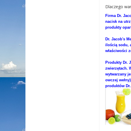
Dlaczego wart
Firma Dr. Jac
nacisk na utr
produkty opar
Dr. Jacob's M
ilością sodu, 
właściwości z
Produkty Dr. 
zwierzętach. 
wytwarzany je
owczej wełny)
produktów Dr.