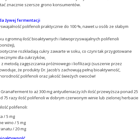
tać znacznie szersze grono konsumentów.
da żywej fermentacji
swajalność polifenoli praktycznie do 100 %, nawet u osób ze słabym
ku ogromną ilość bioaktywnych i łatwoprzyswajalnych polifenoli
poniżej),
biotyczne rozkładają cukry zawarte w soku, co czyni tak przygotowane
iecznymi dla cukrzyków,
 z metodą zagęszczania próżniowego i liofilizacji (suszenie przez
owoduje, że produkty Dr. Jacob’s zachowują pełną bioaktywność,
różnorodność polifenoli oraz jakość świeżych owoców!
GranaFerment to aż 300 mg antyutleniaczy.Ich ilość przewyższa ponad 25 
 75 razy ilość polifenoli w dobrym czerwonym winie lub zielonej herbacie (Gi
ilość polifenoli:
a / 5 mg
e wino / 5 mg
ranatu / 20 mg
bioaktywność