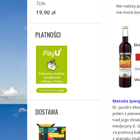
7cm
Nie należy p
19,90 zł
nie może by
PŁATNOŚCI
Metoda żywej
Dr. Jacob’s Me
DOSTAWA
jeden z pierws
nad jego dzia
medycyny K. O. 
za pomocą bakt
z granatu zna