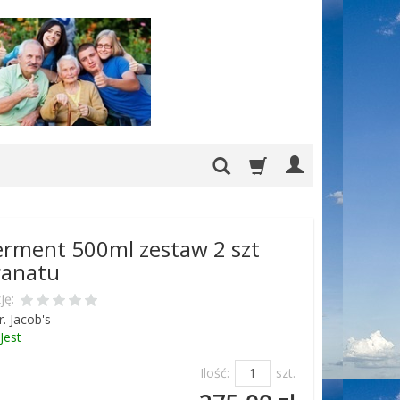
rment 500ml zestaw 2 szt
ranatu
ję:
r. Jacob's
Jest
Ilość:
szt.