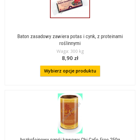
Baton zasadowy zawiera potas i cynk, z proteinami
roślinnymi
Waga: 300 kg
8,90 zł
Wybierz opcje produktu
bezkofeinowy napój kawowy Chi Cafe Free 250g