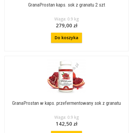
GranaProstan kaps. sok z granatu 2 szt
Waga: 0.9 kg
279,00 zł
Do koszyka
GranaProstan w kaps. przefermentowany sok z granatu
Waga: 0.9 kg
142,50 zł