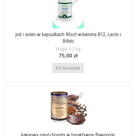
jod i selen w kapsułkach 90szt witamina B12, Lacto i
Bifido
Waga: 0.2 kg
75,00 zł
Do koszyka
kakaowy napój bogaty w bioaktywne flawonole