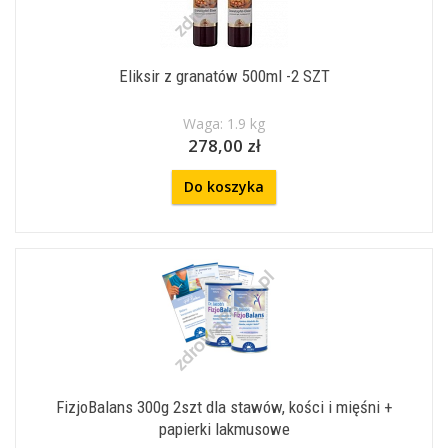
Eliksir z granatów 500ml -2 SZT
Waga: 1.9 kg
278,00 zł
Do koszyka
FizjoBalans 300g 2szt dla stawów, kości i mięśni +
papierki lakmusowe