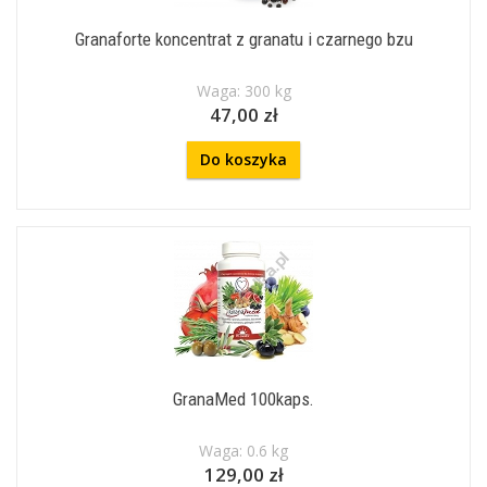
Granaforte koncentrat z granatu i czarnego bzu
Waga: 300 kg
47,00 zł
Do koszyka
GranaMed 100kaps.
Waga: 0.6 kg
129,00 zł