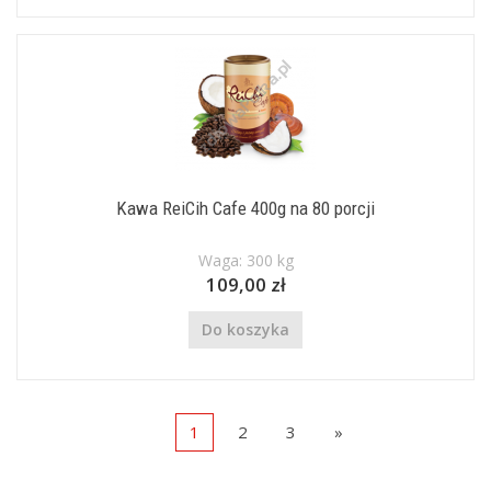
Kawa ReiCih Cafe 400g na 80 porcji
Waga: 300 kg
109,00 zł
Do koszyka
1
2
3
»