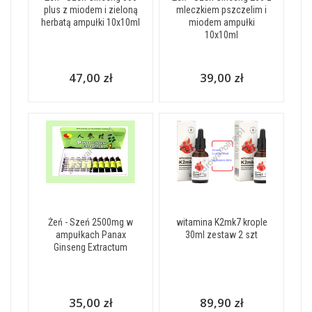
plus z miodem i zieloną
mleczkiem pszczelim i
herbatą ampułki 10x10ml
miodem ampułki
10x10ml
47,00 zł
39,00 zł
Żeń - Szeń 2500mg w
witamina K2mk7 krople
ampułkach Panax
30ml zestaw 2 szt
Ginseng Extractum
35,00 zł
89,90 zł