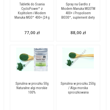
Tabletki do Ssania
Spray na Gardło z
CycloPower™ z
Miodem Manuka MGOTM
Ksylitolem i Miodem
400+ i Propolisem
Manuka MGO™ 400+ (24 g
BIO30™, suplement diety
77,00 zł
88,00 zł
Spirulina w proszku 50g
Spirulina w proszku 250g
Naturalne algi morskie
/ Alga morska
100%
sproszkowana