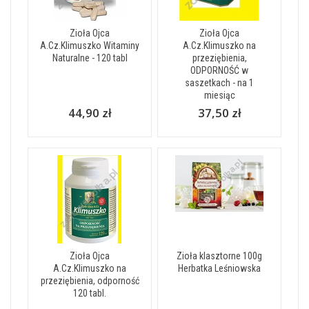
Zioła Ojca
Zioła Ojca
A.Cz.Klimuszko Witaminy
A.Cz.Klimuszko na
Naturalne - 120 tabl
przeziębienia,
ODPORNOŚĆ w
saszetkach - na 1
miesiąc
44,90 zł
37,50 zł
Zioła Ojca
Zioła klasztorne 100g
A.Cz.Klimuszko na
Herbatka Leśniowska
przeziębienia, odporność
120 tabl.