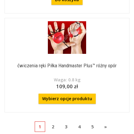
ćwiczenia ręki Piłka Handmaster Plus™ różny opór
Waga: 0.8 kg
109,00 zł
Wybierz opcje produktu
1
2
3
4
5
»