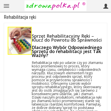
Rehabilitacja ręki
Sprzęt Rehabilitacyjny Ręki –
Klucz do Powrotu do Sprawności
Dlaczego Wybór Odpowiedniego
Sprzętu do rehabilitacji jest Tak
Ważny?
Rehabilitacja ręki po udarze czy po złamaniu
kości promieniowej to proces, który
wymaga czasu, cierpliwości i odpowiednich
narzędzi. Kluczowym elementem tego
procesu jest odpowiedni sprzęt, który
pomoże w przywróceniu sprawności i
mobilności. Oferujemy szeroki wybór
sprzętu rehabilitacyjnego, który skierowany
jest do osób zmagających się zarówno z
konsekwencjami udarów, jak i złamań.
Dzięki naszym produktom, rehabilitacja ręki
po złamaniu kości promieniowej stanie się
łatwiejsza i bardziej komfortowa. Pamiętaj,
że dobrze dobrany sprzęt to podstawa