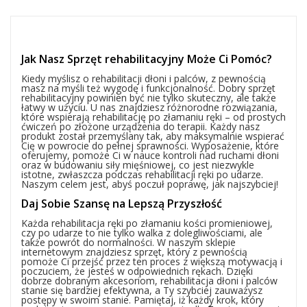
Jak Nasz Sprzęt rehabilitacyjny Może Ci Pomóc?
Kiedy myślisz o rehabilitacji dłoni i palców, z pewnością
masz na myśli też wygodę i funkcjonalność. Dobry sprzęt
rehabilitacyjny powinien być nie tylko skuteczny, ale także
łatwy w użyciu. U nas znajdziesz różnorodne rozwiązania,
które wspierają rehabilitację po złamaniu ręki – od prostych
ćwiczeń po złożone urządzenia do terapii. Każdy nasz
produkt został przemyślany tak, aby maksymalnie wspierać
Cię w powrocie do pełnej sprawności. Wyposażenie, które
oferujemy, pomoże Ci w nauce kontroli nad ruchami dłoni
oraz w budowaniu siły mięśniowej, co jest niezwykle
istotne, zwłaszcza podczas rehabilitacji ręki po udarze.
Naszym celem jest, abyś poczuł poprawę, jak najszybciej!
Daj Sobie Szansę na Lepszą Przyszłość
Każda rehabilitacja ręki po złamaniu kości promieniowej,
czy po udarze to nie tylko walka z dolegliwościami, ale
także powrót do normalności. W naszym sklepie
internetowym znajdziesz sprzęt, który z pewnością
pomoże Ci przejść przez ten proces z większą motywacją i
poczuciem, że jesteś w odpowiednich rękach. Dzięki
dobrze dobranym akcesoriom, rehabilitacja dłoni i palców
stanie się bardziej efektywna, a Ty szybciej zauważysz
postępy w swoim stanie. Pamiętaj, iż każdy krok, który