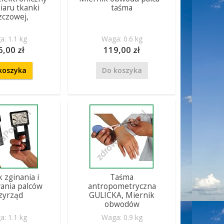
iaru tkanki
taśma
zczowej,
: 1.1 kg
Waga: 0.6 kg
6,00 zł
119,00 zł
koszyka
Do koszyka
 zginania i
Taśma
ania palców
antropometryczna
zyrząd
GULICKA, Miernik
obwodów
: 1.1 kg
Waga: 0.9 kg