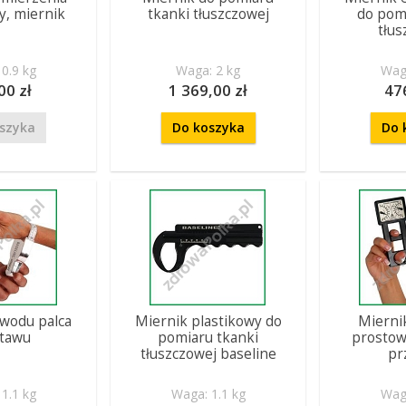
y, miernik
tkanki tłuszczowej
do pom
tłus
0.9 kg
Waga: 2 kg
Waga
00 zł
1 369,00 zł
47
szyka
Do koszyka
Do 
wodu palca
Miernik plastikowy do
Miernik
stawu
pomiaru tkanki
prostow
tłuszczowej baseline
pr
1.1 kg
Waga: 1.1 kg
Waga