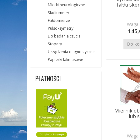
fałdu skór
Młotki neurologiczne
Skoliometry
Fałdomierze
Waga: 
Pulsoksymetry
145,
Do badania czucia
Do ko
Stopery
Urządzenia diagnostyczne
Papierki lakmusowe
PŁATNOŚCI
Miernik ob
lub 
Waga: 