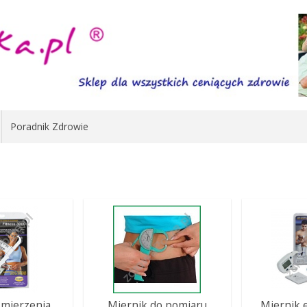
Poradnik Zdrowie
 mierzenia
Miernik do pomiaru
Miernik 