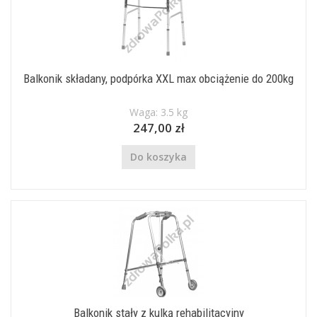
Balkonik składany, podpórka XXL max obciążenie do 200kg
Waga: 3.5 kg
247,00 zł
Do koszyka
Balkonik stały z kulką rehabilitacyjny