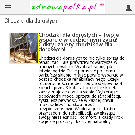
Chodziki dla dorosłych
Chodziki dla dorosłych - Twoje
wsparcie w codziennym życiu!
Odkryj zalety chodzików dla
dorosłych!
Chodziki dla dorosłych to nie tylko sprzęt do
rehabilitacji, ale prawdziwi towarzysze w
trudnych chwilach. Wyobraź sobie, jak
łatwiej będzie Ci się poruszać po domu,
parku czy sklepie, mając pewne wsparcie w
postaci chodzika rehabilitacyjnego. Dzięki
różnorodności modeli - od chodzików na 4
kołach, przez 3 koła, aż po te bez kółek -
każdy znajdzie coś dla siebie. Wybierając
odpowiedni model sprzętu do rehabilitacji,
zyskujesz pewność, że w każdej chwili
możesz liczyć na
stabilność i
bezpieczeństwo.
Wspierając się takim
przyrządem do rehabilitacji, zwiększasz
swoją niezależność i komfort, a każdy krok
staje się prostszy i bardziej naturalny.