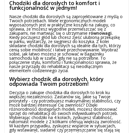
Chodziki dla dorosłych to komfort i
funkcjonalność w jednym!
Nasze chodziki dla dorosłych są zaprojektowane z myślą o
Twoich potrzebach. Wiele ergonomicznych modeli
wyposażonych jest w praktyczne koszyki na zakupy, co
sprawia, że możesz wygodnie przemieszczać się z
zakupami, nie martwiąc się o utrzymanie
równowagi.
Kiedy poczujesz głód lub chcesz zjeść ulubioną przekąskę
w parku, wystarczy, że sięgniesz do koszyka. Z kolei
składane chodziki dla dorosłych są idealne dla tych, którzy
cenią sobie mobilność i łatwe przechowywanie. Wyobraź
sobie, jak łatwo możesz je schować w bagażniku
samochodu lub w szafie, gdy nie są potrzebne. To
połączenie stylu, komfortu i funkcjonalności sprawia, że
nasze przyrządy do rehabilitacji są nieodłącznym
elementem codziennego życia.
Wybierz chodzik dla dorosłych, który
odpowiada Twoim potrzebom!
Decyzja o zakupie chodzika dla dorosłych to krok ku
większej niezależności. Zastanów się, jakie są Twoje
priorytety - czy potrzebujesz maksymalnej stabilności, czy
może bardziej interesuje Cię zwinność? Dzięki
różnorodności dostępnych modeli, możesz dostosować
sprzęt do rehabilitacji do swoich indywidualnych potrzeb.
Wybierając chodziki na 4 kołach, zyskujesz stabilność,
natomiast modele z 2 kółkami oferują większą zwrotność.
W każdym przypadku, zyskujesz wsparcie w sytuacjach,
gdy wstawanie, siadanie czy przemieszczanie się stają się