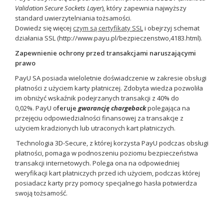
Validation Secure Sockets Layer
), który zapewnia najwyższy
standard uwierzytelniania tożsamości.
Dowiedz się więcej
czym są certyfikaty SSL
i obejrzyj schemat
działania SSL (http://www.payu.pl/bezpieczenstwo,4183.html).
Zapewnienie ochrony przed transakcjami naruszającymi
prawo
PayU SA posiada wieloletnie doświadczenie w zakresie obsługi
płatności z użyciem karty płatniczej. Zdobyta wiedza pozwoliła
im obniżyć wskaźnik podejrzanych transakcji z 40% do
0,02%. PayU o
feruje
gwarancję chargeback
polegająca na
przejęciu odpowiedzialności finansowej za transakcje z
użyciem kradzionych lub utraconych kart płatniczych.
Technologia 3D-Secure, z której korzysta PayU podczas obsługi
płatności, pomaga w podnoszeniu poziomu bezpieczeństwa
transakcji internetowych. Polega ona na odpowiedniej
weryfikacji kart płatniczych przed ich użyciem, podczas której
posiadacz karty przy pomocy specjalnego hasła potwierdza
swoją tożsamość.