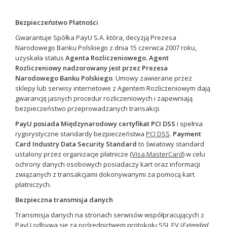
Bezpieczeństwo Płatności
Gwarantuje Spółka PayU S.A. która, decyzją Prezesa
Narodowego Banku Polskiego z dnia 15 czerwca 2007 roku,
uzyskała status
Agenta Rozliczeniowego.
Agent
Rozliczeniowy nadzorowany jest przez Prezesa
Narodowego Banku Polskiego
. Umowy zawierane przez
sklepy lub serwisy internetowe z Agentem Rozliczeniowym dają
gwarancję jasnych procedur rozliczeniowych i zapewniają
bezpieczeństwo przeprowadzanych transakcji.
PayU posiada Międzynarodowy certyfikat PCI DSS
i spełnia
rygorystyczne standardy bezpieczeństwa
PCI DSS
.
Payment
Card Industry Data Security Standard
to światowy standard
ustalony przez organizacje płatnicze (
Visa
,
MasterCard
) w celu
ochrony danych osobowych posiadaczy kart oraz informacji
związanych z transakcjami dokonywanymi za pomocą kart
płatniczych.
Bezpieczna transmisja danych
Transmisja danych na stronach serwisów współpracujących z
PayU odbywa się za pośrednictwem protokołu SSL EV (
Extended