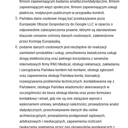
firmom zapewniającym badania analityczne/statystyczne, firmom
zapewniającym więzi społeczne, firmom zapewniającym usługi
płatnicze, instytucjom publicznym w przypadku kontroli.
Państwa dane osobowe mogą być przekazywane poza
Europejski Obszar Gospodarczy do Google LLC w oparciu o
odpowiednie zabezpieczenia prawne, którymi są standardowe
klauzule umowne ochrony danych osobowych, zatwierdzone
przez Komisję Europejską.
podanie danych osobowych jest niezbędne do realizacji
zamówień produktów i usług, umożliwienia świadczenia usługi
drogą elektroniczną oraz pełnego korzystania z serwisów
internetowych firmy RMJ Medical, obsługi reklamacji, zakładania
i zarządzania Państwa kontem lub kontami, obsługi zgłoszeń
oraz zapewnienia obsługi Państwa konta, transakcji,
rozwiązywania problemów technicznych, kontaktowania się z
Państwem, obsługa Państwa wiadomości skierowanych w
szczególności do biura obsługi klienta oraz przez formularz
kontaktowy i email, gdy nie są one związane wprost z
wykonaniem umowy, windykacji należności, prowadzenia analiz
statystycznych, przechowywanie danych dla celów
archiwizacyjnych, prowadzenia postępowań sądowych,
arbitrażowych i mediacyjnych, zapewnienia rozliczeń
(wykazania spełnienia przez nas obowiązków wynikających z