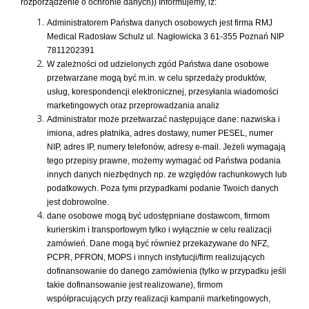
rozporządzenie o ochronie danych)) Informujemy, iż:
Administratorem Państwa danych osobowych jest firma RMJ
Medical Radosław Schulz ul. Nagłowicka 3 61-355 Poznań NIP
7811202391
W zależności od udzielonych zgód Państwa dane osobowe
przetwarzane mogą być m.in. w celu sprzedaży produktów,
usług, korespondencji elektronicznej, przesyłania wiadomości
marketingowych oraz przeprowadzania analiz
Administrator może przetwarzać następujące dane: nazwiska i
imiona, adres płatnika, adres dostawy, numer PESEL, numer
NIP, adres IP, numery telefonów, adresy e-mail. Jeżeli wymagają
tego przepisy prawne, możemy wymagać od Państwa podania
innych danych niezbędnych np. ze względów rachunkowych lub
podatkowych. Poza tymi przypadkami podanie Twoich danych
jest dobrowolne.
dane osobowe mogą być udostępniane dostawcom, firmom
kurierskim i transportowym tylko i wyłącznie w celu realizacji
zamówień. Dane mogą być również przekazywane do NFZ,
PCPR, PFRON, MOPS i innych instytucji/firm realizujących
dofinansowanie do danego zamówienia (tylko w przypadku jeśli
takie dofinansowanie jest realizowane), firmom
współpracujących przy realizacji kampanii marketingowych,