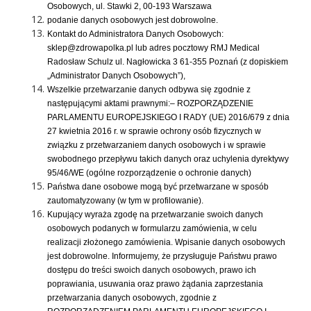
Osobowych, ul. Stawki 2, 00-193 Warszawa
podanie danych osobowych jest dobrowolne.
Kontakt do Administratora Danych Osobowych:
sklep@zdrowapolka.pl lub adres pocztowy RMJ Medical
Radosław Schulz ul. Nagłowicka 3 61-355 Poznań (z dopiskiem
„Administrator Danych Osobowych”),
Wszelkie przetwarzanie danych odbywa się zgodnie z
następującymi aktami prawnymi:– ROZPORZĄDZENIE
PARLAMENTU EUROPEJSKIEGO I RADY (UE) 2016/679 z dnia
27 kwietnia 2016 r. w sprawie ochrony osób fizycznych w
związku z przetwarzaniem danych osobowych i w sprawie
swobodnego przepływu takich danych oraz uchylenia dyrektywy
95/46/WE (ogólne rozporządzenie o ochronie danych)
Państwa dane osobowe mogą być przetwarzane w sposób
zautomatyzowany (w tym w profilowanie).
Kupujący wyraża zgodę na przetwarzanie swoich danych
osobowych podanych w formularzu zamówienia, w celu
realizacji złożonego zamówienia. Wpisanie danych osobowych
jest dobrowolne. Informujemy, że przysługuje Państwu prawo
dostępu do treści swoich danych osobowych, prawo ich
poprawiania, usuwania oraz prawo żądania zaprzestania
przetwarzania danych osobowych, zgodnie z