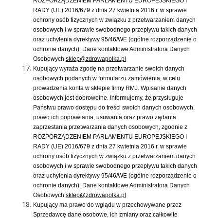
ROZPORZĄDZENIEM PARLAMENTU EUROPEJSKIEGO I
RADY (UE) 2016/679 z dnia 27 kwietnia 2016 r. w sprawie
ochrony osób fizycznych w związku z przetwarzaniem danych
osobowych i w sprawie swobodnego przepływu takich danych
oraz uchylenia dyrektywy 95/46/WE (ogólne rozporządzenie o
ochronie danych). Dane kontaktowe Administratora Danych
Osobowych
sklep@zdrowapolka.pl
Kupujący wyraża zgodę na przetwarzanie swoich danych
osobowych podanych w formularzu zamówienia, w celu
prowadzenia konta w sklepie firmy RMJ. Wpisanie danych
osobowych jest dobrowolne. Informujemy, że przysługuje
Państwu prawo dostępu do treści swoich danych osobowych,
prawo ich poprawiania, usuwania oraz prawo żądania
zaprzestania przetwarzania danych osobowych, zgodnie z
ROZPORZĄDZENIEM PARLAMENTU EUROPEJSKIEGO I
RADY (UE) 2016/679 z dnia 27 kwietnia 2016 r. w sprawie
ochrony osób fizycznych w związku z przetwarzaniem danych
osobowych i w sprawie swobodnego przepływu takich danych
oraz uchylenia dyrektywy 95/46/WE (ogólne rozporządzenie o
ochronie danych). Dane kontaktowe Administratora Danych
Osobowych
sklep@zdrowapolka.pl
Kupujący ma prawo do wglądu w przechowywane przez
Sprzedawcę dane osobowe, ich zmiany oraz całkowite