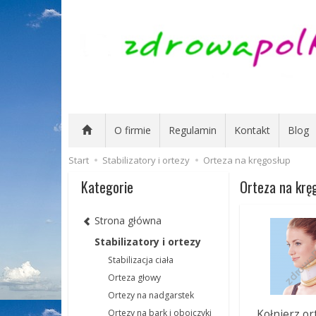
O firmie
Regulamin
Kontakt
Blog
Start
Stabilizatory i ortezy
Orteza na kręgosłup
Kategorie
Orteza na krę
Strona główna
Stabilizatory i ortezy
Stabilizacja ciała
Orteza głowy
Ortezy na nadgarstek
Kołnierz o
Ortezy na bark i obojczyki