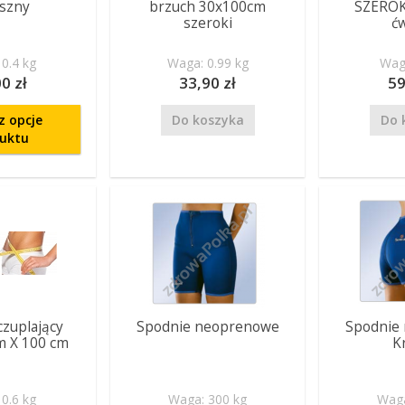
szny
brzuch 30x100cm
SZEROK
szeroki
ć
0.4 kg
Waga: 0.99 kg
Waga
0 zł
33,90 zł
59
z opcje
Do koszyka
Do 
uktu
zuplający
Spodnie neoprenowe
Spodnie
m X 100 cm
K
0.6 kg
Waga: 300 kg
Waga