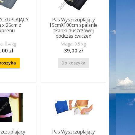
ZCZUPLAJĄCY
Pas Wyszczuplający
 x 25cm z
19cmX100cm spalanie
oprenu
tkanki tłuszczowej
podczas ćwiczeń
: 0.4 kg
Waga: 0.5 kg
,00 zł
39,00 zł
koszyka
Do koszyka
zczuplający
Pas Wyszczuplający