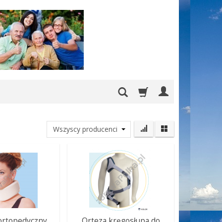
 ortopedyczny
Orteza kręgosłupa do