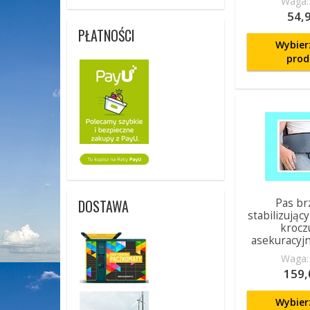
Waga: 
54,9
PŁATNOŚCI
Wybier
prod
Pas br
DOSTAWA
stabilizując
krocz
asekuracyj
Waga: 
159,
Wybier