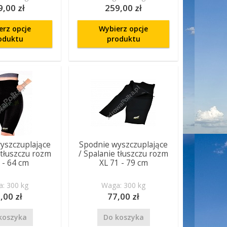
9,00 zł
259,00 zł
erz opcje
Wybierz opcje
oduktu
produktu
yszczuplające
Spodnie wyszczuplające
 tłuszczu rozm
/ Spalanie tłuszczu rozm
 - 64 cm
XL 71 - 79 cm
: 300 kg
Waga: 300 kg
,00 zł
77,00 zł
koszyka
Do koszyka