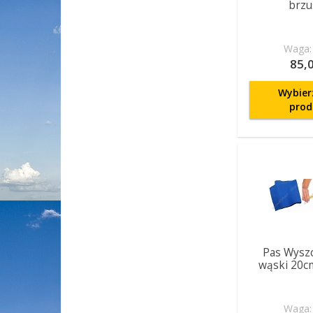
brzu
Waga: 
85,0
Wybier
prod
Pas Wyszc
wąski 20c
Waga: 