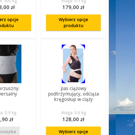
: 300 kg
Waga: 0.5 kg
8,00 zł
179,00 zł
erz opcje
Wybierz opcje
oduktu
produktu
brzuszny
pas ciążowy
wersalny
podtrzymujący, odciąża
kręgosłup w ciąży
: 0.9 kg
Waga: 0.6 kg
,90 zł
128,00 zł
koszyka
Wybierz opcje