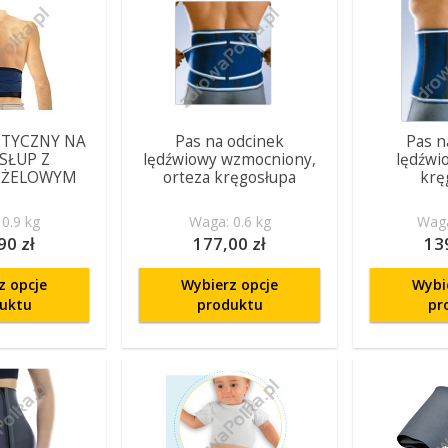
TYCZNY NA
Pas na odcinek
Pas n
SŁUP Z
lędźwiowy wzmocniony,
lędźwi
 ŻELOWYM
orteza kręgosłupa
krę
0.9 kg
Waga: 0.6 kg
Waga
90 zł
177,00 zł
13
z opcje
Wybierz opcje
Wybi
uktu
produktu
pr