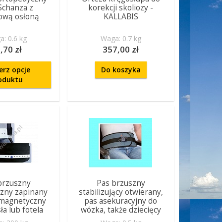
Schanza z
korekcji skoliozy -
ową osłoną
KALLABIS
: 0.6 kg
Waga: 0.7 kg
,70 zł
357,00 zł
erz opcje
Do koszyka
oduktu
brzuszny
Pas brzuszny
zny zapinany
stabilizujący otwierany,
 magnetyczny
pas asekuracyjny do
ła lub fotela
wózka, także dziecięcy