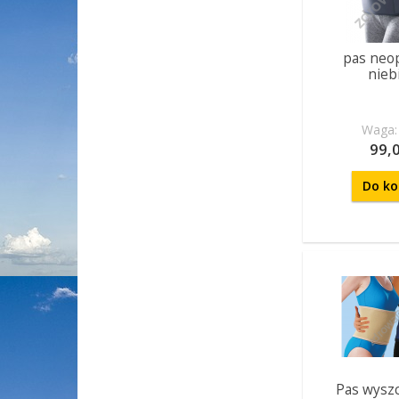
pas neo
nieb
Waga: 
99,0
Do ko
Pas wyszc