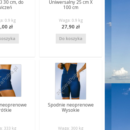
I 30 cm, do
Uniwersalny 25 cm X
wiczeń
100 cm
: 0.9 kg
Waga: 0.9 kg
,00 zł
27,90 zł
koszyka
Do koszyka
 neoprenowe
Spodnie neoprenowe
rótkie
Wysokie
: 333 kg
Waga: 300 kg