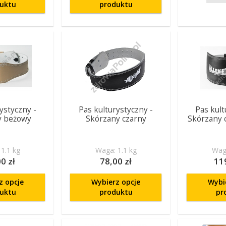
uktu
produktu
ystyczny -
Pas kulturystyczny -
Pas kult
y beżowy
Skórzany czarny
Skórzany 
1.1 kg
Waga: 1.1 kg
Waga
0 zł
78,00 zł
11
z opcje
Wybierz opcje
Wybi
uktu
produktu
pr