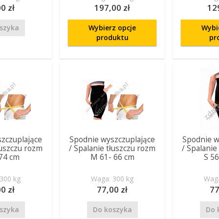
0 zł
197,00 zł
12
szyka
Wybierz opcje
Wybi
produktu
pr
zczuplające
Spodnie wyszczuplające
Spodnie w
łuszczu rozm
/ Spalanie tłuszczu rozm
/ Spalanie
 74 cm
M 61- 66 cm
S 56
300 kg
Waga: 300 kg
Waga
0 zł
77,00 zł
77
szyka
Do koszyka
Do 