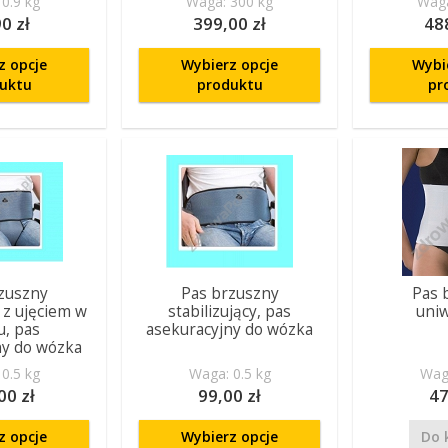
0.9 kg
Waga: 300 kg
Waga
0 zł
399,00 zł
48
z opcje
Wybierz opcje
Wybi
uktu
produktu
pr
zuszny
Pas brzuszny
Pas 
y z ujęciem w
stabilizujący, pas
uni
u, pas
asekuracyjny do wózka
ny do wózka
0.5 kg
Waga: 0.5 kg
Waga
00 zł
99,00 zł
47
z opcje
Wybierz opcje
Do 