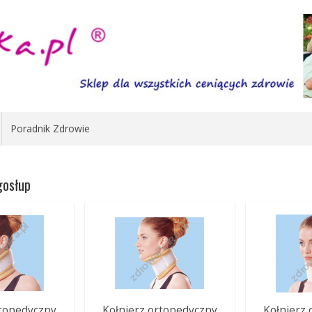
Poradnik Zdrowie
gosłup
rtopedyczny
Kołnierz ortopedyczny
Kołnierz