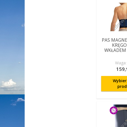
PAS MAGNE
KRĘGO
WKŁADEM
Waga: 
159,
Wybier
prod