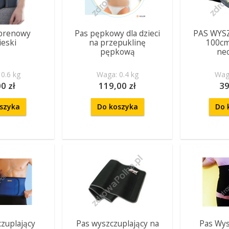
prenowy
Pas pępkowy dla dzieci
PAS WYS
ieski
na przepuklinę
100cm
pępkową
ne
0.6 kg
Waga: 0.4 kg
Waga
0 zł
119,00 zł
39
szyka
Do koszyka
Do 
zuplający
Pas wyszczuplający na
Pas Wys