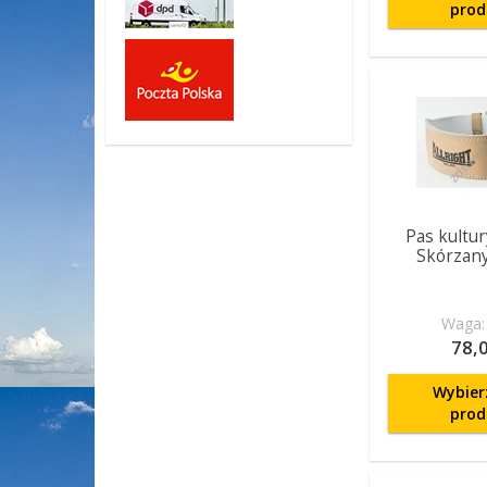
prod
Pas kultur
Skórzan
Waga: 
78,0
Wybier
prod