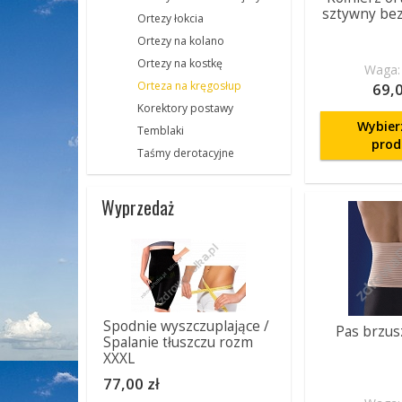
sztywny be
Ortezy łokcia
Ortezy na kolano
Ortezy na kostkę
Waga: 
Orteza na kręgosłup
69,0
Korektory postawy
Wybier
Temblaki
prod
Taśmy derotacyjne
Wyprzedaż
Spodnie wyszczuplające /
Pas brzus
Spalanie tłuszczu rozm
XXXL
77,00 zł