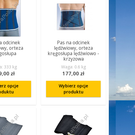
a odcinek
Pas na odcinek
owy, orteza
lędźwiowy, orteza
gosłupa
kręgosłupa lędźwiowo -
krzyżowa
: 333 kg
Waga: 0.6 kg
9,00 zł
177,00 zł
erz opcje
Wybierz opcje
oduktu
produktu