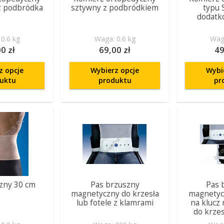
z podbródka
sztywny z podbródkiem
typu 
dodatk
0.6 kg
Waga: 0.6 kg
Waga
0 zł
69,00 zł
49
z opcje
Wybierz opcje
Wybi
uktu
produktu
pr
zny 30 cm
Pas brzuszny
Pas 
magnetyczny do krzesła
magnetyc
lub fotele z klamrami
na klucz
do krzes