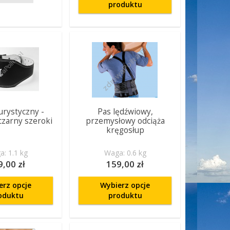
produktu
urystyczny -
Pas lędźwiowy,
czarny szeroki
przemysłowy odciąża
kręgosłup
: 1.1 kg
Waga: 0.6 kg
9,00 zł
159,00 zł
erz opcje
Wybierz opcje
oduktu
produktu