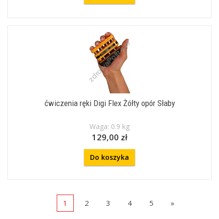
ćwiczenia ręki Digi Flex Żółty opór Słaby
Waga: 0.9 kg
129,00 zł
Do koszyka
1
2
3
4
5
»