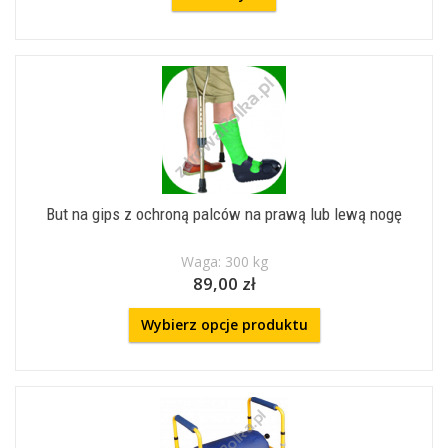
But na gips z ochroną palców na prawą lub lewą nogę
Waga: 300 kg
89,00 zł
Wybierz opcje produktu