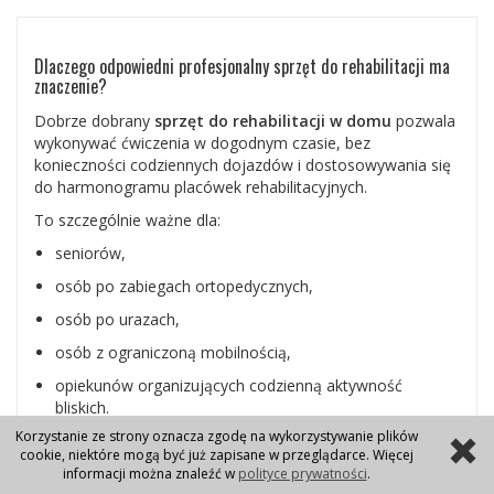
Dlaczego odpowiedni profesjonalny sprzęt do rehabilitacji ma
znaczenie?
Dobrze dobrany
sprzęt do rehabilitacji w domu
pozwala
wykonywać ćwiczenia w dogodnym czasie, bez
konieczności codziennych dojazdów i dostosowywania się
do harmonogramu placówek rehabilitacyjnych.
To szczególnie ważne dla:
seniorów,
osób po zabiegach ortopedycznych,
osób po urazach,
osób z ograniczoną mobilnością,
opiekunów organizujących codzienną aktywność
bliskich.
Korzystanie ze strony oznacza zgodę na wykorzystywanie plików
Regularność jest jednym z najważniejszych elementów
cookie, niektóre mogą być już zapisane w przeglądarce. Więcej
procesu usprawniania. Dlatego coraz więcej osób decyduje
informacji można znaleźć w
polityce prywatności
.
się na zakup sprzętu rehabilitacyjnego do własnego domu.