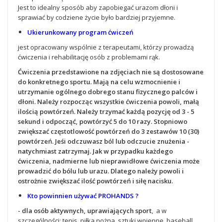
Jest to idealny sposób aby zapobiegać urazom dłoni i
sprawiać by codziene życie było bardziej przyjemne.
Ukierunkowany program ćwiczeń
jest opracowany wspólnie z terapeutami, którzy prowadzą
ćwiczenia i rehabilitację osób z problemami rąk.
Ćwiczenia przedstawione na zdjęciach nie są dostosowane
do konkretnego sportu. Mają na celu wzmocnienie i
utrzymanie ogólnego dobrego stanu fizycznego palców i
dłoni. Należy rozpocząc wszystkie ćwiczenia powoli, małą
ilością powtórzeń. Należy trzymać każdą pozycję od 3 - 5
sekund i odpocząć, powtórzyć 5 do 10 razy. Stopniowo
zwiększać częstotlowość powtórzeń do 3 zestawów 10 (30)
powtórzeń. Jeśi odczuwasz ból lub odczucie znużenia -
natychmiast zatrzymaj. Jak w przypadku każdego
ćwiczenia, nadmierne lub nieprawidłowe ćwiczenia może
prowadzić do bólu lub urazu. Dlatego należy powoli i
ostrożnie zwiększać ilość powtórzeń i siłę nacisku.
Kto powinnien używać PROHANDS ?
- dla osób aktywnych, uprawiających sport
, a w
szczególności: tenis, piłka nożna, sztuki wojenne, baseball,