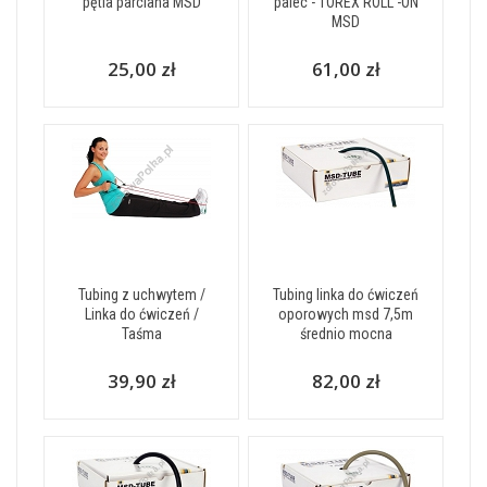
pętla parciana MSD
palec - TOREX ROLL -ON
MSD
25,00 zł
61,00 zł
Tubing z uchwytem /
Tubing linka do ćwiczeń
Linka do ćwiczeń /
oporowych msd 7,5m
Taśma
średnio mocna
39,90 zł
82,00 zł