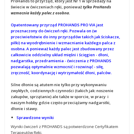
ProHands to przyrząd, który jest
Nr 1 w sprzedaży na
świecie
w ćwiczeniach ręki
, ponieważ
tylko ProHands
wzmacnia każdy palec z osobna.
Opatentowany przyrząd PROHANDS PRO VIA jest
przeznaczony do ćwiczeń ręki. Pozwala on (w
przeciwieństwie do inny przyrządów takich jak ściskacze,
piłki) na wyodrębnienie i wzmacnianie każdego palca z
osobna.
A ponieważ każdy palec jest zbudowany przez
całkowicie oddzielny układ mięśni i ścięgien - dłoni,
nadgarstka, przedramienia - ćwiczenia z PROHANDS
pozwalają optymalnie wzmocnić i rozwinąć - siłę,
zręczność, koordynację i wytrzymałość dłoni, palców.
Silne dłonie są atutem nie tylko przy wykonywaniu
zwykłych, codziennych czynności (takich jak: noszenie
zakupów, sprzątanie) ale także w sporcie, w pracy i
naszym hobby gdzie często przeciążamy nadgarstki,
dłonie i stawy.
Sprawdzone wyniki
Wyniki ćwiczeń z PROHANDS są potwierdzone Certyfikatem
Terapeutów Ręki.