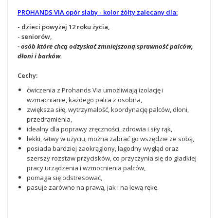
PROHANDS VIA opór słaby - kolor żólty zalecany dla:
- dzieci powyżej 12 roku życia,
- seniorów,
- osób które chcą odzyskać zmniejszoną sprawność palców,
dłoni i barków.
Cechy:
ćwiczenia z Prohands Via umożliwiają izolację i
wzmacnianie, każdego palca z osobna,
zwiększa siłę, wytrzymałość, koordynację palców, dłoni,
przedramienia,
idealny dla poprawy zręczności, zdrowia i siły rąk,
lekki, łatwy w użyciu, można zabrać go wszędzie ze sobą,
posiada bardziej zaokrąglony, łagodny wygląd oraz
szerszy rozstaw przycisków, co przyczynia się do gładkiej
pracy urządzenia i wzmocnienia palców,
pomaga się odstresować,
pasuje zarówno na prawą, jak i na lewą rękę.