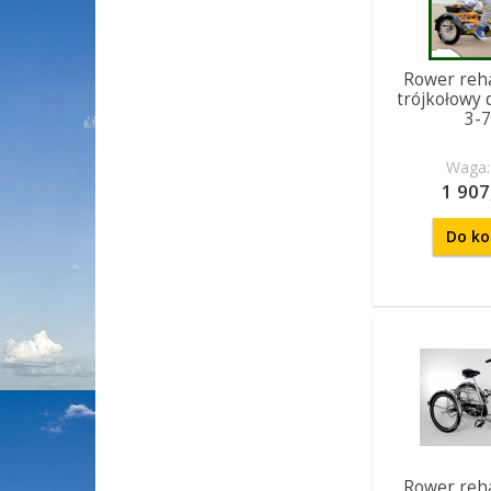
Rower reha
trójkołowy d
3-7
Waga:
1 907
Do ko
Rower reha