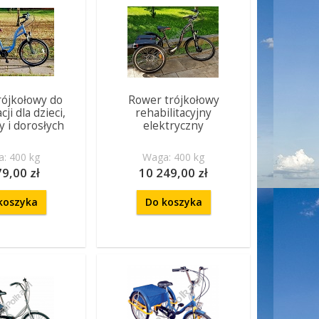
rójkołowy do
Rower trójkołowy
cji dla dzieci,
rehabilitacyjny
y i dorosłych
elektryczny
: 400 kg
Waga: 400 kg
79,00 zł
10 249,00 zł
koszyka
Do koszyka