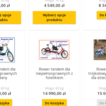
 50 kg
Waga: 50 kg
Waga
,00 zł
4 549,00 zł
8 3
z opcje
Wybierz opcje
Do 
uktu
produktu
ndem dla
Rower tandem dla
Rowe
sprawnych
niepełnosprawnych z
trójkoło
dany
fotelikiem
dla dziec
 60 kg
Waga: 60 kg
Waga
,00 zł
14 990,00 zł
15 0
szyka
Do koszyka
Do 