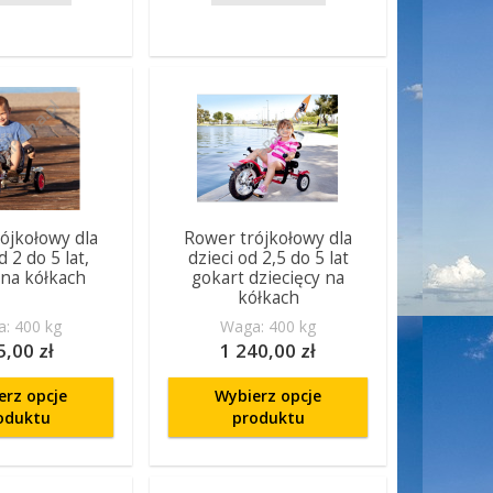
ójkołowy dla
Rower trójkołowy dla
d 2 do 5 lat,
dzieci od 2,5 do 5 lat
 na kółkach
gokart dziecięcy na
kółkach
: 400 kg
Waga: 400 kg
5,00 zł
1 240,00 zł
erz opcje
Wybierz opcje
oduktu
produktu