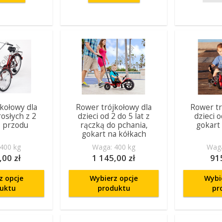
kołowy dla
Rower trójkołowy dla
Rower tr
rosłych z 2
dzieci od 2 do 5 lat z
dzieci o
z przodu
rączką do pchania,
gokart
gokart na kółkach
400 kg
Waga: 400 kg
Waga
,00 zł
1 145,00 zł
91
z opcje
Wybierz opcje
Wybi
uktu
produktu
pr