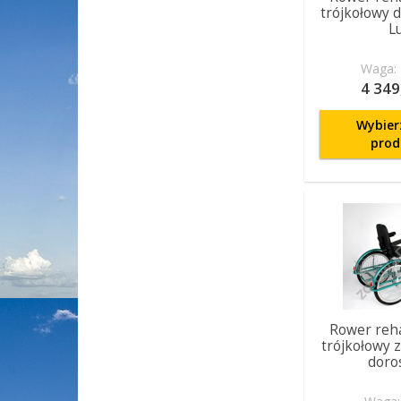
trójkołowy d
L
Waga: 
4 349
Wybier
prod
Rower reha
trójkołowy z
doro