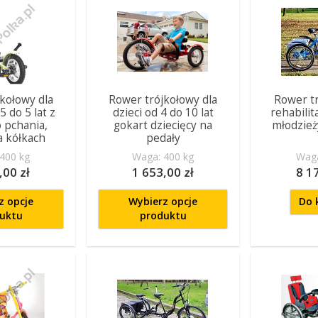
kołowy dla
Rower trójkołowy dla
Rower t
5 do 5 lat z
dzieci od 4 do 10 lat
rehabilita
 pchania,
gokart dziecięcy na
młodzież
a kółkach
pedały
400 kg
Waga: 400 kg
Waga
,00 zł
1 653,00 zł
8 1
z opcje
Wybierz opcje
Do 
uktu
produktu