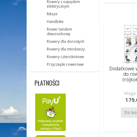
Rowery z napędem
elektrycznym
Riksze
Handbike
Rower tandem
dwuosobowy
Rowery dla dorosłych
Rowery dla młodzieży
Rowery czterokołowe
Przyczepki rowerowe
Dodatkowe 
do ro
trójko
PŁATNOŚCI
Waga: 
179,
Do ko