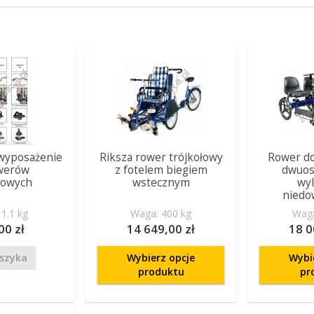
wyposażenie
Riksza rower trójkołowy
Rower do 
werów
z fotelem biegiem
dwuos
łowych
wstecznym
wy
niedo
1.1 kg
Waga: 400 kg
Waga
00 zł
14 649,00 zł
18 0
szyka
Wybierz opcje
Wybi
produktu
pr