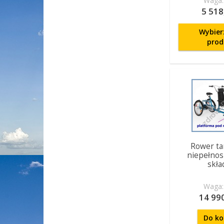
Waga:
5 518
Wybier
prod
Rower ta
niepełno
skła
Waga:
14 990
Do ko