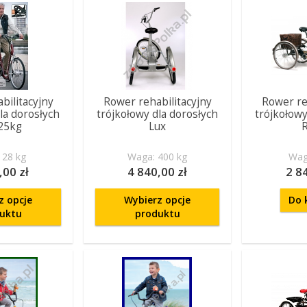
bilitacyjny
Rower rehabilitacyjny
Rower re
la dorosłych
trójkołowy dla dorosłych
trójkołowy
25kg
Lux
 28 kg
Waga: 400 kg
Wag
,00 zł
4 840,00 zł
2 8
z opcje
Wybierz opcje
Do 
uktu
produktu