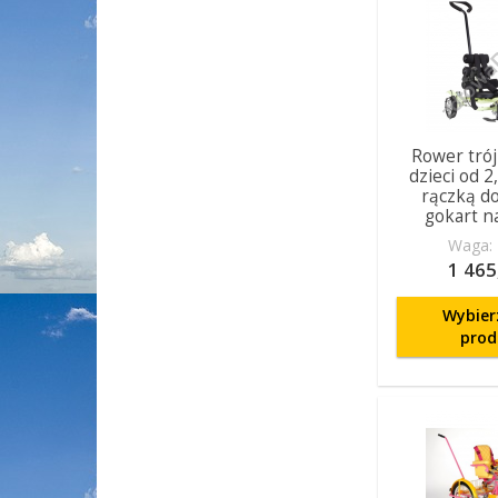
Rower trój
dzieci od 2,
rączką do
gokart n
Waga: 
1 465
Wybier
prod