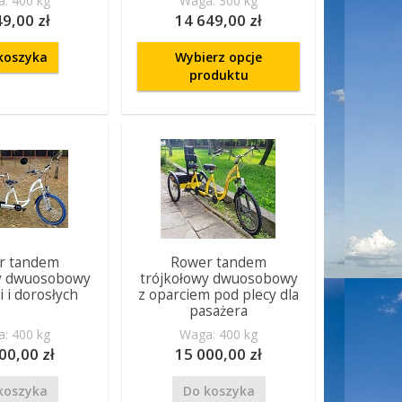
: 400 kg
Waga: 300 kg
49,00 zł
14 649,00 zł
koszyka
Wybierz opcje
produktu
r tandem
Rower tandem
wy dwuosobowy
trójkołowy dwuosobowy
i i dorosłych
z oparciem pod plecy dla
pasażera
: 400 kg
Waga: 400 kg
00,00 zł
15 000,00 zł
koszyka
Do koszyka