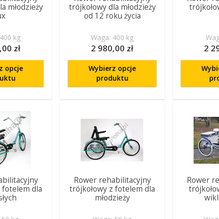
la młodzieży
trójkołowy dla młodzieży
trójkoł
ux
od 12 roku życia
400 kg
Waga: 400 kg
Wag
,00 zł
2 980,00 zł
2 2
z opcje
Wybierz opcje
Wybi
uktu
produktu
pr
bilitacyjny
Rower rehabilitacyjny
Rower re
 fotelem dla
trójkołowy z fotelem dla
trójkoł
słych
młodzieży
wik