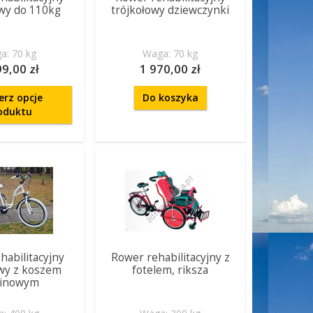
owy do 110kg
trójkołowy dziewczynki
a: 70 kg
Waga: 70 kg
99,00 zł
1 970,00 zł
erz opcje
Do koszyka
oduktu
habilitacyjny
Rower rehabilitacyjny z
owy z koszem
fotelem, riksza
linowym