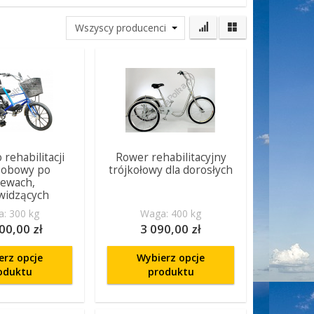
rehabilitacji
Rower rehabilitacyjny
obowy po
trójkołowy dla dorosłych
lewach,
widzących
: 300 kg
Waga: 400 kg
00,00 zł
3 090,00 zł
erz opcje
Wybierz opcje
oduktu
produktu