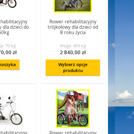
habilitacyjny
Rower rehabilitacyjny
 dla dzieci do
trójkołowy dla dzieci od
60kg
8 roku życia
a: 70 kg
Waga: 400 kg
70,00 zł
2 840,00 zł
koszyka
Wybierz opcje
produktu
habilitacyjny
Rower rehabilitacyjny