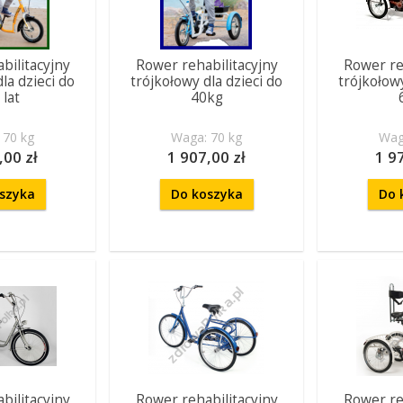
bilitacyjny
Rower rehabilitacyjny
Rower re
la dzieci do
trójkołowy dla dzieci do
trójkołowy
 lat
40kg
 70 kg
Waga: 70 kg
Wag
,00 zł
1 907,00 zł
1 9
szyka
Do koszyka
Do 
bilitacyjny
Rower rehabilitacyjny
Rower re