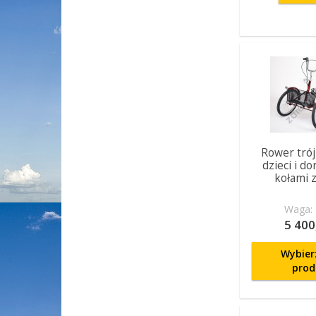
Rower trój
dzieci i do
kołami 
Waga: 
5 400
Wybier
prod