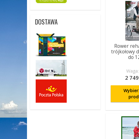
DOSTAWA
Rower reha
trójkołowy d
do 1
Waga:
2 749
Wybier
prod