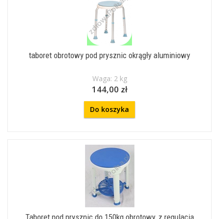
taboret obrotowy pod prysznic okrągły aluminiowy
Waga: 2 kg
144,00 zł
Do koszyka
Taboret pod prysznic do 150kg obrotowy, z regulacją