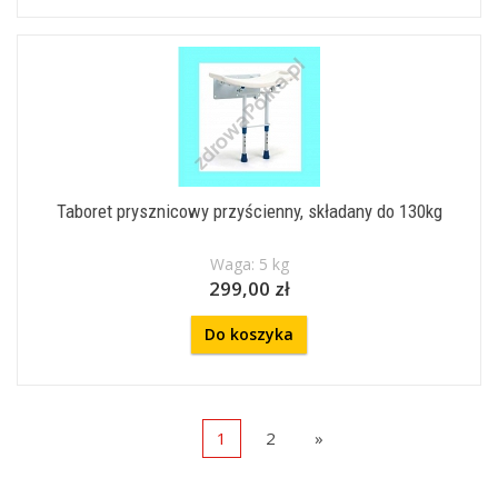
Taboret prysznicowy przyścienny, składany do 130kg
Waga: 5 kg
299,00 zł
Do koszyka
1
2
»