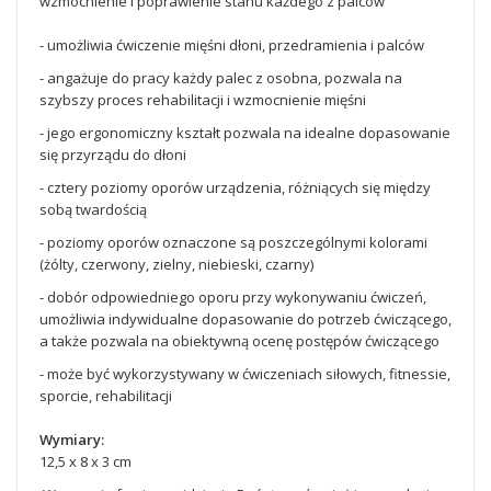
wzmocnienie i poprawienie stanu każdego z palców
- umożliwia ćwiczenie mięśni dłoni, przedramienia i palców
- angażuje do pracy każdy palec z osobna, pozwala na
szybszy proces rehabilitacji i wzmocnienie mięśni
- jego ergonomiczny kształt pozwala na idealne dopasowanie
się przyrządu do dłoni
- cztery poziomy oporów urządzenia, różniących się między
sobą twardością
- poziomy oporów oznaczone są poszczególnymi kolorami
(żólty, czerwony, zielny, niebieski, czarny)
- dobór odpowiedniego oporu przy wykonywaniu ćwiczeń,
umożliwia indywidualne dopasowanie do potrzeb ćwiczącego,
a także pozwala na obiektywną ocenę postępów ćwiczącego
- może być wykorzystywany w ćwiczeniach siłowych, fitnessie,
sporcie, rehabilitacji
Wymiary:
12,5 x 8 x 3 cm