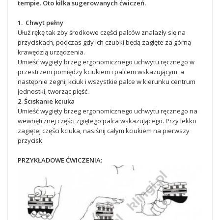
tempie. Oto kilka sugerowanych ćwiczeń.
1. Chwyt pełny
Ułuż rękę tak zby środkowe części palców znalazły się na
przyciskach, podczas gdy ich czubki będą zagięte za górną
krawędzią urządzenia.
Umieść wygięty brzeg ergonomicznego uchwytu ręcznego w
przestrzeni pomiędzy kciukiem i palcem wskazującym, a
następnie zegnij kciuk i wszystkie palce w kierunku centrum
jednostki, tworząc pięść.
2. Ściskanie kciuka
Umieść wygięty brzeg ergonomicznego uchwytu ręcznego na
wewnętrznej części zgiętego palca wskazującego. Przy lekko
zagiętej części kciuka, nasiśnij całym kciukiem na pierwszy
przycisk.
PRZYKŁADOWE ĆWICZENIA: