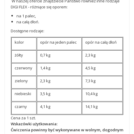
W naszej ofercie znajdziecie Państwo również inne rodzaje
DIGI FLEX - różniące się oporem:
na 1 palec,
na całą dłoń.
Dostępne rodzaje:
kolor
opór na jeden palec
opór na całą dłoń
żółty
0,7 kg
2,3 kg
czerwony
1,4 kg
4,5 kg
zielony
2,3 kg
7,3 kg
niebieski
3,5 kg
10,4 kg
czarny
4,1 kg
14,1 kg
Cena za 1 szt.
Wskazówki użytkowania:
Ćwiczenia powinny być wykonywane w wolnym, dogodnym