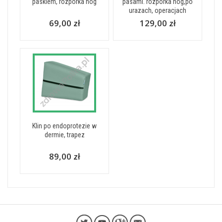
paskiem, rozpórka nóg
pasami. rozpórka nóg,po
urazach, operacjach
69,00 zł
129,00 zł
Klin po endoprotezie w
dermie, trapez
89,00 zł