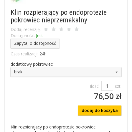
Klin rozpierający po endoprotezie
pokrowiec nieprzemakalny
Dodaj recenzję:
Dostępność:
Jest
Zapytaj o dostępność
Czas realizacji:
24h
dodatkowy pokrowiec
brak
Ilość:
szt.
76,50 zł
dodaj do koszyka
Klin rozpierający po endoprotezie pokrowiec