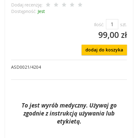
Dodaj recenzję:
Dostępność:
Jest
Ilość:
szt.
99,00 zł
dodaj do koszyka
ASD0021/4204
To jest wyrób medyczny. Używaj go
zgodnie z instrukcją używania lub
etykietą.