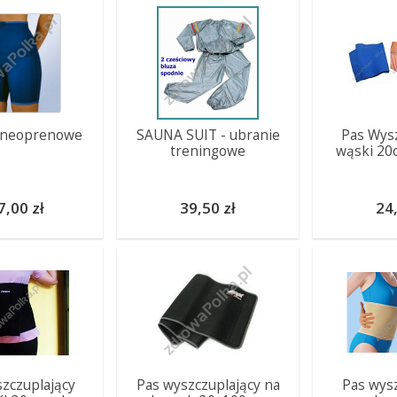
 neoprenowe
SAUNA SUIT - ubranie
Pas Wysz
treningowe
wąski 20
7,00 zł
39,50 zł
24,
zczuplający
Pas wyszczuplający na
Pas wysz