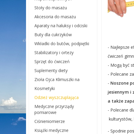
Stoły do masażu
Akcesoria do masażu
Aparaty na haluksy i odciski
Buty dla cukrzyków
Wkładki do butów, podpiętki
- Najlepsze e
Stabilizatory i ortezy
ćwiczeń gimn
Sprzęt do ćwiczeń
- Mogą być s
Suplementy diety
- Polecane za
Zioła Ojca Klimuszki na
-
Noszone po
Kosmetyki
jesiennym i
Odzież wyszczuplająca
a także zap
Medyczne przyrządy
- Polecane d
pomiarowe
kulturystów, 
Ciśnieniomierze
Książki medyczne
- Spodnie po