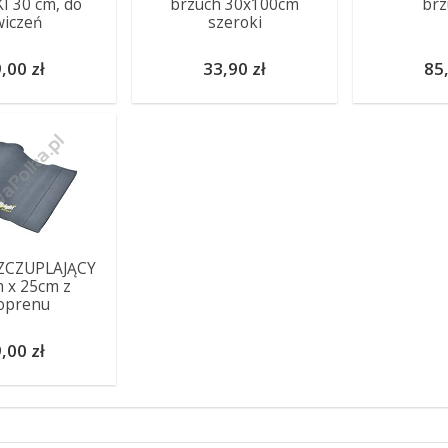
I 30 cm, do
brzuch 30x100cm
brz
wiczeń
szeroki
,00 zł
33,90 zł
85,
ZCZUPLAJĄCY
 x 25cm z
oprenu
,00 zł