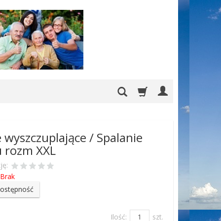
 wyszczuplające / Spalanie
u rozm XXL
ję:
Brak
dostępność
Ilość:
szt.