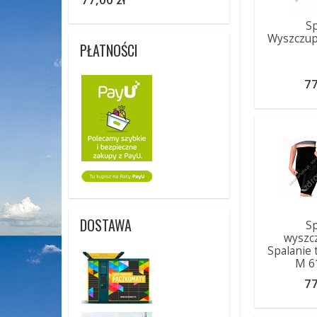
S
Wyszczupl
PŁATNOŚCI
77
DOSTAWA
S
wyszcz
Spalanie 
M 6
77