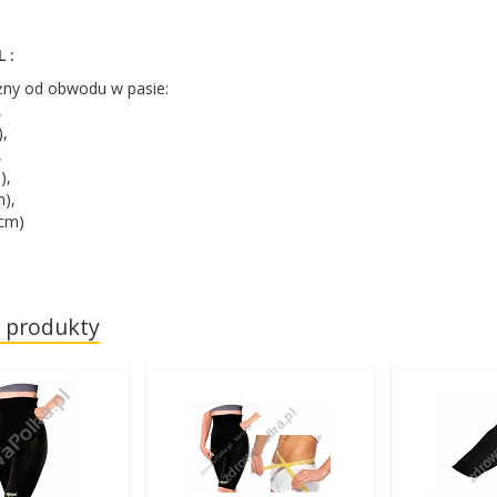
 :
żny od obwodu w pasie:
,
,
,
),
),
4cm)
 produkty