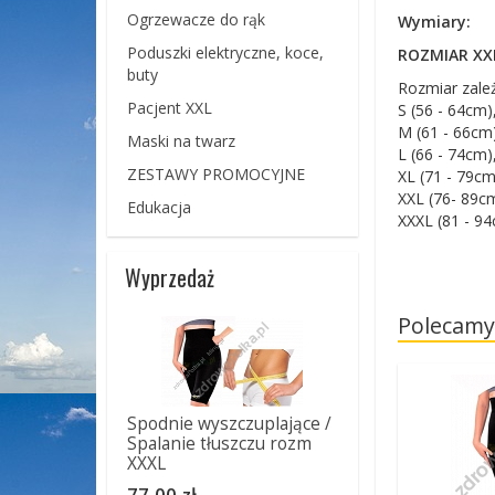
Ogrzewacze do rąk
Wymiary:
Poduszki elektryczne, koce,
ROZMIAR XXL
buty
Rozmiar zale
Pacjent XXL
S (56 - 64cm)
M (61 - 66cm)
Maski na twarz
L (66 - 74cm)
ZESTAWY PROMOCYJNE
XL (71 - 79cm
XXL (76- 89cm
Edukacja
XXXL (81 - 9
Wyprzedaż
Polecamy
Spodnie wyszczuplające /
Spalanie tłuszczu rozm
XXXL
77,00 zł