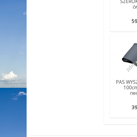
SZEROK
ć
59
PAS WYS
100cm
ne
39