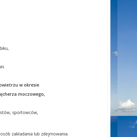
biku,
as
owietrzu w okresie
 pęcherza moczowego,
ystów, sportowców,
sposób zakładania lub zdejmowania.