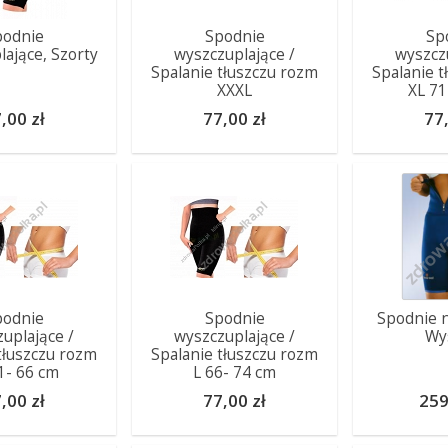
podnie
Spodnie
Sp
ające, Szorty
wyszczuplające /
wyszcz
Spalanie tłuszczu rozm
Spalanie 
XXXL
XL 71
,00 zł
77,00 zł
77,
podnie
Spodnie
Spodnie 
uplające /
wyszczuplające /
Wy
tłuszczu rozm
Spalanie tłuszczu rozm
1- 66 cm
L 66- 74 cm
,00 zł
77,00 zł
259