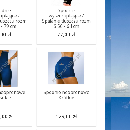
odnie
Spodnie
uplające /
wyszczuplające /
tłuszczu rozm
Spalanie tłuszczu rozm
 - 79 cm
S 56 - 64 cm
00 zł
77,00 zł
neoprenowe
Spodnie neoprenowe
sokie
Krótkie
,00 zł
129,00 zł