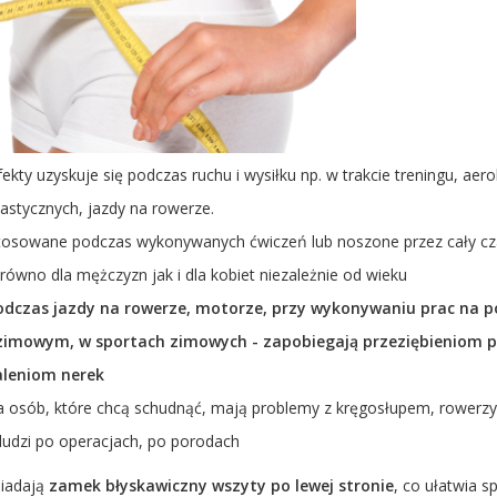
fekty uzyskuje się podczas ruchu i wysiłku np. w trakcie treningu, aero
astycznych, jazdy na rowerze.
tosowane podczas wykonywanych ćwiczeń lub noszone przez cały cz
równo dla mężczyzn jak i dla kobiet niezależnie od wieku
dczas jazdy na rowerze, motorze, przy wykonywaniu prac na p
 zimowym, w sportach zimowych - zapobiegają przeziębieniom
aleniom nerek
la osób, które chcą schudnąć, mają problemy z kręgosłupem, rowerz
ludzi po operacjach, po porodach
siadają
zamek błyskawiczny wszyty po lewej stronie
, co ułatwia 