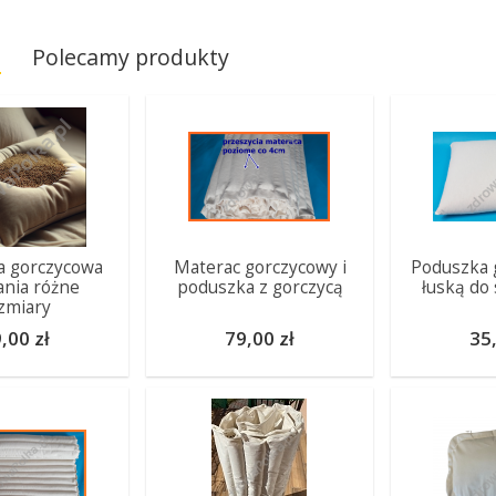
a
Polecamy produkty
a gorczycowa
Materac gorczycowy i
Poduszka 
ania różne
poduszka z gorczycą
łuską do
zmiary
,00 zł
79,00 zł
35,