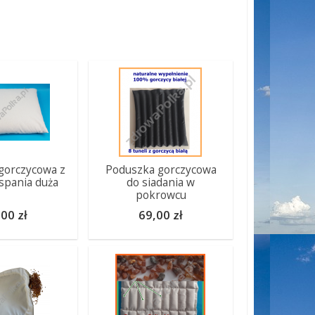
gorczycowa z
Poduszka gorczycowa
 spania duża
do siadania w
pokrowcu
00 zł
69,00 zł