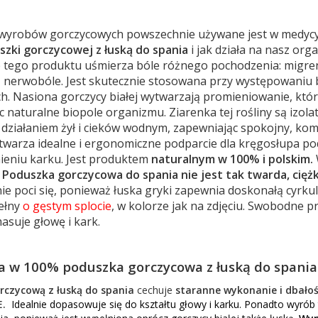
yrobów gorczycowych powszechnie używane jest w medycynie 
szki gorczycowej z łuską
do spania
i jak działa na nasz org
e tego produktu uśmierza bóle różnego pochodzenia: migre
nerwobóle. Jest skutecznie stosowana przy występowaniu bó
h. Nasiona gorczycy białej wytwarzają promieniowanie, któr
c naturalne biopole organizmu. Ziarenka tej rośliny są izol
działaniem żył i cieków wodnym, zapewniając spokojny, ko
twarza idealne i ergonomiczne podparcie dla kręgosłupa p
nieniu karku. Jest produktem
n
a
t
u
ralnym w 100% i polskim.
i. Poduszka gorczycowa do spania
nie jest tak twarda, cięż
ie poci się, ponieważ łuska gryki zapewnia doskonałą cyrkul
ełny
o gęstym splocie
, w kolorze jak na zdjęciu. Swobodne p
masuje głowę i kark.
 w 100% poduszka gorczycowa z łuską do spania 
rczycow
ą
z łuską
do spania
cechuje
staranne wykonanie i dbałoś
E.
Idealnie dopasowuje się do kształtu głowy i karku. Ponadto
wyrób