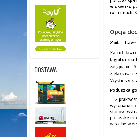
podczas spani
w okienku p
rozmiarach. 
Opcja do
Zioła - Lawe
Zapach lawen
łagodzą sku
zasypianie. 
DOSTAWA
zrelaksować 
Wystarczy zaz
Poduszka gor
Z praktyczne
wykonane są z
stanowi wytr
poduszkę moż
w suche wietr