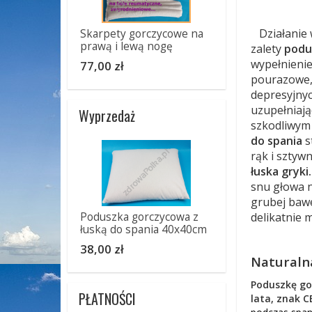
Działanie w
Skarpety gorczycowe na
prawą i lewą nogę
zalety
podu
wypełnieni
77,00 zł
pourazowe, 
depresyjnyc
uzupełniają
Wyprzedaż
szkodliwym 
do spania
s
rąk i sztyw
łuska gryk
snu głowa n
grubej baw
delikatnie 
Poduszka gorczycowa z
łuską do spania 40x40cm
38,00 zł
Naturalna
Poduszk
ę
go
PŁATNOŚCI
lata, znak C