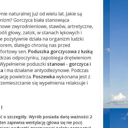
naturalnej już od wielu lat. Jakie są
anizm? Gorczyca biała stanowiąca
nowe zwyrodnieniowe, stawów, artretyczne,
li głowy, zatok, w stanach lękowych i
e pozytywnie działa na organizm ludzki
atorem, dlatego chronią nas przed
mfortowy sen.
Poduszka gorczycowa z łuską
odczas odpoczynku, zapobiega drętwieniom
Wypełnienie poduszki
stanowi - gorczyca i
ka
i ma działanie antyodleżynowe. Podczas
ację powietrza.
Poszewka
wykonana jest z
rzemieszczanie się wypełnienia relaksuje i
!
ć o szczegóły.
Wyrób
posiada datę ważności 2
t
en
zapewnia wentylację (głowa się nie poci)