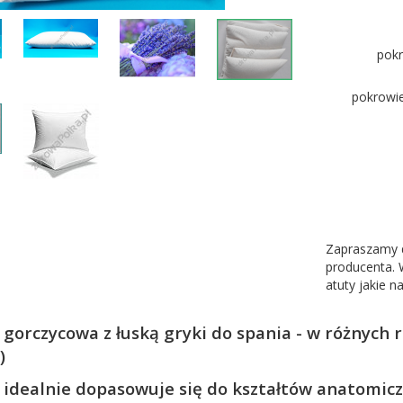
pokr
pokrowie
Zapraszamy 
producenta. 
atuty jakie n
gorczycowa z łuską gryki do spania - w różnych 
)
idealnie dopasowuje się do kształtów anatomiczn