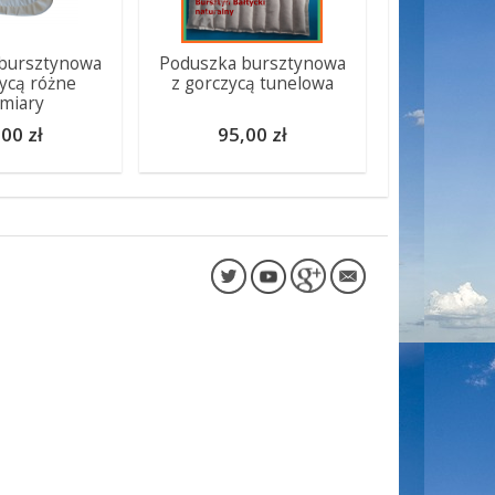
bursztynowa
Poduszka bursztynowa
zycą różne
z gorczycą tunelowa
miary
00 zł
95,00 zł