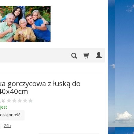
a gorczycowa z łuską do
 40x40cm
ję:
Jest
dostępność
i:
24h