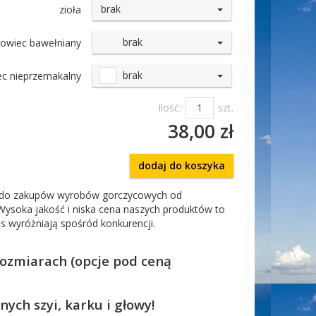
brak
zioła
brak
owiec bawełniany
brak
c nieprzemakalny
Ilość:
szt.
38,00 zł
dodaj do koszyka
do zakupów wyrobów gorczycowych od
Wysoka jakość i niska cena naszych produktów to
as wyróżniają spośród konkurencji.
rozmiarach (opcje pod ceną
ych szyi, karku i głowy!