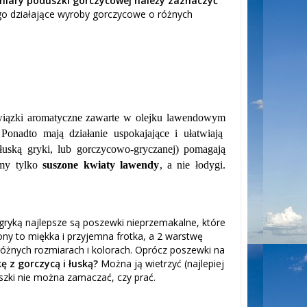
iary poduszki gorczycowej należy zaznaczyć
go działające wyroby gorczycowe o różnych
wiązki aromatyczne zawarte w olejku lawendowym
 Ponadto mają działanie uspokajające i ułatwiają
uską gryki, lub gorczycowo-gryczanej) pomagają
my tylko
suszone kwiaty lawendy
, a nie łodygi.
ryką najlepsze są poszewki nieprzemakalne, które
ny to miękka i przyjemna frotka, a 2 warstwę
óżnych rozmiarach i kolorach. Oprócz poszewki na
ę z gorczycą i łuską?
Można ją wietrzyć (najlepiej
szki nie można zamaczać, czy prać.