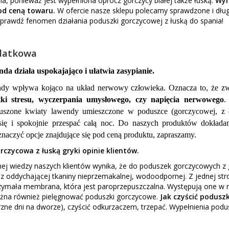
a, ponieważ jest wypełniona oprócz gorczycy białej także łuską.
Wym
od ceną towaru.
W ofercie nasze sklepu polecamy sprawdzone i dłu
Sprawdź fenomen działania poduszki gorczycowej z łuską do spania!
datkowa
nda działa uspokajająco i ułatwia zasypianie.
dy wpływa kojąco na układ nerwowy człowieka. Oznacza to, że z
tki stresu, wyczerpania umysłowego, czy napięcia nerwowego
.
Suszone kwiaty lawendy umieszczone w poduszce (gorczycowej, z ł
się i spokojnie przespać całą noc. Do naszych produktów dokłada
naczyć opcje znajdujące się pod ceną produktu, zapraszamy.
czycowa z łuską gryki opinie klientów.
j wiedzy naszych klientów wynika, że do poduszek gorczycowych z g
 oddychającej tkaniny nieprzemakalnej, wodoodpornej. Z jednej stro
zymała membrana, która jest paroprzepuszczalna. Występują one w r
na również pielęgnować poduszki gorczycowe.
Jak czyścić poduszk
zne dni na dworze), czyścić odkurzaczem, trzepać. Wypełnienia podu