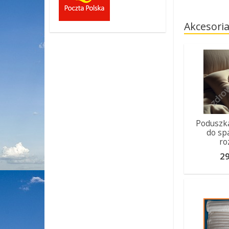
Akcesori
Poduszk
do sp
ro
29