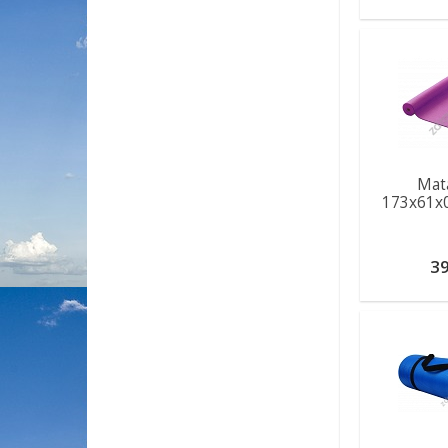
Mata
173x61x
39