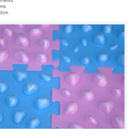
ementu
cmx
33cm