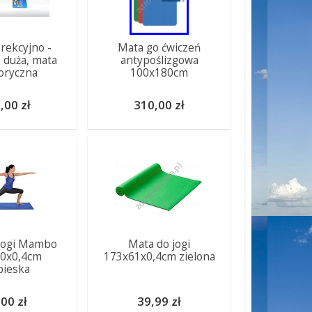
rekcyjno -
Mata go ćwiczeń
 duża, mata
antypoślizgowa
oryczna
100x180cm
,00 zł
310,00 zł
jogi Mambo
Mata do jogi
0x0,4cm
173x61x0,4cm zielona
bieska
00 zł
39,99 zł