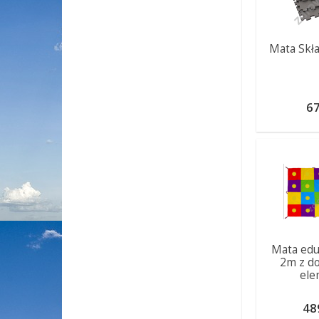
Mata Skła
67
Mata edu
2m z d
el
48