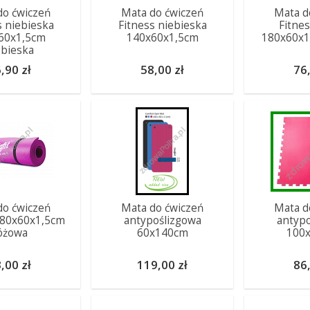
do ćwiczeń
Mata do ćwiczeń
Mata d
s niebieska
Fitness niebieska
Fitne
60x1,5cm
140x60x1,5cm
180x60x1
ebieska
,90 zł
58,00 zł
76,
do ćwiczeń
Mata do ćwiczeń
Mata d
180x60x1,5cm
antypoślizgowa
antypo
óżowa
60x140cm
100
,00 zł
119,00 zł
86,