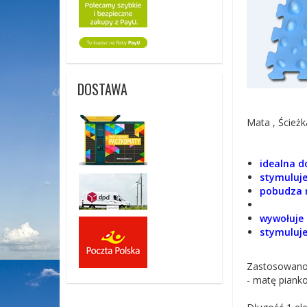
DOSTAWA
Mata , Ścież
idealna d
stymuluje
pobudza m
wywołuje 
stymuluje
Zastosowano
- matę piank