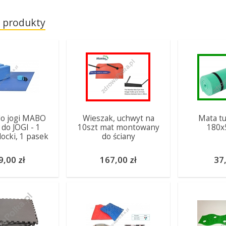
 produkty
do jogi MABO
Wieszak, uchwyt na
Mata tu
do JOGI - 1
10szt mat montowany
180x
locki, 1 pasek
do ściany
9,00 zł
167,00 zł
37,