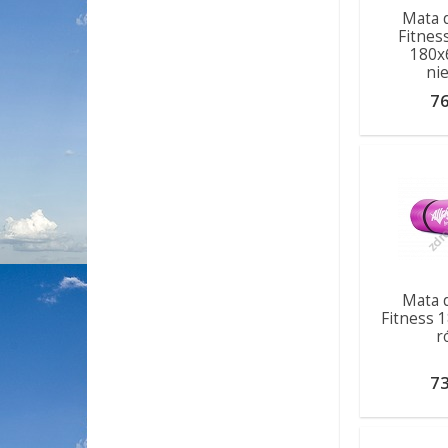
Mata 
Fitnes
180x
ni
76
Mata 
Fitness 
r
73