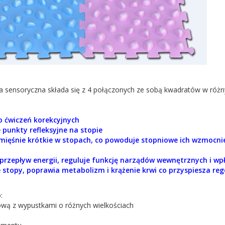
ka sensoryczna składa się z 4 połączonych ze sobą kwadratów w różn
o ćwiczeń korekcyjnych
 punkty refleksyjne na stopie
ięśnie krótkie w stopach, co powoduje stopniowe ich wzmocni
przepływ energii, reguluje funkcję narządów wewnętrznych i w
 stopy, poprawia metabolizm i krążenie krwi co przyspiesza re
:
ową z wypustkami o różnych wielkościach