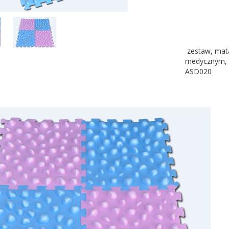
zestaw, mata
medycznym, id
ASD020