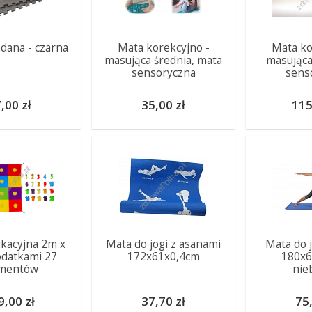
dana - czarna
Mata korekcyjno -
Mata ko
masująca średnia, mata
masująca
sensoryczna
sens
,00 zł
35,00 zł
115
kacyjna 2m x
Mata do jogi z asanami
Mata do 
odatkami 27
172x61x0,4cm
180x6
ementów
nie
9,00 zł
37,70 zł
75,