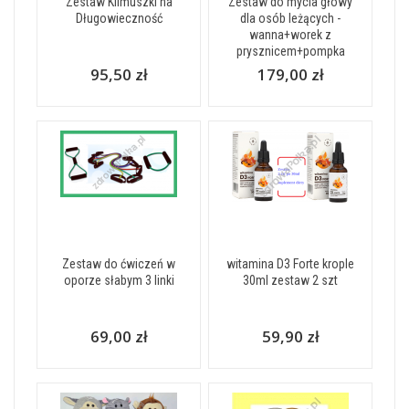
Zestaw Klimuszki na
Zestaw do mycia głowy
Długowieczność
dla osób leżących -
wanna+worek z
prysznicem+pompka
95,50 zł
179,00 zł
Zestaw do ćwiczeń w
witamina D3 Forte krople
oporze słabym 3 linki
30ml zestaw 2 szt
69,00 zł
59,90 zł