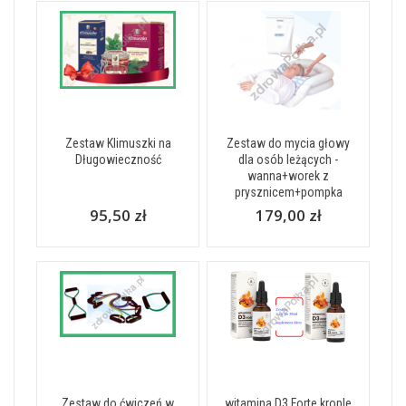
Zestaw Klimuszki na
Zestaw do mycia głowy
Długowieczność
dla osób leżących -
wanna+worek z
prysznicem+pompka
95,50 zł
179,00 zł
Zestaw do ćwiczeń w
witamina D3 Forte krople