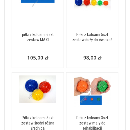
piłki z kolcami 6szt
Piłki z kolcami 5szt
zestaw MAXI
zestaw duży do ćwiczeń
105,00 zł
98,00 zł
Piłki z kolcami 3szt
Piłki z kolcami 3szt
zestaw średni różna
zestaw mały do
średnica
rehabilitacji