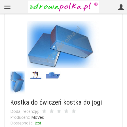
Kostka do ćwiczeń kostka do jogi
Dodaj recenzję:
Producent:
MoVes
Dostępność:
Jest