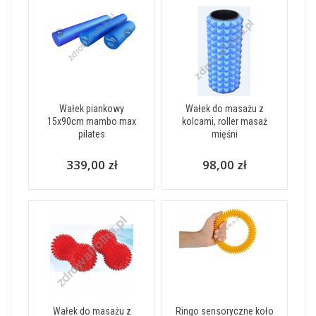
Wałek piankowy
Wałek do masażu z
15x90cm mambo max
kolcami, roller masaż
pilates
mięśni
339,00 zł
98,00 zł
Wałek do masażu z
Ringo sensoryczne koło