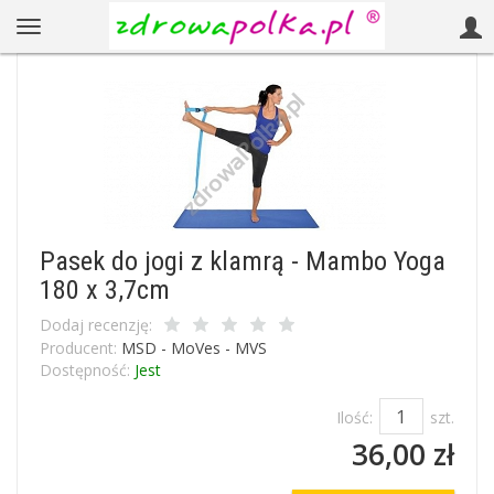
Pasek do jogi z klamrą - Mambo Yoga
180 x 3,7cm
Dodaj recenzję:
Producent:
MSD - MoVes - MVS
Dostępność:
Jest
Ilość:
szt.
36,00 zł