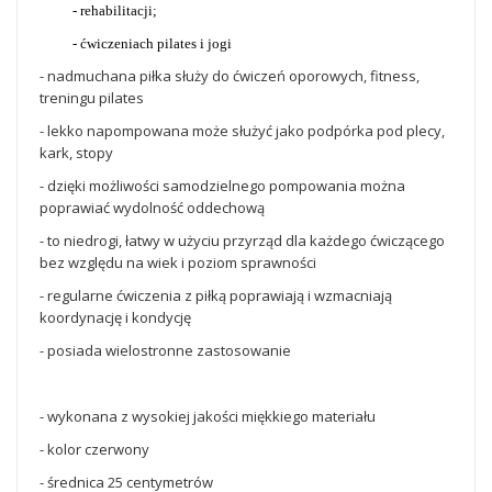
- rehabilitacji;
- ćwiczeniach pilates i jogi
- nadmuchana piłka służy do ćwiczeń oporowych, fitness,
treningu pilates
- lekko napompowana może służyć jako podpórka pod plecy,
kark, stopy
- dzięki możliwości samodzielnego pompowania można
poprawiać wydolność oddechową
- to niedrogi, łatwy w użyciu przyrząd dla każdego ćwiczącego
bez względu na wiek i poziom sprawności
- regularne ćwiczenia z piłką poprawiają i wzmacniają
koordynację i kondycję
- posiada wielostronne zastosowanie
- wykonana z wysokiej jakości miękkiego materiału
- kolor czerwony
- średnica 25 centymetrów