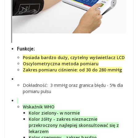
Funkcje:
Posiada bardzo duży, czytelny wyświetlacz LCD
Oscylometryczna metoda pomiaru
Zakres pomiaru ciśnienie: od 30 do 280 mmHg
Dokładność: 3 mmHg oraz granica błędu - 5% dla
pomiaru pulsu
Wskaźnik WHO
Kolor zielony- w normie
Kolor żółty - zakres nieznacznie
przekroczony najlepiej skonsultować się z
lekarzem
Kolor czerwony - zakres bardzo