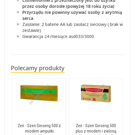
Ciśnieniomierz przeznaczony jest do użytku
przez osoby dorosłe (powyżej 18 roku życia)
Przyrządu nie powinny używać osoby z arytmią
serca
Zasilanie: 2 baterie AA lub zasilacz sieciowy ( brak w
zestawie)
Gwarancja 24 miesiące asd033/3000
Polecamy produkty
Żeń - Szeń Ginseng 500 z
Żeń - Szeń Ginseng 500
miodem ampułki
plus z miodem i zieloną