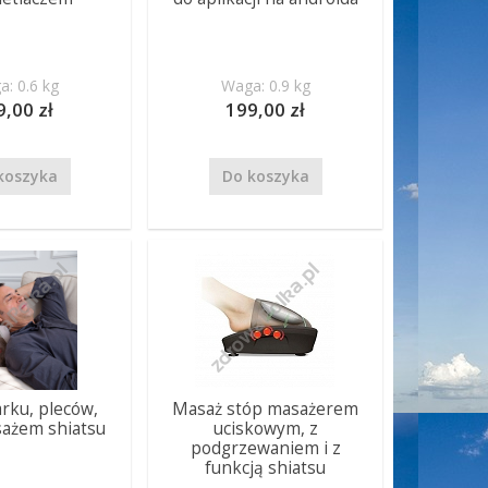
: 0.6 kg
Waga: 0.9 kg
9,00 zł
199,00 zł
koszyka
Do koszyka
rku, pleców,
Masaż stóp masażerem
sażem shiatsu
uciskowym, z
podgrzewaniem i z
funkcją shiatsu