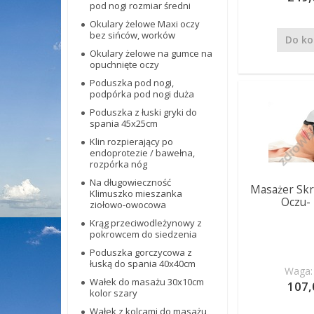
pod nogi rozmiar średni
Okulary żelowe Maxi oczy
bez sińców, worków
Do ko
Okulary żelowe na gumce na
opuchnięte oczy
Poduszka pod nogi,
podpórka pod nogi duża
Poduszka z łuski gryki do
spania 45x25cm
Klin rozpierający po
endoprotezie / bawełna,
rozpórka nóg
Na długowieczność
Masażer Skr
Klimuszko mieszanka
Oczu- 
ziołowo-owocowa
Krąg przeciwodleżynowy z
pokrowcem do siedzenia
Poduszka gorczycowa z
łuską do spania 40x40cm
Waga: 
Wałek do masażu 30x10cm
107,
kolor szary
Wałek z kolcami do masażu