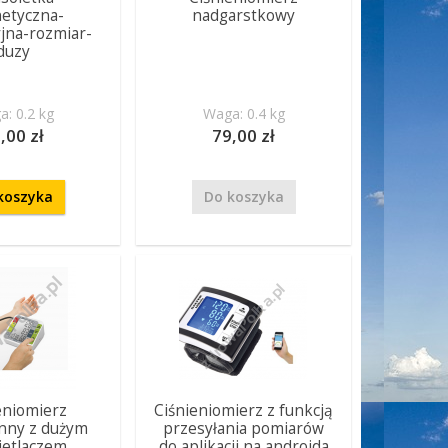
etyczna-
nadgarstkowy
yjna-rozmiar-
duzy
: 0.2 kg
Waga: 0.4 kg
,00 zł
79,00 zł
koszyka
Do koszyka
eniomierz
Ciśnieniomierz z funkcją
nny z dużym
przesyłania pomiarów
ietlaczem
do aplikacji na androida