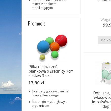
łokieć z paskiem
stabilizującym
Waga: 
Promocje
99,9
Do ko
Piłka do ćwiczeń
piankowa o średnicy 7cm
zestaw 3 szt
17,90 zł
Skarpety gorczycowe na
Depilacja
prawą i lewą nogę
włosów z
Basen do mycia głowy z
impulsów 
prysznicem
depi