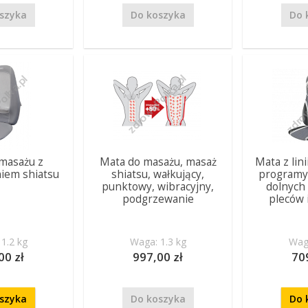
szyka
Do koszyka
Do 
masażu z
Mata do masażu, masaż
Mata z lin
iem shiatsu
shiatsu, wałkujący,
programy
punktowy, wibracyjny,
dolnych
podgrzewanie
pleców 
1.2 kg
Waga: 1.3 kg
Waga
00 zł
997,00 zł
70
szyka
Do koszyka
Do 