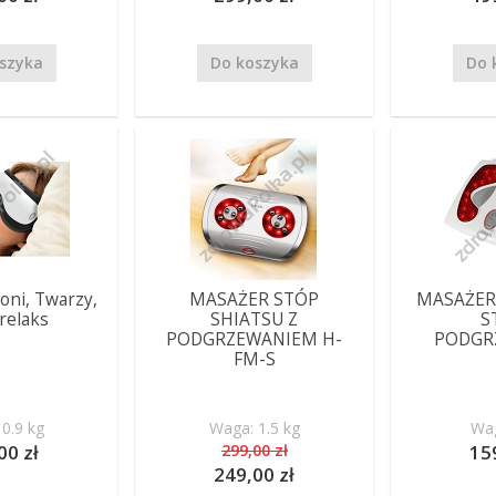
szyka
Do koszyka
Do 
oni, Twarzy,
MASAŻER STÓP
MASAŻER
relaks
SHIATSU Z
S
PODGRZEWANIEM H-
PODGR
FM-S
0.9 kg
Waga: 1.5 kg
Wag
00 zł
299,00 zł
15
249,00 zł