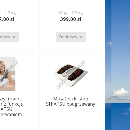
: 1.3 kg
Waga: 2.3 kg
7,00 zł
399,00 zł
koszyka
Do koszyka
zyi i karku,
Masażer do stóp
r z funkcją
SHIATSU podgrzewany
IATSU i
zerwaniem