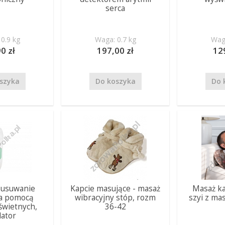
serca
0.9 kg
Waga: 0.7 kg
Waga
0 zł
197,00 zł
12
szyka
Do koszyka
Do 
, usuwanie
Kapcie masujące - masaż
Masaż ka
a pomocą
wibracyjny stóp, rozm
szyi z ma
świetnych,
36-42
lator