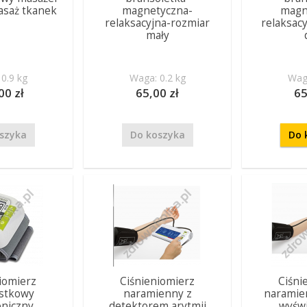
asaż tkanek
magnetyczna-
magn
relaksacyjna-rozmiar
relaksac
mały
0.9 kg
Waga: 0.2 kg
Waga
00 zł
65,00 zł
65
szyka
Do koszyka
Do 
iomierz
Ciśnieniomierz
Ciśni
stkowy
naramienny z
naramie
oniczny
detektorem arytmii
wyśw