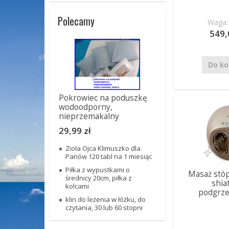
Polecamy
Waga: 
549,
Do ko
Pokrowiec na poduszkę
wodoodporny,
nieprzemakalny
29,99 zł
Zioła Ojca Klimuszko dla
Panów 120 tabl na 1 miesiąc
Piłka z wypustkami o
Masaż stóp
średnicy 20cm, piłka z
shia
kolcami
podgrz
klin do leżenia w łóżku, do
czytania, 30 lub 60 stopni