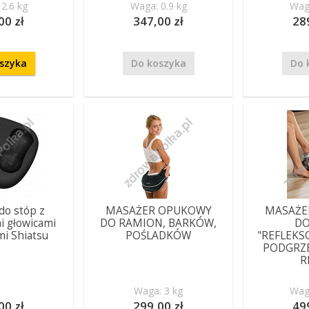
2.6 kg
Waga: 0.9 kg
Waga
00 zł
347,00 zł
28
szyka
Do koszyka
Do 
do stóp z
MASAŻER OPUKOWY
MASAŻE
 głowicami
DO RAMION, BARKÓW,
DO
i Shiatsu
POŚLADKÓW
"REFLEKS
PODGRZ
R
Waga: 3 kg
Waga
00 zł
299,00 zł
49