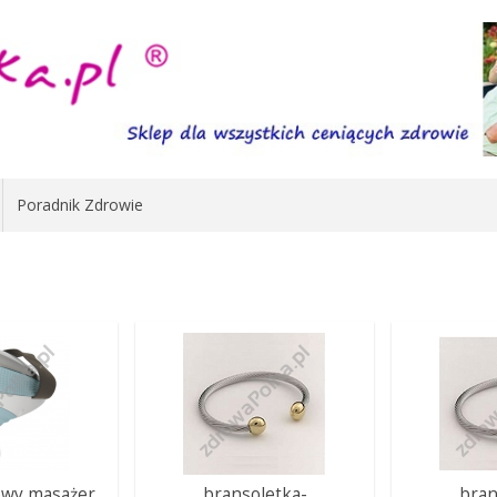
Poradnik Zdrowie
towy masażer
bransoletka-
bran