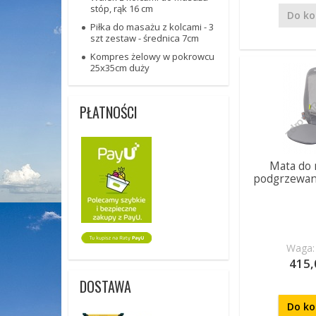
stóp, rąk 16 cm
Do ko
Piłka do masażu z kolcami - 3
szt zestaw - średnica 7cm
Kompres żelowy w pokrowcu
25x35cm duży
PŁATNOŚCI
Mata do 
podgrzewan
Waga: 
415,
DOSTAWA
Do ko