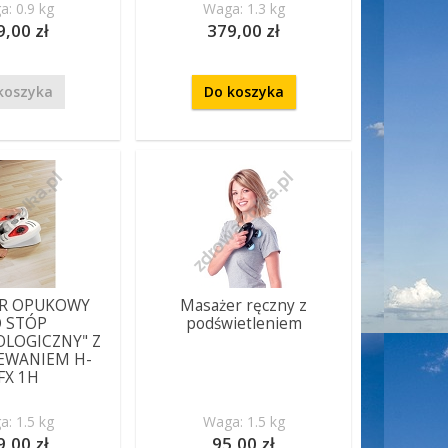
: 0.9 kg
Waga: 1.3 kg
9,00 zł
379,00 zł
koszyka
Do koszyka
R OPUKOWY
Masażer ręczny z
 STÓP
podświetleniem
OLOGICZNY" Z
EWANIEM H-
FX 1H
: 1.5 kg
Waga: 1.5 kg
9,00 zł
95,00 zł