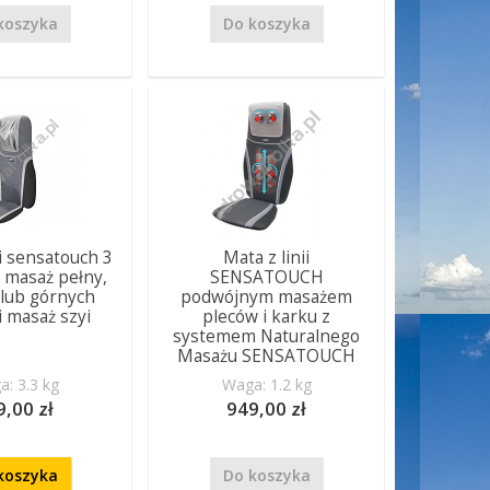
koszyka
Do koszyka
ii sensatouch 3
Mata z linii
 masaż pełny,
SENSATOUCH
 lub górnych
podwójnym masażem
i masaż szyi
pleców i karku z
systemem Naturalnego
Masażu SENSATOUCH
: 3.3 kg
Waga: 1.2 kg
9,00 zł
949,00 zł
koszyka
Do koszyka