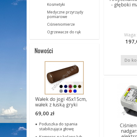
- głęboki m
Kosmetyki
Medyczne przyrządy
pomiarowe
Ciśnieniomierze
Ogrzewacze do rąk
Waga: 
197,
Nowości
Do ko
Wałek do jogi 45x15cm,
wałek z łuską gryki
69,00 zł
Poduszka do spania
Ciśnien
stabilizująca głowę
nadgar
elektr
Kompres na kolano lub