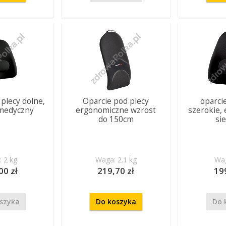
plecy dolne,
Oparcie pod plecy
oparci
medyczny
ergonomiczne wzrost
szerokie,
do 150cm
si
 2 kg
Waga: 2.1 kg
Wag
00 zł
219,70 zł
19
szyka
Do koszyka
Do 