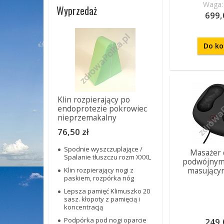
Waga: 
Wyprzedaż
699,
Do ko
Klin rozpierający po
endoprotezie pokrowiec
nieprzemakalny
76,50 zł
Spodnie wyszczuplające /
Masażer 
Spalanie tłuszczu rozm XXXL
podwójnymi
Klin rozpierający nogi z
masującym
paskiem, rozpórka nóg
Lepsza pamięć Klimuszko 20
sasz. kłopoty z pamięcią i
koncentracją
Podpórka pod nogi oparcie
249,