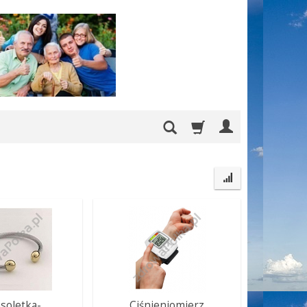
soletka-
Ciśnieniomierz