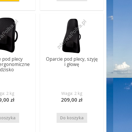
e pod plecy
Oparcie pod plecy, szyję
 ergonomiczne
i głowę
edzisko
a: 2 kg
Waga: 2 kg
9,00 zł
209,00 zł
koszyka
Do koszyka