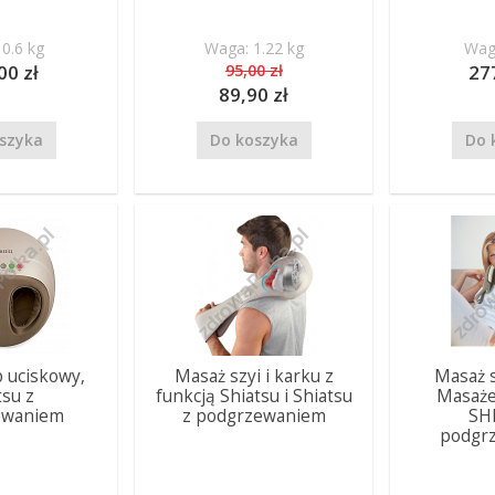
0.6 kg
Waga: 1.22 kg
Waga
00 zł
95,00 zł
27
89,90 zł
szyka
Do koszyka
Do 
 uciskowy,
Masaż szyi i karku z
Masaż s
tsu z
funkcją Shiatsu i Shiatsu
Masaże
ewaniem
z podgrzewaniem
SH
podgr