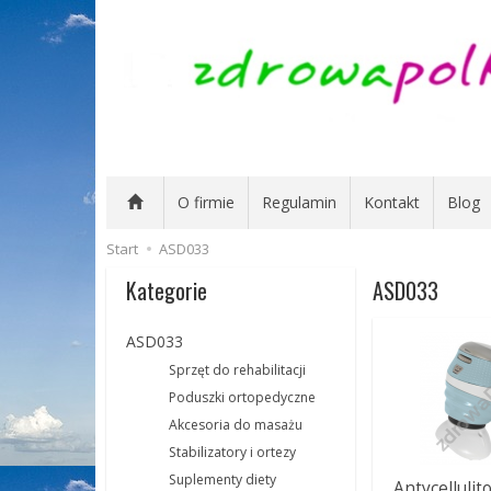
O firmie
Regulamin
Kontakt
Blog
Start
ASD033
Kategorie
ASD033
ASD033
Sprzęt do rehabilitacji
Poduszki ortopedyczne
Akcesoria do masażu
Stabilizatory i ortezy
Suplementy diety
Antycelluli