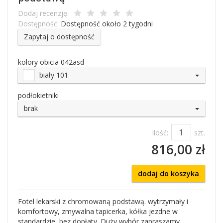
Dodaj recenzję:
Dostępność:
Dostępność około 2 tygodni
Zapytaj o dostępność
kolory obicia 042asd
biały 101
podłokietniki
brak
Ilość:
szt.
816,00 zł
dodaj do koszyka
Fotel lekarski z chromowaną podstawą. wytrzymały i
komfortowy, zmywalna tapicerka, kółka jezdne w
standardzie, bez dopłaty. Duży wybór zapraszamy.