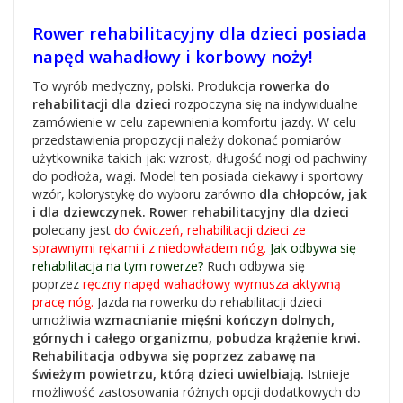
Rower rehabilitacyjny dla dzieci posiada
napęd wahadłowy i korbowy noży!
To wyrób medyczny, polski. Produkcja
r
ower
ka do
rehabilitacj
i
dla dzieci
rozpoczyna się na indywidualne
zamówienie w celu zapewnienia komfortu jazdy. W celu
przedstawienia propozycji należy dokonać pomiarów
użytkownika takich jak: wzrost, długość nogi od pachwiny
do podłoża, wagi. Model ten posiada ciekawy i sportowy
wzór, kolorystykę do wyboru zarówno
dla chłopców, jak
i dla dziewczynek. Rower rehabilitacyjny dla dzieci
p
olecany jest
do
ćwiczeń,
rehabilitacji dzieci ze
sprawnymi rękami i z niedowładem nóg.
Jak odbywa się
rehabilitacja na tym rowerze?
Ruch odbywa się
poprzez
ręczny napęd wahadłowy wymusza aktywną
pracę nóg.
Jazda na rowerku do rehabilitacji dzieci
umożliwia
wzmacnianie mięśni
kończyn dolnych,
górnych i całego organizmu,
pobudza krążenie krwi.
R
ehabilitacja odbywa się poprzez zabawę na
świeżym powietrzu, którą dzieci uwielbiają.
Istnieje
możliwość zastosowania różnych opcji dodatkowych do