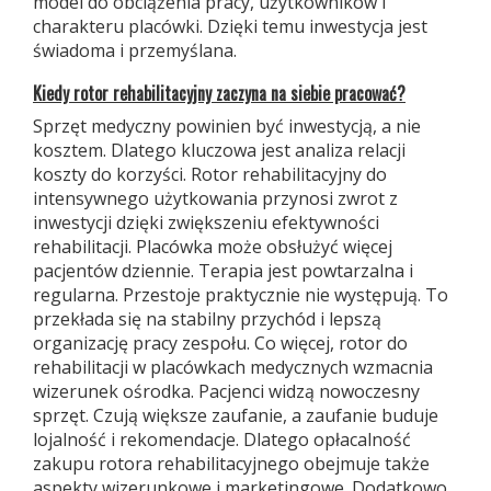
model do obciążenia pracy, użytkowników i
charakteru placówki. Dzięki temu inwestycja jest
świadoma i przemyślana.
K
iedy rotor rehabilitacyjny zaczyna na siebie pracować?
Sprzęt medyczny powinien być inwestycją, a nie
kosztem. Dlatego kluczowa jest analiza relacji
koszty do korzyści. Rotor rehabilitacyjny do
intensywnego użytkowania przynosi zwrot z
inwestycji dzięki zwiększeniu efektywności
rehabilitacji. Placówka może obsłużyć więcej
pacjentów dziennie. Terapia jest powtarzalna i
regularna. Przestoje praktycznie nie występują. To
przekłada się na stabilny przychód i lepszą
organizację pracy zespołu. Co więcej, rotor do
rehabilitacji w placówkach medycznych wzmacnia
wizerunek ośrodka. Pacjenci widzą nowoczesny
sprzęt. Czują większe zaufanie, a zaufanie buduje
lojalność i rekomendacje. Dlatego opłacalność
zakupu rotora rehabilitacyjnego obejmuje także
aspekty wizerunkowe i marketingowe. Dodatkowo