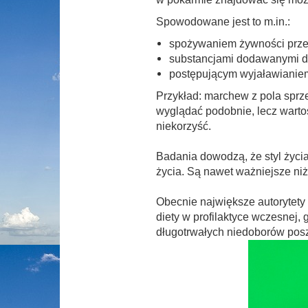
Spowodowane jest to m.in.:
spożywaniem żywności prze
substancjami dodawanymi d
postępującym wyjaławianiem
Przykład: m
archew z pola sprz
wyglądać podobnie, lecz warto
niekorzyść.
Badania dowodzą, że styl życia
życia. Są nawet ważniejsze niż
Obecnie największe autorytety
diety w profilaktyce wczesnej,
długotrwałych niedoborów posz