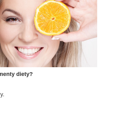
menty diety
?
y.