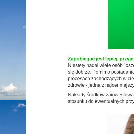
Zapobiegać jest lepiej, przyjem
Niestety nadal wiele osób "osz
się dobrze. Pomimo posiadania
procesach zachodzących w ciele
zdrowie - jedną z najcenniejsz
Nakłady środków zainwestowan
stosunku do ewentualnych przy