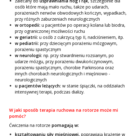
zalecany do
usprawniania nóg i rąk
, szczególnie dla
osób które mają mało ruchu, także po udarach,
porażeniach nerwów obwodowych kończyn, wypadkach,
przy różnych zaburzeniach neurologicznych
w ortopedii:
u pacjentów po operacji kolana lub biodra,
przy ograniczonej możliwości ruchu
w geriatrii:
u osób z cukrzycą typ II, nadciśnieniem, itp.
w pediatrii:
przy dziecięcym porażeniu mózgowym,
porażeniu spastycznym
w neurologii:
np. przy stwardnieniu rozsianym, po
udarze mózgu, przy porażeniu dwukończynowym,
porażeniu spastycznym, chorobie Parkinsona oraz
innych chorobach neurologicznych i mięśniowo -
neurologicznych
u pacjentów leżących:
w stanie śpiączki, na oddziałach
intensywnej terapii, podczas dializy.
W jaki sposób terapia ruchowa na rotorze może mi
pomóc?
Ćwiczenia na rotorze
pomagają w:
kształtowaniu siły mięśniowej,
poprawiają krążenie w