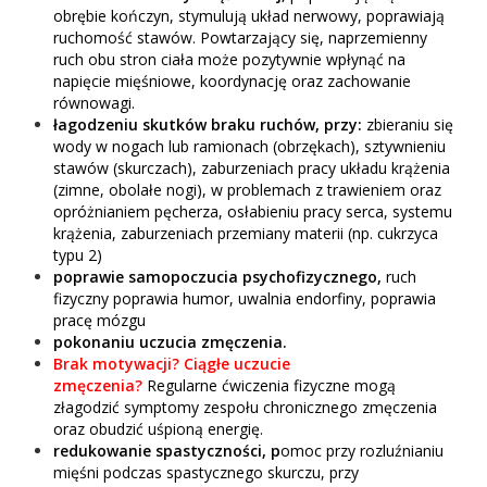
obrębie kończyn, stymulują układ nerwowy, poprawiają
ruchomość stawów. Powtarzający się, naprzemienny
ruch obu stron ciała może pozytywnie wpłynąć na
napięcie mięśniowe, koordynację oraz zachowanie
równowagi.
łagodzeniu skutków braku ruchów, przy:
zbieraniu się
wody w nogach lub ramionach (obrzękach), sztywnieniu
stawów (skurczach), zaburzeniach pracy układu krążenia
(zimne, obolałe nogi), w problemach z trawieniem oraz
opróżnianiem pęcherza, osłabieniu pracy serca, systemu
krążenia, zaburzeniach przemiany materii (np. cukrzyca
typu 2)
poprawie samopoczucia psychofizycznego,
ruch
fizyczny poprawia humor, uwalnia endorfiny, poprawia
pracę mózgu
pokonaniu uczucia zmęczenia.
Brak motywacji? Ciągłe uczucie
zmęczenia?
Regularne ćwiczenia fizyczne mogą
złagodzić symptomy zespołu chronicznego zmęczenia
oraz obudzić uśpioną energię.
redukowanie spastyczności, p
omoc przy rozluźnianiu
mięśni podczas spastycznego skurczu, przy