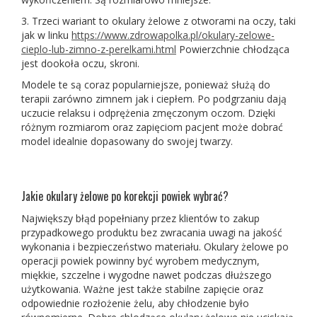
3. Trzeci wariant to okulary żelowe z otworami na oczy, taki
jak w linku
https://www.zdrowapolka.pl/okulary-zelowe-
cieplo-lub-zimno-z-perelkami.html
Powierzchnie chłodząca
jest dookoła oczu, skroni.
Modele te są coraz popularniejsze, ponieważ służą do
terapii zarówno zimnem jak i ciepłem. Po podgrzaniu dają
uczucie relaksu i odprężenia zmęczonym oczom. Dzięki
różnym rozmiarom oraz zapięciom pacjent może dobrać
model idealnie dopasowany do swojej twarzy.
Jakie okulary żelowe po korekcji powiek wybrać?
Największy błąd popełniany przez klientów to zakup
przypadkowego produktu bez zwracania uwagi na jakość
wykonania i bezpieczeństwo materiału. Okulary żelowe po
operacji powiek powinny być wyrobem medycznym,
miękkie, szczelne i wygodne nawet podczas dłuższego
użytkowania. Ważne jest także stabilne zapięcie oraz
odpowiednie rozłożenie żelu, aby chłodzenie było