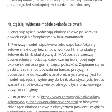
po zabiegu był spokojniejszy i bardziej komfortowy.
Najczęściej wybierane modele okularów żelowych
Klienci najczęściej wybierają okulary żelowe po korekcji
powiek czyli blefaroplastyce w kilku wariantach.
1. Pierwszy model
https://www.zdrowapolka.pl/okulary-
zelowe-maxi-oczy-bez-sincow-workow.html
to okulary
żelowe do klinik okulistycznych MAX posiada szerszą
powierzchnię chłodzącą, dzięki czemu lepiej obejmuje
okolice skroni oraz górnej części policzków. Zapinane są na
paski z rzepami, co pozwala na bardzo precyzyjne
dopasowanie do kształtów anatomicznych twarzy. Jest to
model najczęściej wybierany do klinik okulistycznych. Jest to
wariant z możliwością wielokrotnego użycia oraz łatwego
utrzymania higieny.
2. Drugi model MINI
https://www.zdrowapolka.pl/okulary-
zelowe-na-gumce-na-opuchniete-oczy.html
to klasyczne
chłodzące okulary żelowe z elastycznym paskiem i miękkim
wykończeniem. Są rozmiarowo mniejsze.