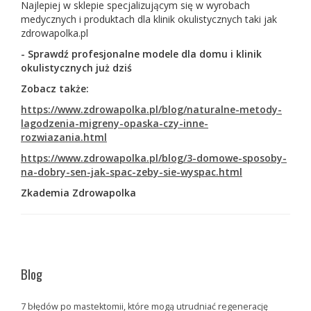
Najlepiej w sklepie specjalizującym się w wyrobach
medycznych i produktach dla klinik okulistycznych taki jak
zdrowapolka.pl
- Sprawdź profesjonalne modele dla domu i klinik
okulistycznych już dziś
Zobacz także:
https://www.zdrowapolka.pl/blog/naturalne-metody-
lagodzenia-migreny-opaska-czy-inne-
rozwiazania.html
https://www.zdrowapolka.pl/blog/3-domowe-sposoby-
na-dobry-sen-jak-spac-zeby-sie-wyspac.html
Zkademia Zdrowapolka
Blog
7 błędów po mastektomii, które mogą utrudniać regenerację