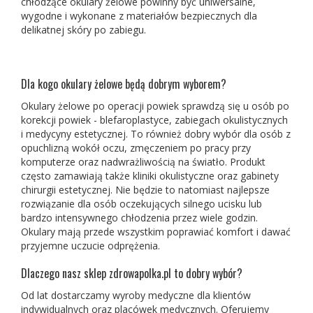
chłodzące okulary żelowe powinny być uniwersalne,
wygodne i wykonane z materiałów bezpiecznych dla
delikatnej skóry po zabiegu.
Dla kogo okulary żelowe będą dobrym wyborem?
Okulary żelowe po operacji powiek sprawdzą się u osób po
korekcji powiek - blefaroplastyce, zabiegach okulistycznych
i medycyny estetycznej. To również dobry wybór dla osób z
opuchlizną wokół oczu, zmęczeniem po pracy przy
komputerze oraz nadwrażliwością na światło. Produkt
często zamawiają także kliniki okulistyczne oraz gabinety
chirurgii estetycznej. Nie będzie to natomiast najlepsze
rozwiązanie dla osób oczekujących silnego ucisku lub
bardzo intensywnego chłodzenia przez wiele godzin.
Okulary mają przede wszystkim poprawiać komfort i dawać
przyjemne uczucie odprężenia.
Dlaczego nasz sklep zdrowapolka.pl to dobry wybór?
Od lat dostarczamy wyroby medyczne dla klientów
indywidualnych oraz placówek medycznych. Oferujemy