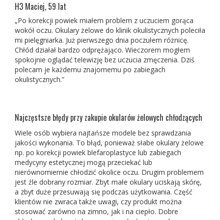
H3 Maciej, 59 lat
„Po korekcji powiek miałem problem z uczuciem gorąca
wokół oczu. Okulary żelowe do klinik okulistycznych poleciła
mi pielęgniarka. Już pierwszego dnia poczułem różnicę.
Chłód działał bardzo odprężająco. Wieczorem mogłem
spokojnie oglądać telewizję bez uczucia zmęczenia. Dziś
polecam je każdemu znajomemu po zabiegach
okulistycznych.”
Najczęstsze błędy przy zakupie okularów żelowych chłodzących
Wiele osób wybiera najtańsze modele bez sprawdzania
jakości wykonania. To błąd, ponieważ słabe okulary żelowe
np. po korekcji powiek blefaroplastyce lub zabiegach
medycyny estetycznej mogą przeciekać lub
nierównomiernie chłodzić okolice oczu. Drugim problemem
jest źle dobrany rozmiar. Zbyt małe okulary uciskają skórę,
a zbyt duże przesuwają się podczas użytkowania. Część
klientów nie zwraca także uwagi, czy produkt można
stosować zarówno na zimno, jak i na ciepło. Dobre