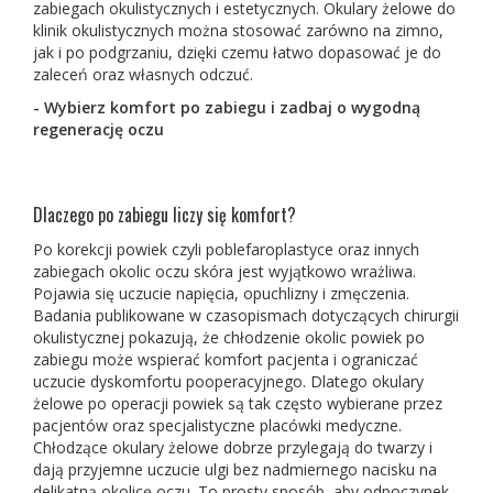
zabiegach okulistycznych i estetycznych. Okulary żelowe do
klinik okulistycznych można stosować zarówno na zimno,
jak i po podgrzaniu, dzięki czemu łatwo dopasować je do
zaleceń oraz własnych odczuć.
- Wybierz komfort po zabiegu i zadbaj o wygodną
regenerację oczu
Dlaczego po zabiegu liczy się komfort?
Po korekcji powiek czyli poblefaroplastyce oraz innych
zabiegach okolic oczu skóra jest wyjątkowo wrażliwa.
Pojawia się uczucie napięcia, opuchlizny i zmęczenia.
Badania publikowane w czasopismach dotyczących chirurgii
okulistycznej pokazują, że chłodzenie okolic powiek po
zabiegu może wspierać komfort pacjenta i ograniczać
uczucie dyskomfortu pooperacyjnego. Dlatego okulary
żelowe po operacji powiek są tak często wybierane przez
pacjentów oraz specjalistyczne placówki medyczne.
Chłodzące okulary żelowe dobrze przylegają do twarzy i
dają przyjemne uczucie ulgi bez nadmiernego nacisku na
delikatną okolicę oczu. To prosty sposób, aby odpoczynek