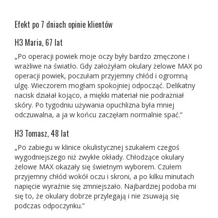
Efekt po 7 dniach opinie klientów
H3 Maria, 67 lat
„Po operacji powiek moje oczy były bardzo zmęczone i
wrażliwe na światło. Gdy założyłam okulary żelowe MAX po
operacji powiek, poczułam przyjemny chłód i ogromną
ulgę. Wieczorem mogłam spokojniej odpocząć. Delikatny
nacisk działał kojąco, a miękki materiał nie podrażniał
skóry. Po tygodniu używania opuchlizna była mniej
odczuwalna, a ja w końcu zaczęłam normalnie spać.”
H3 Tomasz, 48 lat
„Po zabiegu w klinice okulistycznej szukałem czegoś
wygodniejszego niż zwykłe okłady. Chłodzące okulary
żelowe MAX okazały się świetnym wyborem. Czułem
przyjemny chłód wokół oczu i skroni, a po kilku minutach
napięcie wyraźnie się zmniejszało. Najbardziej podoba mi
się to, że okulary dobrze przylegają i nie zsuwają się
podczas odpoczynku.”