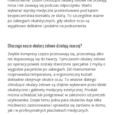
równomierne. Dobre chłodzące okulary żelowe nie uciskają
nosa i nie zsuwają się podczas odpoczynku. Warto
wybierać wyroby medyczne przetestowane pod kątem
bezpieczeństwa kontaktu ze skórą. To szczególnie ważne
po zabiegach okulistycznych, gdy okolice oczu są
wyjątkowo delikatne i podatne na podrażnienia.
Dlaczego nasze okulary żelowe działają inaczej?
Zwykłe kompresy często przesuwają się, przeciekają albo
nie dopasowują się do twarzy. Tymczasem okulary żelowe
po operacji powiek zostały stworzone specjalnie z myślą o
wygodzie pacjentów po zabiegach. Żel równomiernie
rozprowadza temperaturę, a ergonomiczny kształt
dokładnie obejmuje okolice oczu. To właśnie dlatego
chłodzące okulary żelowe są chętnie wybierane przez kliniki
okulistyczne i gabinety medycyny estetycznej. Produkt
można schładzać lub podgrzewać w zależności od potrzeb
użytkownika. Dzięki temu jedna para okularów daje kilka
możliwości zastosowania i sprawdza się zarówno w domu,
jak i w profesjonalnych placówkach medycznych.