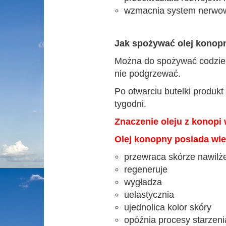
wzmacnia system nerwo
Jak spożywać olej konop
Można do spożywać codzie
nie podgrzewać.
Po otwarciu butelki produk
tygodni.
Znaczenie
oleju z konopi
Olej konopny posiada wie
przewraca skórze nawilż
regeneruje
wygładza
uelastycznia
ujednolica kolor skóry
opóźnia procesy starzeni