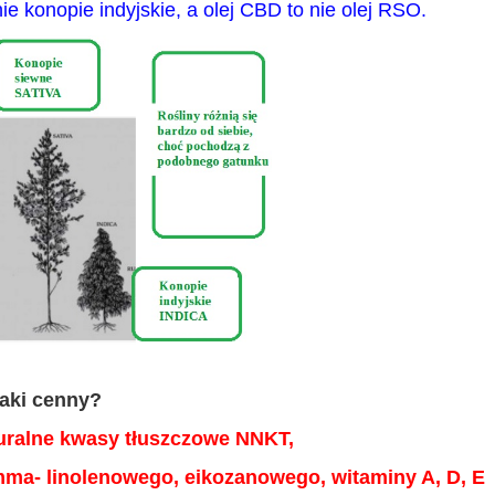
e konopie indyjskie, a olej CBD to nie olej RSO.
taki cenny?
uralne kwasy tłuszczowe NNKT,
ma- linolenowego, eikozanowego, witaminy A, D, E