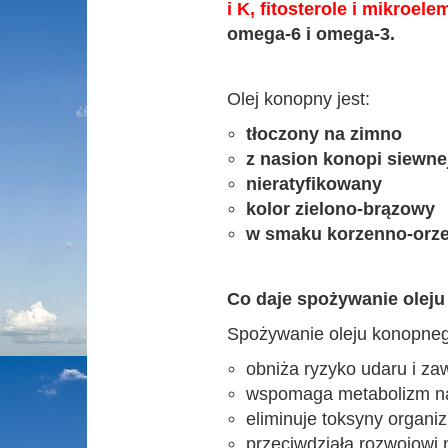
i K, fitosterole i mikroele
omega-6 i omega-3.
Olej konopny jest:
tłoczony na zimno
z nasion konopi siewne
nieratyfikowany
kolor zielon
o-brązowy
w smaku
korzenno-orz
Co daje spożywanie olej
Spożywanie oleju konopnego 
obniża ryzyko udaru i za
wspomaga metabolizm n
eliminuje toksyny organi
przeciwdziała rozwojowi