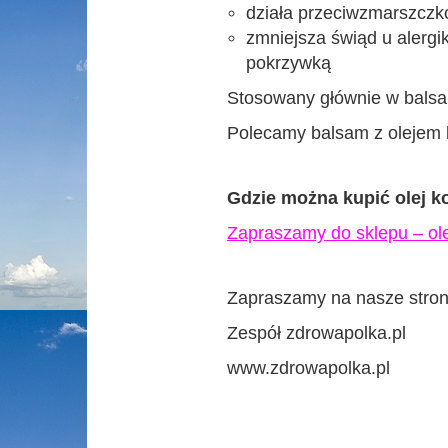
działa przeciwzmarszcz
zmniejsza świąd u alerg
pokrzywką
Stosowany głównie w bals
Polecamy balsam z olejem
Gdzie można kupić
olej 
Zapraszamy do sklepu –
ol
Zapraszamy na nasze stron
Zespół zdrowapolka.pl
www.zdrowapolka.pl