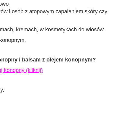
kowo
ików i osób z atopowym zapaleniem skóry czy
amach, kremach, w kosmetykach do włosów.
 konopnym.
konopny i balsam z olejem konopnym
?
ej konopny
(kliknij)
y.