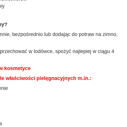
wy
ny?
nnie,
bezpośrednio lub
dodając do potraw na zimno,
t przechować w lodówce, spożyć najlepiej w ciągu 4
w kosmetyce
le właściwości pielęgnacyjnych m.in.:
enie
a