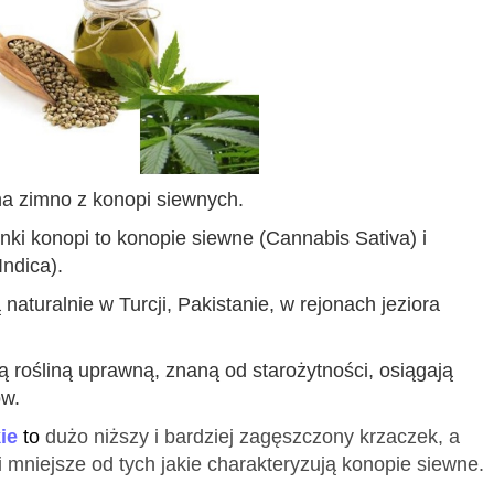
 na zimno z konopi siewnych.
nki konopi to k
onopie siewne
(Cannabis Sativa)
i
Indica)
.
naturalnie w Turcji, Pakistanie, w rejonach jeziora
 rośliną uprawną, znaną od starożytności, osiągają
ów.
ie
to
dużo niższy i bardziej zagęszczony krzaczek, a
 i mniejsze od tych jakie charakteryzują konopie siewne.