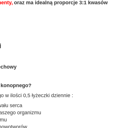
menty,
oraz ma
idealn
ą
proporcj
e 3:1
kwasów
j
echowy
u konopnego?
w ilości 0,5 łyżeczki dziennie :
wału serca
aszego organizmu
zmu
 nowotworów