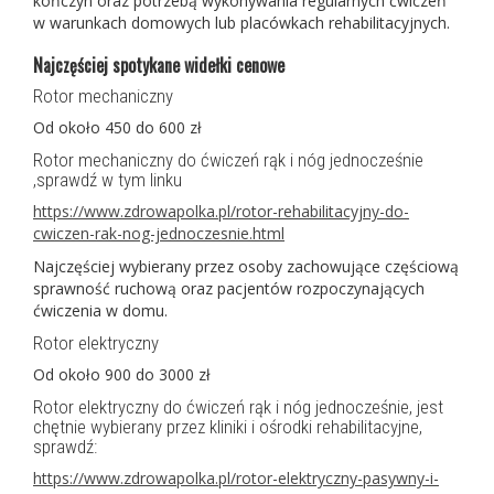
kończyn oraz potrzebą wykonywania regularnych ćwiczeń
w warunkach domowych lub placówkach rehabilitacyjnych.
Najczęściej spotykane widełki cenowe
Rotor mechaniczny
Od około 450 do 600 zł
Rotor mechaniczny do ćwiczeń rąk i nóg jednocześnie
,sprawdź w tym linku
https://www.zdrowapolka.pl/rotor-rehabilitacyjny-do-
cwiczen-rak-nog-jednoczesnie.html
Najczęściej wybierany przez osoby zachowujące częściową
sprawność ruchową oraz pacjentów rozpoczynających
ćwiczenia w domu.
Rotor elektryczny
Od około 900 do 3000 zł
Rotor elektryczny do ćwiczeń rąk i nóg jednocześnie, jest
chętnie wybierany przez kliniki i ośrodki rehabilitacyjne,
sprawdź:
https://www.zdrowapolka.pl/rotor-elektryczny-pasywny-i-